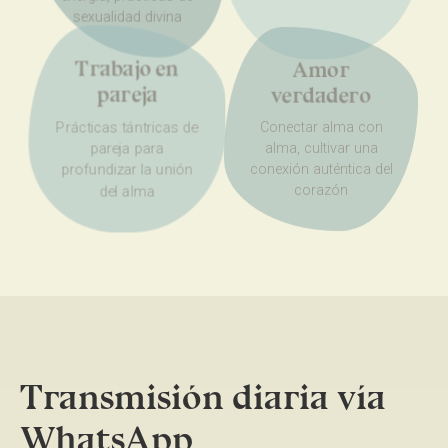
sexualidad divina
Amor
Trabajo en
verdadero
pareja
Conectar alma con
Prácticas tántricas de
pareja para
alma, cultivar una
profundizar la unión
conexión auténtica del
del alma
corazón
Transmisión diaria vía
WhatsApp