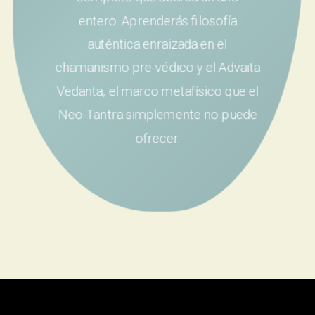
entero. Aprenderás filosofía
auténtica enraizada en el
chamanismo pre-védico y el Advaita
Vedanta, el marco metafísico que el
Neo-Tantra simplemente no puede
ofrecer.