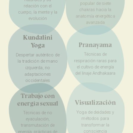
popular de siete
relación con el
chakras hacia la
cuerpo, la mente y la
anatomía energética
evolución
avanzada
Kundalini
Pranayama
Yoga
Técnicas de
Despertar auténtico de
respiración raras para
la tradición de mano
el cultivo de energía
izquierda, no
del linaje Andhakaara
adaptaciones
occidentales
Trabajo con
Visualización
energía sexual
Yoga de deidades y
Técnicas de no
métodos para
eyaculación,
transformar la
transmutación de
consciencia
energía, prácticas de