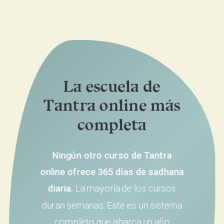
La escuela de
Tantra online más
completa
Ningún otro curso de Tantra
online ofrece 365 días de sadhana
diaria.
La mayoría de los cursos
duran semanas. Este es un sistema
completo que abarca un año