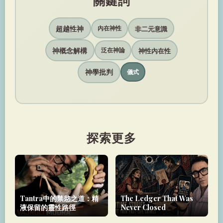
關鍵詞
超越性神
非二元意識
內在神性
神概念解構
神性內在性
泛在神論
神學批判
儀式
探索更多
Tantra中的禁慾之道：精
The Ledger That Was
液保留的靈性路徑
Never Closed