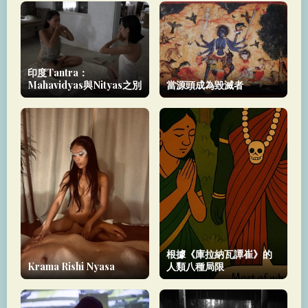
印度Tantra：
Mahavidyas與Nityas之別
當源頭成為毀滅者
根據《庫拉納瓦譚崔》的
Krama Rishi Nyasa
人類八種局限