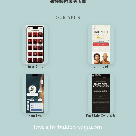
靈性藝術表演項目
OUR APPS
1 in a Billion
Unhinged
Families
Past Life Contracts
love@forbidden-yoga.com