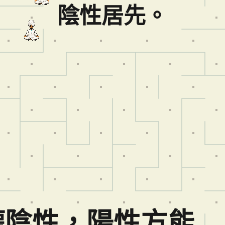
陰性居先。
權陰性，陽性方能