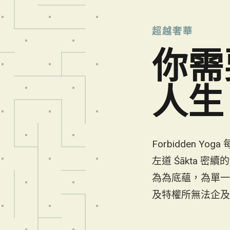
超越奢華
你需
人生
Forbidden Y
左道 Śākta 密續
為為底蘊，為單一
及特權所無法企及