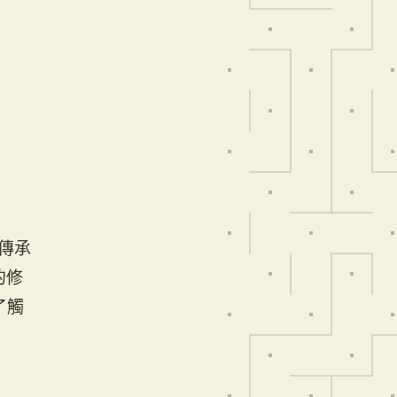
活傳承
的修
了觸