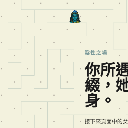
陰性之場
你所
綴，
身。
接下來頁面中的女