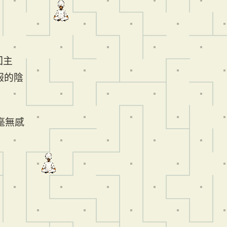
回主
服的陰
毫無感