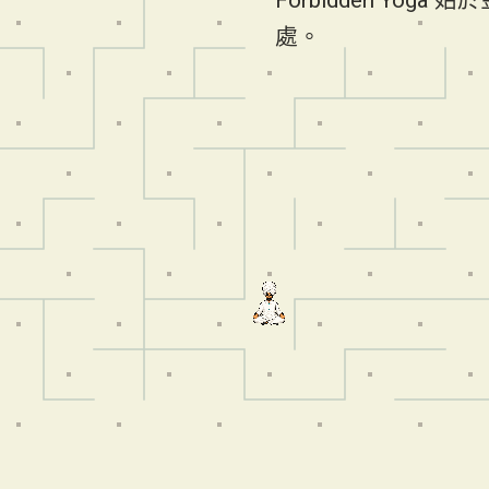
Forbidden Yo
處。