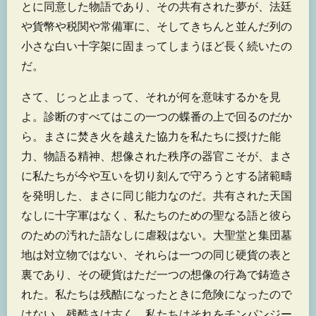
とに同意した物語であり、その共有された夢が、法廷
や貨幣や税関や常備軍に、そしてきちんと並んだ列の
小さな白い十字架に固まってしまうほど長く続いたの
だ。
さて、じっと止まって、それが何を意味するかを見
よ。診断のすべてはこの一つの蝶番の上で回るのだか
ら。まさに焚き火を越えた協力を私たちに授けた能
力、物語る精神、想像された秩序の器官こそが、まさ
に私たちが今や互いを切り刻んで守ろうとする諸範疇
を発明した、まさに同じ能力なのだ。共有された天国
なしに十字軍はなく、私たちのための聖なる語と彼ら
のための汚れた語なしに虐殺はない。大聖堂と集団墓
地は対立物ではない、それらは一つの同じ硬貨の表と
裏であり、その硬貨はただ一つの想像の行為で鋳造さ
れた。私たちは残酷になったときに危険になったので
はない、残酷さは古く、私たちはそれをチンパンジー