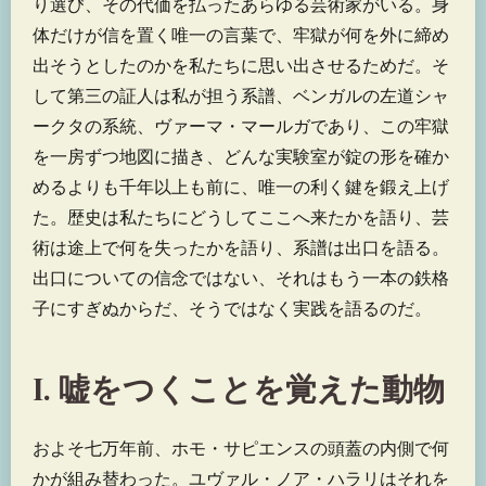
り選び、その代価を払ったあらゆる芸術家がいる。身
体だけが信を置く唯一の言葉で、牢獄が何を外に締め
出そうとしたのかを私たちに思い出させるためだ。そ
して第三の証人は私が担う系譜、ベンガルの左道シャ
ークタの系統、ヴァーマ・マールガであり、この牢獄
を一房ずつ地図に描き、どんな実験室が錠の形を確か
めるよりも千年以上も前に、唯一の利く鍵を鍛え上げ
た。歴史は私たちにどうしてここへ来たかを語り、芸
術は途上で何を失ったかを語り、系譜は出口を語る。
出口についての信念ではない、それはもう一本の鉄格
子にすぎぬからだ、そうではなく実践を語るのだ。
I. 嘘をつくことを覚えた動物
およそ七万年前、ホモ・サピエンスの頭蓋の内側で何
かが組み替わった。ユヴァル・ノア・ハラリはそれを