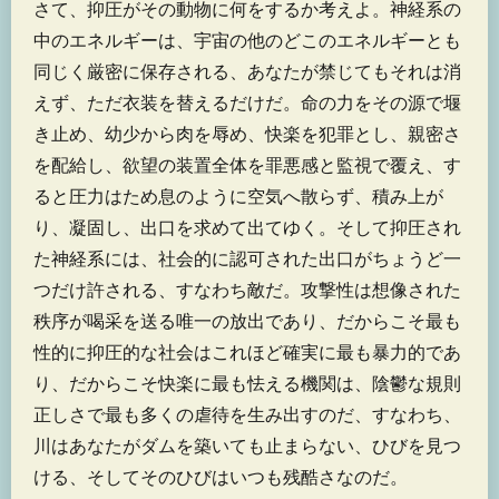
さて、抑圧がその動物に何をするか考えよ。神経系の
中のエネルギーは、宇宙の他のどこのエネルギーとも
同じく厳密に保存される、あなたが禁じてもそれは消
えず、ただ衣装を替えるだけだ。命の力をその源で堰
き止め、幼少から肉を辱め、快楽を犯罪とし、親密さ
を配給し、欲望の装置全体を罪悪感と監視で覆え、す
ると圧力はため息のように空気へ散らず、積み上が
り、凝固し、出口を求めて出てゆく。そして抑圧され
た神経系には、社会的に認可された出口がちょうど一
つだけ許される、すなわち敵だ。攻撃性は想像された
秩序が喝采を送る唯一の放出であり、だからこそ最も
性的に抑圧的な社会はこれほど確実に最も暴力的であ
り、だからこそ快楽に最も怯える機関は、陰鬱な規則
正しさで最も多くの虐待を生み出すのだ、すなわち、
川はあなたがダムを築いても止まらない、ひびを見つ
ける、そしてそのひびはいつも残酷さなのだ。