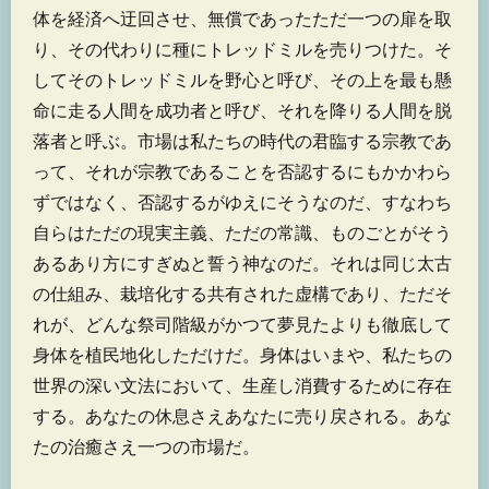
体を経済へ迂回させ、無償であったただ一つの扉を取
り、その代わりに種にトレッドミルを売りつけた。そ
してそのトレッドミルを野心と呼び、その上を最も懸
命に走る人間を成功者と呼び、それを降りる人間を脱
落者と呼ぶ。市場は私たちの時代の君臨する宗教であ
って、それが宗教であることを否認するにもかかわら
ずではなく、否認するがゆえにそうなのだ、すなわち
自らはただの現実主義、ただの常識、ものごとがそう
あるあり方にすぎぬと誓う神なのだ。それは同じ太古
の仕組み、栽培化する共有された虚構であり、ただそ
れが、どんな祭司階級がかつて夢見たよりも徹底して
身体を植民地化しただけだ。身体はいまや、私たちの
世界の深い文法において、生産し消費するために存在
する。あなたの休息さえあなたに売り戻される。あな
たの治癒さえ一つの市場だ。