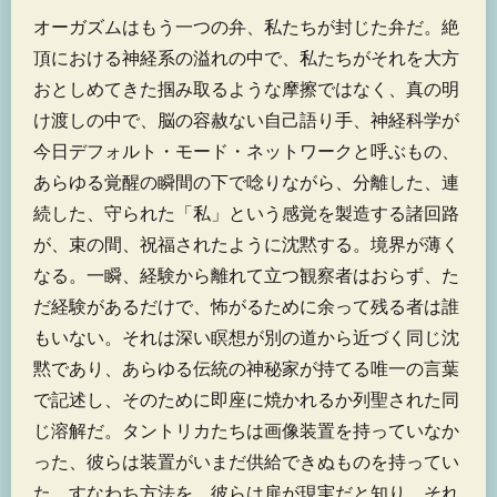
オーガズムはもう一つの弁、私たちが封じた弁だ。絶
頂における神経系の溢れの中で、私たちがそれを大方
おとしめてきた掴み取るような摩擦ではなく、真の明
け渡しの中で、脳の容赦ない自己語り手、神経科学が
今日デフォルト・モード・ネットワークと呼ぶもの、
あらゆる覚醒の瞬間の下で唸りながら、分離した、連
続した、守られた「私」という感覚を製造する諸回路
が、束の間、祝福されたように沈黙する。境界が薄く
なる。一瞬、経験から離れて立つ観察者はおらず、た
だ経験があるだけで、怖がるために余って残る者は誰
もいない。それは深い瞑想が別の道から近づく同じ沈
黙であり、あらゆる伝統の神秘家が持てる唯一の言葉
で記述し、そのために即座に焼かれるか列聖された同
じ溶解だ。タントリカたちは画像装置を持っていなか
った、彼らは装置がいまだ供給できぬものを持ってい
た、すなわち方法を。彼らは扉が現実だと知り、それ