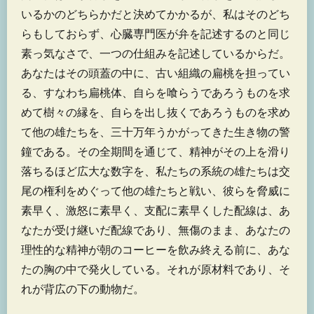
いるかのどちらかだと決めてかかるが、私はそのどち
らもしておらず、心臓専門医が弁を記述するのと同じ
素っ気なさで、一つの仕組みを記述しているからだ。
あなたはその頭蓋の中に、古い組織の扁桃を担ってい
る、すなわち扁桃体、自らを喰らうであろうものを求
めて樹々の縁を、自らを出し抜くであろうものを求め
て他の雄たちを、三十万年うかがってきた生き物の警
鐘である。その全期間を通じて、精神がその上を滑り
落ちるほど広大な数字を、私たちの系統の雄たちは交
尾の権利をめぐって他の雄たちと戦い、彼らを脅威に
素早く、激怒に素早く、支配に素早くした配線は、あ
なたが受け継いだ配線であり、無傷のまま、あなたの
理性的な精神が朝のコーヒーを飲み終える前に、あな
たの胸の中で発火している。それが原材料であり、そ
れが背広の下の動物だ。