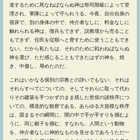
達するために死なねばならぬ神は祭司階級によって管
理され、軍隊によって守られうる。今夜、自分自身の
寝床で、別の身体の中で、仲介者なしに、料金なしに
触れられる神は、徴兵もできず、説教壇から売ること
もできず、住民を従順へと脅すために使うこともでき
ない。だから私たちは、それのために戦わねばならぬ
神を選び、ただ感じることもできたはずの神を、焼
き、中傷し、辱めたのだ。
これはいかなる個別の宗教との諍いでもない、それは
それらすべてについての、そしてそれらに取って代わ
りその建築を手つかずのまま残した世俗の諸秩序につ
いての、構造的な観察である。あらゆる大規模な秩序
は、固まるその瞬間に、闇の中で手が手すりを掴むよ
うに、同じ梃子を掴む、すなわち、人間という動物
を、仲介者なしに神的なものを見せるであろうただ一