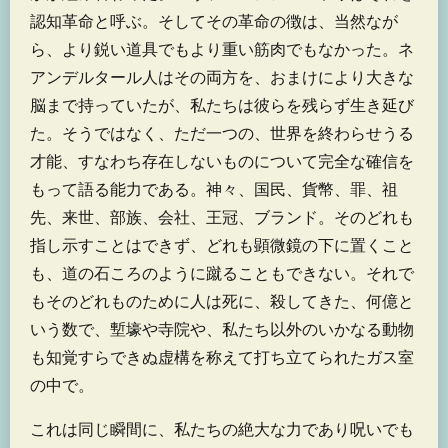
認知革命と呼ぶ。そしてその革命の徴は、当然なが
ら、より鋭い道具でもより重い筋肉でもなかった。ネ
アンデルタール人はその両方を、おまけにより大きな
脳まで持っていたが、私たちは彼らを残らず生き延び
た。そうではなく、ただ一つの、世界を終わらせうる
才能、すなわち存在しないものについて完全な確信を
もって語る能力である。神々、国民、貨幣、罪、祖
先、来世、部族、会社、王冠、ブランド。そのどれも
指し示すことはできず、どれも顕微鏡の下に置くこと
も、道の石ころのように蹴ることもできない。それで
もそのどれものために人は死に、殺してきた、何億と
いう数で、塹壕や寺院や、私たち以外のいかなる動物
も知覚すらできぬ虚構を称えて打ち立てられたガス室
の中で。
これは同じ瞬間に、私たちの絶大な力であり呪いでも