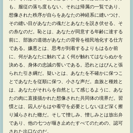
も、服従の落ち度もない、それは帰属の一覧であり、
想像された秩序が自らをあなたの神経系に縫いつけ、
その縫い目があなたの魂だとあなたを説き伏せる、そ
の糸なのだ。恥とは、あなたが同意する年齢に達する
前に、部族の道徳があなたの背骨を植民地化する仕方
である。嫌悪とは、思考が到着するよりもはるか前
に、何があなたに触れてよく何が触れてはならぬかを
決める、身体の忠誠の誓いである。恐れとはぴんと張
られた引き綱だ。疑いとは、あなたを不確かに保つこ
とであなたを従順に保つ、小さな声だ。血族と種姓と
は、あなたがそれらを自然として感じるように、あな
たの肉に直接描かれた想像された共同体の境界だ。習
慣とは、囚人がもはや看守を必要としないほど深く擦
り減らされた轍だ。そして憎しみ、憎しみとは放出弁
であり、他の七つが堰き止めたすべてのための、認可
された出口なのだ。