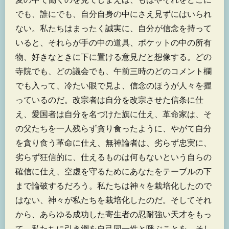
でも、誰にでも、自分自身の中にさえ見ずにはいられ
ない。私たちはまったく誠実に、自分が信念を持って
いると、それらが手の中の道具、ポケットの中の所有
物、好きなときに下に置ける意見だと想像する。どの
寺院でも、どの議会でも、午前三時のどのコメント欄
でも入って、冷たい眼で見よ、信念のほうが人々を握
っているのだ。改宗者は自分を改宗させた信条に仕
え、愛国者は自分を名づけた旗に仕え、革命家は、そ
の父たちを一人残らず貪り食ったように、やがて自分
を貪り食う革命に仕え、無神論者は、劣らず忠実に、
劣らず狂信的に、仕えるものは何もないという自らの
確信に仕え、空虚を守るためにあなたをテーブルの下
まで論破するだろう。私たちは神々を栽培化したので
はない、神々が私たちを栽培化したのだ。そしてそれ
から、あらゆる成功した寄生者の忍耐強い天才をもっ
て、私たちに引き綱を自己同一性と呼ぶことを、そし