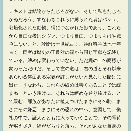
テキストは結論からたじろがない、そして私もたじろ
がぬだろう、すなわちこれらに縛られた者はパシュ、
栽培化された動物、縄につながれた獣であり、これら
から自由な者はシヴァ、つまり自由、つまりもはや戦
争にない、と。診断は十世紀古く、神経科学は七十年
古く、両者は歴史の正反対の端から同じ牢獄を記述し
ている。縛めは変わっていない、ただ縄の上の商標が
変わっただけだ。そして左の道は、右の道とそれ以来
あらゆる体面ある宗教が許しがたいと見なした賭けに
出た、すなわち、これらの縛めは善くあることでは緩
まぬ、という賭けに。それらは縛めを通り抜けること
で緩む、部族があなたに植えつけたまさにその恥、ま
さにその嫌悪、まさにその恐れの中へ、意図して、儀
礼の中で、証人とともに入ってゆくことで。その電荷
が燃え尽き、縄がだらりと落ち、それがあなた自身の