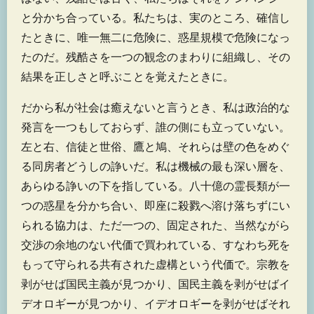
と分かち合っている。私たちは、実のところ、確信し
たときに、唯一無二に危険に、惑星規模で危険になっ
たのだ。残酷さを一つの観念のまわりに組織し、その
結果を正しさと呼ぶことを覚えたときに。
だから私が社会は癒えないと言うとき、私は政治的な
発言を一つもしておらず、誰の側にも立っていない。
左と右、信徒と世俗、鷹と鳩、それらは壁の色をめぐ
る同房者どうしの諍いだ。私は機械の最も深い層を、
あらゆる諍いの下を指している。八十億の霊長類が一
つの惑星を分かち合い、即座に殺戮へ溶け落ちずにい
られる協力は、ただ一つの、固定された、当然ながら
交渉の余地のない代価で買われている、すなわち死を
もって守られる共有された虚構という代価で。宗教を
剥がせば国民主義が見つかり、国民主義を剥がせばイ
デオロギーが見つかり、イデオロギーを剥がせばそれ