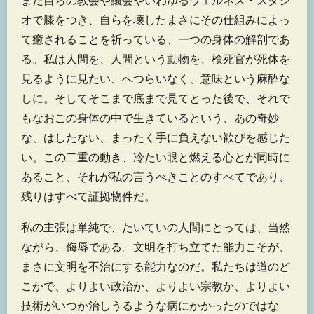
まだ自らの教会や議会やいわゆるウェルネス・スタジ
オで膝をつき、自らを壊したまさにその仕組みによっ
て癒されることを祈っている、一つの身体の解剖であ
る。私は人間を、人間という動物を、検死官が死体を
見るように見たい、へつらいなく、意味という麻酔な
しに。そしてそこまで底まで見てとった後で、それで
もなおこの身体の中で生きているという、あの奇妙
な、はしたない、まったく手に負えない歓びを感じた
い。この二重の動き、冷たい眼と燃える心とが同時に
あること、それが私の言うべきことのすべてであり、
残りはすべて証拠物件だ。
私の主張は単純で、たいていの人間にとっては、当然
ながら、侮辱である。文明を打ち立てた能力こそが、
まさに文明を不治にする能力なのだ。私たちは道のど
こかで、よりよい政治か、よりよい宗教か、よりよい
技術がいつか治しうるような病にかかったのではな