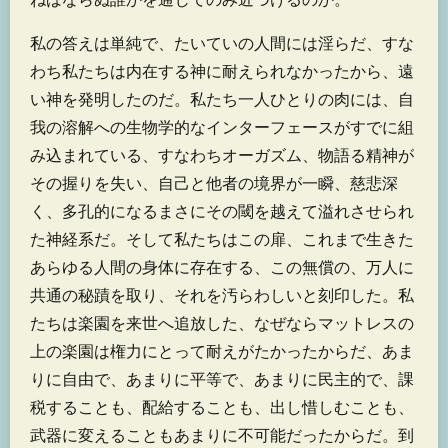
私の答えは単純で、たいていの人間には淫らだ、すな
わち私たちは内在する神に耐えられなかったから、遠
い神を発明したのだ。私たち一人ひとりの肉には、自
我の溶解への生物学的なインターフェースがすでに組
み込まれている、すなわちオーガズム、物語る精神が
その握りを失い、自己と他者の境界が一瞬、慈悲深
く、多孔的になるまさにその閾を越えて溢れさせられ
た神経系だ。そして私たちはこの扉、これまで生きた
あらゆる人間の身体に存在する、この無償の、万人に
共通の秘蹟を取り、それを汚らわしいと刻印した。私
たちは楽園を来世へ追放した、なぜならマットレスの
上の楽園は権力にとって耐えがたかったからだ、あま
りに自由で、あまりに平等で、あまりに民主的で、課
税することも、配給することも、出し惜しむことも、
武器に変えることもあまりに不可能だったからだ。到