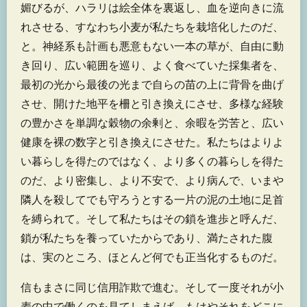
媚びるが、ハラリは絵全体を裏返し、血を逆向きに流
れさせる、すなわち小麦が私たちを栽培化したのだ、
と。神経系も計画も悪意もない一本の草が、自由に動
き回り、広い範囲を巡り、よく食べていた採集者を、
最初の光から最後の光まで自らの苗の上に背骨を曲げ
させ、開けた地平を柵と引き換えにさせ、多様な経験
の豊かさを単調な穀物の余剰と、余暇を労苦と、広い
健康を裸の数字と引き換えにさせた。私たちはよりよ
い暮らしを得たのではなく、より多くの暮らしを得た
のだ、より密集し、より不安で、より病んで、いまや
隣人を殺してでも守ろうとする一片の泥の土地に足首
を縛られて。そして私たちはその鎖を進歩と呼んだ、
鎖が私たちを養っていたからであり、満たされた腹
は、実のところ、ほとんど何でも正当化するものだ。
信もまさに同じ信用詐欺で進む。そして一度それが小
麦の中で働くのを見てしまえば、もはやそれをどこに