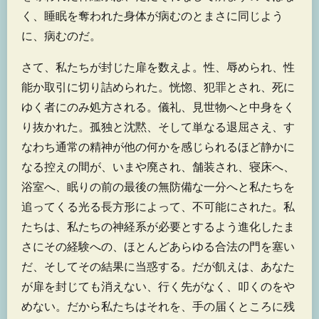
く、睡眠を奪われた身体が病むのとまさに同じよう
に、病むのだ。
さて、私たちが封じた扉を数えよ。性、辱められ、性
能か取引に切り詰められた。恍惚、犯罪とされ、死に
ゆく者にのみ処方される。儀礼、見世物へと中身をく
り抜かれた。孤独と沈黙、そして単なる退屈さえ、す
なわち通常の精神が他の何かを感じられるほど静かに
なる控えの間が、いまや廃され、舗装され、寝床へ、
浴室へ、眠りの前の最後の無防備な一分へと私たちを
追ってくる光る長方形によって、不可能にされた。私
たちは、私たちの神経系が必要とするよう進化したま
さにその経験への、ほとんどあらゆる合法の門を塞い
だ、そしてその結果に当惑する。だが飢えは、あなた
が扉を封じても消えない、行く先がなく、叩くのをや
めない。だから私たちはそれを、手の届くところに残