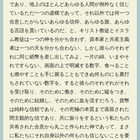
であり、地上のほとんどあらゆる人間が例外なく信じ
ているただ一つの虚構であって、それ以外では何一つ
合意したがらないあらゆる信仰、あらゆる旗、あらゆ
る言語を貫いているのだ、と。キリスト教徒とイスラ
ム教徒は一つの神を分かち合わず、資本家と共産主義
者は一つの天を分かち合わない、しかし彼らのそれぞ
れに同じ紙幣を差し出してみよ、一片の綿、いまやそ
れですらない、画面の上で明滅する数字、食べること
も燃やすことも手に握ることもできぬ何ものにも裏打
ちされていない数字を。すると彼らのそれぞれがそれ
を受け取り、そのために働き、そのために嘘をつき、
そのために結婚し、そのために血を流すだろう。貨幣
は純粋な信頼であり、その究極の本質まで蒸留された
間主観的な信であり、共に振りをするという私たちの
共有された合意から丸ごと作られた神であって、まさ
に私たちにそれ自身以外の何ものも信じないことを要