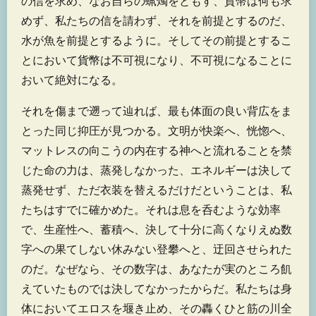
の信を求め、なお自らの蝋燭をともす、貨幣は何も求
めず、私たちの信を請わず、それを前提とするのだ、
水が魚を前提とするように。そしてその前提とするこ
とにおいて貨幣は不可視になり、不可視になることに
おいて絶対になる。
それを傷まで遡って辿れば、最も体面の良い背広をま
とった同じ抑圧が見つかる。文明が快楽へ、恍惚へ、
マットレスの向こうの内在する神へと流れることを禁
じた命の力は、蒸発しなかった、エネルギーは決して
蒸発せず、ただ衣装を替えるだけだということは、私
たちはすでに確かめた。それは息を呑むような効率
で、生産性へ、蓄積へ、決して十分に高くなりえぬ数
字への果てしない休みない登攀へと、迂回させられた
のだ。なぜなら、その数字は、あなたが実のところ飢
えていたものでは決してなかったからだ。私たちは身
体においてエロスを堰き止め、その轟くひと筋の川全