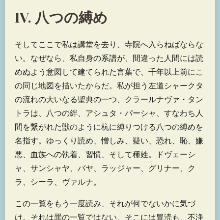
IV. 八つの縛め
そしてここで私は講堂を去り、寺院へ入らねばならな
い。なぜなら、私自身の系譜が、間違った人間には読
めぬよう意図して建てられた言葉で、千年以上前にこ
の同じ地図を描いたからだ。私が担う左道シャークタ
の流れの大いなる聖典の一つ、クラールナヴァ・タン
トラは、八つの絆、アシュタ・パーシャ、すなわち人
間を繋がれた獣のように杭に縛りつける八つの縛めを
名指す。ゆっくり読め、憎しみ、疑い、恐れ、恥、嫌
悪、血族への執着、習慣、そして種姓。ドヴェーシ
ャ、サンシャヤ、バヤ、ラッジャー、グリナー、ク
ラ、シーラ、ヴァルナ。
この一覧をもう一度読み、それが何でないかに気づ
け。それは罪の一覧ではない、そこには冒涜も、不浄