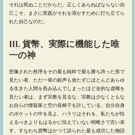
それは死ぬことだからだ。正しくあらねばならない自
己こそ、まさに実践がそれを溶かすために打ち立てら
れた自己なのだ。
III. 貨幣、実際に機能した唯
一の神
想像された秩序をその最も純粋で最も勝ち誇った形で
見たい者、ただ一発の銃声も放たずにほとんどあらゆ
る生きた人間を呑み込んでしまったほど全的な虚構を
見たい者は、まず宗教を見るな、宗教は少なくともな
お自らの懐疑家と空の長椅子を許している。自分自身
のポケットの中を見よ。ハラリはそれを、私たちが怯
えるべきよりもはるかに怯えていない明晰さで言い表
す、すなわち貨幣はかつて語られた最も成功した物語