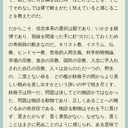
てそれなしでは裸で耐えがたく怯えていると感じるこ
とを教えたのだ。
だからこそ、信念体系の選択は囮であり、いかさま賭
博であり、視線を間違った手に釘づけにしておくため
の奇術師の動きなのだ。キリスト教、イスラム、仏
教、ヒンドゥー教、世俗的人間主義、科学的唯物論、
市場の宗教、進歩の宗教、国民の宗教、入念に手入れ
された自己の宗教、人々は自らのただ一つの、野生
の、二度とない命を、どの檻が鉄格子の間からより美
しい眺めを差し出すかという諍いの中で焼き尽くす。
鉄格子は同一だ。問題は決してどの物語かではなかっ
た、問題は物語る動物であり、正しくあることへの種
ぐるみの依存症である。物語る動物はそれを下に置け
ず、置きたがらず、置く勇気がない。なぜなら、置く
ことはまさに死ぬことのように感じられ、ある意味で