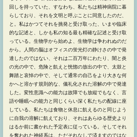
回しを持っていた、すなわち、私たちは精神病院に暮
らしており、それを文明と呼ぶことに同意したのだ、
と。私はかつてそれを挑発と受け取った、いまや臨床
的な記述と、しかも私の知る最も精確な記述と受け取
っている。生物学から始めよ、生物学は争われぬのだ
から。人間の脳はオフィスの蛍光灯の静けさの中で発
達したのではない、それは二百万年にわたり、闇と炎
の光の中で、危険と飢えと恍惚の放出の中で、太鼓と
舞踏と哀悼の中で、そして通常の自己をより大きな何
かへと溶かす規則的な、儀礼化された溶解の中で発達
した。変性意識への能力は故障でも放縦でもなく、言
語や睡眠への能力と同じくらい深く私たちの配線に座
している。私たちは食物と休息に飢えるのと同じよう
に自我の溶解に飢えており、それはあらゆる歴史より
はるか前に書かれた予定表に従っている。そしてそれ
を奪われた神経系は、ただそれなしで済ますのではな