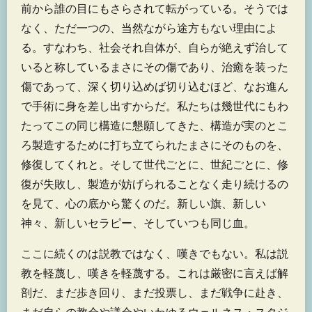
前から誰の目にもさらされて転がっている。そうでは
なく、ただ一つの、当然ながら途方もない理由によ
る。すなわち、社会それ自体が、自らが絶えず治して
いると称しているまさにその傷であり、治癒を装った
傷であって、深く切り込めば切り込むほど、なお進ん
で手術に身を差し出すからだ。私たちは幾世代にもわ
たってこの同じ構造に懇願してきた、構造が実のとこ
ろ製造するために打ち立てられたまさにそのものを、
修復してくれと。そして世代ごとに、世紀ごとに、修
復が失敗し、製造が妨げられることなく走り続けるの
を見て、心の底から驚くのだ。新しい旗、新しい
神々、新しいセラピー、そしていつも同じ血。
ここに続くのは説教ではなく、嘆きでもない。私は説
教を軽蔑し、嘆きを軽蔑する。これは厳密に言えば解
剖だ、まだ歩き回り、まだ投票し、まだ戦争に赴き、