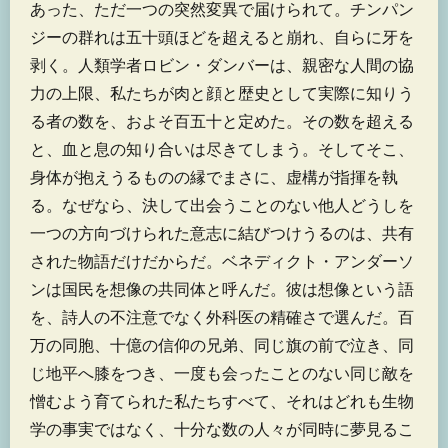
あった、ただ一つの突然変異で届けられて。チンパン
ジーの群れは五十頭ほどを超えると崩れ、自らに牙を
剥く。人類学者ロビン・ダンバーは、親密な人間の協
力の上限、私たちが肉と顔と歴史として実際に知りう
る者の数を、およそ百五十と定めた。その数を超える
と、血と息の知り合いは尽きてしまう。そしてそこ、
身体が抱えうるものの縁でまさに、虚構が指揮を執
る。なぜなら、決して出会うことのない他人どうしを
一つの方向づけられた意志に結びつけうるのは、共有
された物語だけだからだ。ベネディクト・アンダーソ
ンは国民を想像の共同体と呼んだ。彼は想像という語
を、詩人の不注意でなく外科医の精確さで選んだ。百
万の同胞、十億の信仰の兄弟、同じ旗の前で泣き、同
じ地平へ膝をつき、一度も会ったことのない同じ敵を
憎むよう育てられた私たちすべて、それはどれも生物
学の事実ではなく、十分な数の人々が同時に夢見るこ