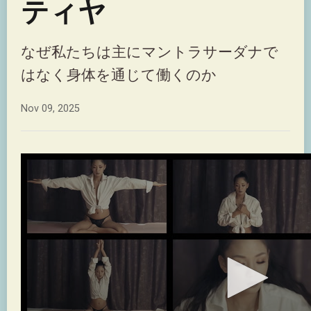
ティヤ
なぜ私たちは主にマントラサーダナで
はなく身体を通じて働くのか
Nov 09, 2025
0
seconds
of
17
seconds