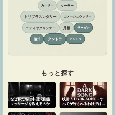
ターラー
カーリー
トリプラスンダリー
カメーシュヴァリー
月相
ニティヤクリンナー
サーダナ
タントラ
儀式
マントラ
もっと探す
なぜ私たちは中国式官能
映画:A DARK SONG - す
マッサージを教えるのか
べてが許されるわけでは
ない