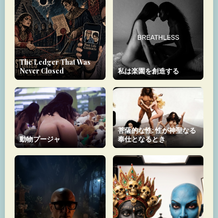
The Ledger That Was
Never Closed
私は楽園を創造する
菩薩的な性: 性が神聖なる
動物プージャ
奉仕となるとき