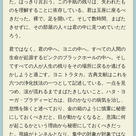
た。はっきり言おう。この手紙の残りは、失われたも
のを理解することに依存している。君は玉座に座るべ
きだった。裸で。足を開いて。そして数時間、まばた
きせずに、その部屋の人々は君の中に見つめていただ
ろう。
君ではなく。君の中へ。ヨニの中へ。すべての人間の
生命が起源するピンクのブラックホールの中へ。そし
てすべての人が人生の残りをその場所に戻るか逃げる
かしようと過ごす。ヨニ トラタカ。古典文献はこれを
六つの浄化技法の一つとして記述している。一点を見
つめ、涙が流れるまでまばたきしないこと。ハタ・ヨ
ーガ・プラディーピカは、目のかなりの病気を治し、
怠惰を除くと述べており、金の箱のように慎重に秘密
にしておくべきだと。目が動かなくなると、意識に何
が起こるかという理由から秘密にしておくべきだっ
た。視線がトンネルとなり、集中の対象が対象ではな