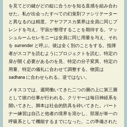
を見てどの鍵がどの錠に合うかを知る直感を組み合わ
せた。私が出会ったすべての幻覚剤ファシリテーター
と異なるのは精度。アヤフアスカ業界は全員に同じブ
レンドを与え、宇宙が整理することを期待する。マッ
シュルームセレモニーは全員に同じ用量を与え、それ
を surrender と呼ぶ。彼は全く別のことをする。指揮
者がスコアを読むようにプロジェクトを読む。特定の
扉が開く必要があるのを見、特定の分子変異、特定の
用量、特定の儀礼に合わせて調整する。物質は
sadhana に合わせられる。逆ではない。
メキスコでは、週間働いてきた二つの層の上に第三層
として彼の仕事が行われる。クリヤーは毎日神経系を
開いてきた。脚本は社会的防具を砕いてきた。パート
ナー練習は自己と他者の境界を溶かし、部屋が単一の
呼吸系として機能するまでになった。この準備された