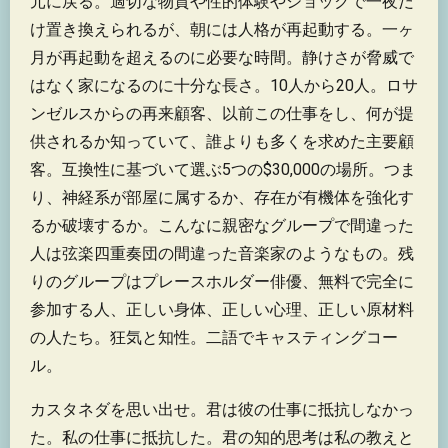
元に戻る。適切な物質や性的体験やショックで一夜だ
け置き換えられるが、朝には人格が再起動する。一ヶ
月が再起動を超えるのに必要な時間。静けさが脅威で
はなく家になるのに十分な長さ。10人から20人。ロサ
ンゼルスからの再来顧客、以前この仕事をし、何が提
供されるか知っていて、誰よりも多くを求めた主要顧
客。互換性に基づいて選ぶ5つの$30,000の場所。つま
り、神経系が部屋に属するか、存在が有機体を強化す
るか破壊するか。こんなに親密なグループで間違った
人は弦楽四重奏団の間違った音楽家のようなもの。残
りのグループはプレースホルダー俳優、無料で完全に
参加する人、正しい身体、正しい心理、正しい原材料
の人たち。狂気と知性。二語でキャスティングコー
ル。
カスタネダを思い出せ。君は彼の仕事に抵抗しなかっ
た。私の仕事に抵抗した。君の知的思考は私の教えと