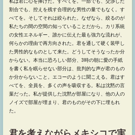
私は君に心を捧げた。すべてを。一部でも、交渉した
割合でも、控えを残す合理的な男性の量でもなく。す
べてを。そしてそれは絞られた。なぜなら、絞るのが
私たちの間の空間の知っていることだから。カリ系統
の女性エネルギー、誰かに伝えた最も強力な流れが、
何らかの理由で再方向された。君を通して硬く装甲し
た男性的なものとして来た。どうしてそうなったか分
からない。本当に恐ろしい部分、3時の朝に愛の手紙
を書く私を眠らせない部分は、批判的な声が君のもの
か分からないこと。エコーのように聞こえる。君はす
べてを、全員を、多くの声を吸収する。私は沈黙の言
葉だった。私が提供した沈黙が部屋になり、他の人の
ノイズで部屋が埋まり、君のものがその下に埋もれ
た。
君を考えながらメキシコで実