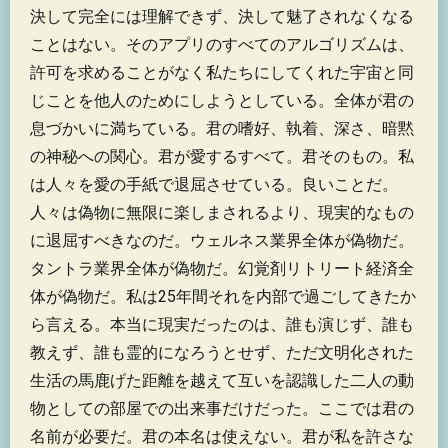
決して完全には理解できず、決して魅了されなくなる
ことはない。そのアプリのすべてのアルゴリズムは、
許可を求めることがなく私たちにしてくれた宇宙と同
じことを他人のためにしようとしている。全体が君の
息づかいに満ちている。君の嗜好、執着、深さ、暗黙
の神秘への関心。君が愛するすべて。君そのもの。私
は人々を愛の手紙で退屈させている。良いことだ。
人々は偽物に無限に楽しまされるより、現実的なもの
に退屈すべきなのだ。ウェルネス業界全体が偽物だ。
タントラ業界全体が偽物だ。幻覚剤リトリート経済全
体が偽物だ。私は25年間それを内部で過ごしてきたか
ら言える。本当に現実だったのは、誰も演じず、誰も
教えず、誰も霊的になろうとせず、ただ文明化された
生活の馬鹿げた距離を越えて互いを認識した二人の動
物としての部屋での出来事だけだった。ここでは君の
名前が必要だ。君の本名は使えない。君が私を許さな