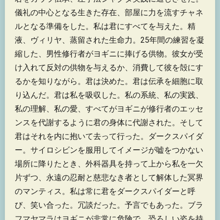
儀礼の中心となる生きた存在、部屋に力を流すチャネ
ルとなる準備をした。私は君にすべてを与えた。精
液、ヴィリヤ、蒸留された生命力。25年間の練習を凝
縮した、男性修行者がヨギニに捧げる供物。彼女が受
け入れて反対の供物を与えるか、消費して彼を殻にす
るかを知りながら。君は決めた。君は伝承を細胞に取
り込んだ。君は私を吸収した。私の系統、私の実践、
私の理解、私の愛、すべてがヨギニが修行者のエッセ
ンスを代謝するように君の身体に代謝された。そして
君はそれを内に抱いて去って行った。ダークスパイダ
ー。サイロシビンを服用してイメージが嘘をつかない
場所に降りたとき、外科器具を持って上から私を一欠
片ずつ、永遠の忍耐と慈悲なき者として解体した冥界
のマンティス。私は常に君をダークスパイダーと呼
び、笑い合った。冗談だった。予言でもあった。ブラ
フマヤマラはヨギニが非常に危険で、恐ろしい姿を持