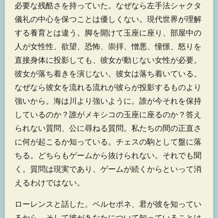
必要な残酷さを持っていた。なぜなら左手法シャクタ
儀礼の中心を保つことは優しくない。現代世界が理解
する養育とは違う。脚を開けて玉座に座り、部屋中の
人が女性性、欲望、恐怖、崇拝、憎悪、憧憬、怒りを
直接身体に投影しても、彼女が動じない女性が必要。
彼女が落ち着きを演じない。彼女は落ち着いている。
なぜなら彼女を流れる流れが彼らが投影するものより
強いから。海は川より強いように。誰が今それを保持
しているのか？誰がメキシコの玉座に座るのか？答え
られない質問、公に尋ねる質問。私たちの間の正直さ
に何が起こるか知っている。チェスの駒として盤に落
ちる。どちらもゲームから抜けられない。それでも聞
く。質問は現実であり、ゲームが続くからといって消
えるわけではない。
ローレンスと話した。ペルセポネ、君が彼を知ってい
るから、そして彼があなたについて知っていることは