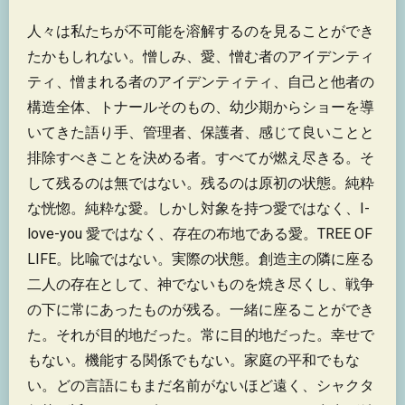
人々は私たちが不可能を溶解するのを見ることができ
たかもしれない。憎しみ、愛、憎む者のアイデンティ
ティ、憎まれる者のアイデンティティ、自己と他者の
構造全体、トナールそのもの、幼少期からショーを導
いてきた語り手、管理者、保護者、感じて良いことと
排除すべきことを決める者。すべてが燃え尽きる。そ
して残るのは無ではない。残るのは原初の状態。純粋
な恍惚。純粋な愛。しかし対象を持つ愛ではなく、I-
love-you 愛ではなく、存在の布地である愛。TREE OF
LIFE。比喩ではない。実際の状態。創造主の隣に座る
二人の存在として、神でないものを焼き尽くし、戦争
の下に常にあったものが残る。一緒に座ることができ
た。それが目的地だった。常に目的地だった。幸せで
もない。機能する関係でもない。家庭の平和でもな
い。どの言語にもまだ名前がないほど遠く、シャクタ