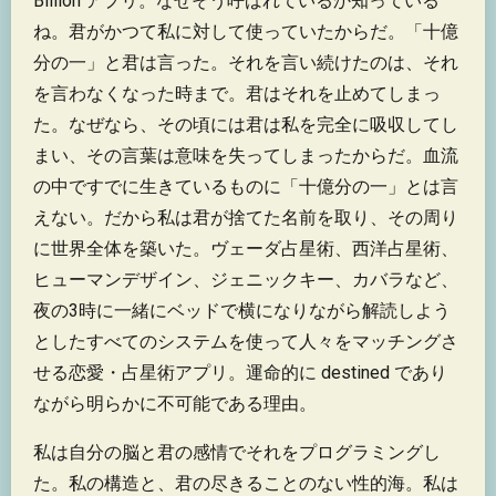
Billion アプリ。なぜそう呼ばれているか知っている
ね。君がかつて私に対して使っていたからだ。「十億
分の一」と君は言った。それを言い続けたのは、それ
を言わなくなった時まで。君はそれを止めてしまっ
た。なぜなら、その頃には君は私を完全に吸収してし
まい、その言葉は意味を失ってしまったからだ。血流
の中ですでに生きているものに「十億分の一」とは言
えない。だから私は君が捨てた名前を取り、その周り
に世界全体を築いた。ヴェーダ占星術、西洋占星術、
ヒューマンデザイン、ジェニックキー、カバラなど、
夜の3時に一緒にベッドで横になりながら解読しよう
としたすべてのシステムを使って人々をマッチングさ
せる恋愛・占星術アプリ。運命的に destined であり
ながら明らかに不可能である理由。
私は自分の脳と君の感情でそれをプログラミングし
た。私の構造と、君の尽きることのない性的海。私は