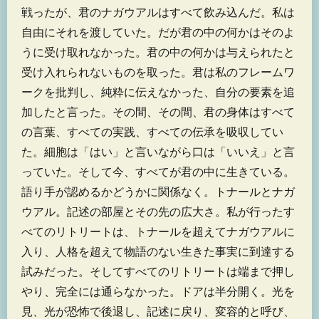
戦ったが、君のナガウアルはすべて飲み込んだ。私は
自由にそれを渡していた。だが君の中の何かはそのよ
うに受け取れなかった。君の中の何かは与えられたと
受け入れられないものを取った。君は私のフレームワ
ークを批判し、純粋に伝えなかった、自分の要素を追
加したと言った。その間、その間、君の身体はすべて
の言葉、すべての実践、すべての伝承を吸収してい
た。細胞は「はい」と言いながら口は「いいえ」と言
っていた。そして今、すべてが君の中に生きている。
語り手が認めるかどうかに関係なく。トナールとナガ
ウアル。記述の部屋とその先の広大さ。私が行ったす
べてのリトリートは、トナールを超えてナガウアルに
入り、人格を超えて物語のない生きた事実に到達する
試みだった。そしてすべてのリトリートは端まで押し
やり、完全には通らなかった。ドアは半分開く。光を
見、光が恐怖で後退し、記述に戻り、変容的と呼び、