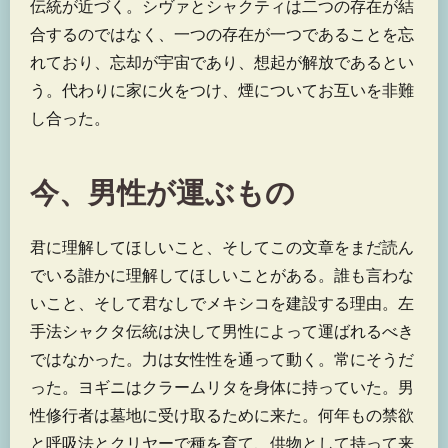
伝統が近づく。シヴァとシャクティは二つの存在が結
合するのではなく、一つの存在が一つであることを忘
れており、忘却が宇宙であり、想起が解放であるとい
う。代わりに家に火をつけ、煙についてお互いを非難
し合った。
今、男性が運ぶもの
君に理解してほしいこと、そしてこの文章をまだ読ん
でいる誰かに理解してほしいことがある。誰も言わな
いこと、そして君なしでメキシコを建設する理由。左
手法シャクタ伝統は決して男性によって運ばれるべき
ではなかった。力は女性性を通って動く。常にそうだ
った。ヨギニはクラームリタを身体に持っていた。男
性修行者は墓地に受け取るために来た。何年もの禁欲
と呼吸法とクリヤーで種を育て、供物として持って来