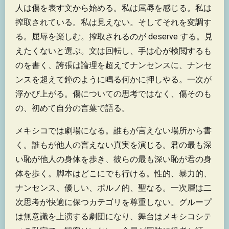
人は傷を表す文から始める。私は屈辱を感じる。私は
搾取されている。私は見えない。そしてそれを変調す
る。屈辱を楽しむ。搾取されるのが deserve する。見
えたくないと選ぶ。文は回転し、手は心が検閲するも
のを書く、誇張は論理を超えてナンセンスに、ナンセ
ンスを超えて鐘のように鳴る何かに押しやる。一次が
浮かび上がる。傷についての思考ではなく、傷そのも
の、初めて自分の言葉で語る。
メキシコでは劇場になる。誰もが言えない場所から書
く。誰もが他人の言えない真実を演じる。君の最も深
い恥が他人の身体を歩き、彼らの最も深い恥が君の身
体を歩く。脚本はどこにでも行ける。性的、暴力的、
ナンセンス、優しい、ポルノ的、聖なる。一次層は二
次思考が快適に保つカテゴリを尊重しない。グループ
は無意識を上演する劇団になり、舞台はメキシコシテ