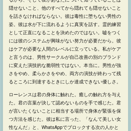
隠せないこと、他のすべてから隠れても隠せないこと
を話さなければならない。彼は毒性に堕ちない男性の
姿。彼は水が下に流れるように真実を話す。霊的練習
として正直になることを決めたのではない。嘘をつく
には彼のシステムが興味がない努力が必要だから。彼
はケアが必要な人間のレベルに立っている。私がケア
と言うのは、男性サークルが自己改善の別のブランド
に変えた演技的な脆弱性ではない。本当に。男性が強
さをやめ、柔らかさをやめ、両方の演技が終わって残
るところに到達するときにしか達成できない優しさ。
ローレンスは君の身体に触れた。癒しの触れ方を与え
た。君の言葉が決して認めないものを手で感じた。君
が言いたくないことに相当する場所で身体が緊張を保
つ方法を感じた。彼は私に言った、「なんて美しい女
性なんだ」と、WhatsAppでブロックする次の人かと