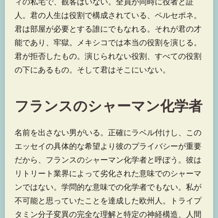
ィの私宅で、観客はいない。全員が同時に役者と証
人。君の人生は役割で構成されている、ペルセポネ。
君は部屋が必要とする誰にでもなれる。それが君の才
能であり、牢獄。メキシコでは本当の役割を演じる。
君が拒否したもの。演じられない役割、すべての役割
の下にあるもの。そして君はそこにいない。
フランスのシャーマン化学者
名前を出さない男がいる。正確にラベル付けし、この
エッセイの具体的な希望より彼のプライバシーが重要
だから、フランスのシャーマン化学者と呼ぼう。彼は
リトリート業界によって劣化された意味でのシャーマ
ンではない。学問的な意味での化学者でもない。私が
不可能と思っていたことを達成した欧州人。トライプ
タミン分子変異の完全な理解と特定の神経構造、人間