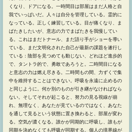
くなり、ドアになる。一時間目は部屋はまだ人格と自
我でいっぱいだ。人々は自分を管理している。霊的に
なっている。正しく練習している。目が痛くなり、ま
ばたきしたいが、意志の力でまばたきを我慢してい
る。これはまだトナール、まだ語り手がショーを導い
ている、まだ文明化された自己が最新の課題を遂行し
ている：陰部を見つめても動じない、どれほど進歩的
で、タントラ的で、勇敢であろうと。二時間目になる
と意志の力は燃え尽きる。二時間もの間、力ずくで集
中を維持することはできない。呼吸を永遠に止めるの
と同じように。何か別のものが引き継がなければなら
ない。そしてそれが起こると、努力の見る視線が崩
れ、無理なく、あなたが見ているのではなく、あなた
を通して見るという状態に置き換わると、部屋が変わ
る。空気が濃くなる。誰かが同期的に呼吸し、誰もが
同期を決めなくても呼吸が同期する。個人の境界線が