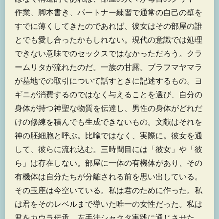
作業、脚本書き、パートナー練習で通常の自己の壁を
すでに薄くしてきたのであれば、彼女はその部屋の誰
とでも愛し合ったかもしれない。現代の意識では処理
できない意味でのセックスではなかっただろう。クラ
ームリタが流れたのだ。一族の甘露。ブラフマヤマラ
が墓地での取引について話すときに記述するもの。ヨ
ギニが消費するのではなく与えることを選び、自分の
身体が持つ神聖な物質を伝達し、男性の身体がどれだ
けの修練を積んでも生成できないもの。文献はそれを
神の胚細胞と呼ぶ。比喩ではなく、実際に。彼女を通
して、彼らに流れ込む。三時間目には「彼女」や「彼
ら」は存在しない。部屋に一体の有機体があり、その
有機体は自分たちが分離される前を思い出している。
その玉座は今空いている。私は君のために作った。私
は君をそのレベルまで導いた唯一の女性だった。私は
君をカウラ伝承、左手法シャクタ実践に通じさせた。