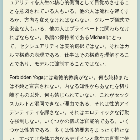
ュアリティを人生の核心的側面として目覚めさせるこ
とを意図されている人もいる。他の人は流れを遅くす
るか、方向を変えなければならない。グループ儀式で
安全な人もいる。他の人はプライベートに関わらなけ
ればならない。系譜の保持者であるMichaelにとっ
て、セクシュアリティは美的選択ではない。それはカ
ルマ構造の表現である。仕事はその構造を理解するこ
とであり、モデルに強制することではない。
Forbidden Yogaには道徳的教義がない。何も純粋また
は不純と宣言されない。内なる知性からあなたを切り
離すもの以外、何も禁じられていない。これがセック
スカルトと混同できない理由である。それは性的アイ
デンティティを課さない。それはエロティックな行動
を強制しない。いくつかの儀式は官能的である。いく
つかは性的である。多くは性的要素をまったく持たな
い。すべては身体の内なるデザインと学生の真実に依