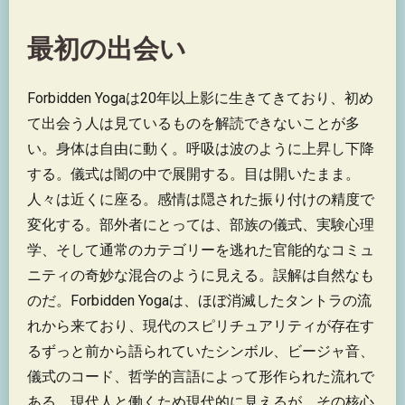
最初の出会い
Forbidden Yogaは20年以上影に生きてきており、初め
て出会う人は見ているものを解読できないことが多
い。身体は自由に動く。呼吸は波のように上昇し下降
する。儀式は闇の中で展開する。目は開いたまま。
人々は近くに座る。感情は隠された振り付けの精度で
変化する。部外者にとっては、部族の儀式、実験心理
学、そして通常のカテゴリーを逃れた官能的なコミュ
ニティの奇妙な混合のように見える。誤解は自然なも
のだ。Forbidden Yogaは、ほぼ消滅したタントラの流
れから来ており、現代のスピリチュアリティが存在す
るずっと前から語られていたシンボル、ビージャ音、
儀式のコード、哲学的言語によって形作られた流れで
ある。現代人と働くため現代的に見えるが、その核心