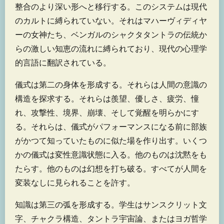
整合のより深い形へと移行する。このシステムは現代
のカルトに縛られていない。それはマハーヴィディヤ
ーの女神たち、ベンガルのシャクタタントラの伝統か
らの激しい知恵の流れに縛られており、現代の心理学
的言語に翻訳されている。
儀式は第二の身体を形成する。それらは人間の意識の
構造を探求する。それらは羨望、優しさ、疲労、憧
れ、攻撃性、境界、崩壊、そして覚醒を明らかにす
る。それらは、儀式がパフォーマンスになる前に部族
がかつて知っていたものに似た場を作り出す。いくつ
かの儀式は変性意識状態に入る。他のものは沈黙をも
たらす。他のものは幻想を打ち破る。すべてが人間を
変装なしに見られることを許す。
知識は第三の弧を形成する。学生はサンスクリット文
字、チャクラ構造、タントラ宇宙論、またはヨガ哲学