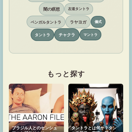
闇の瞑想
左道タントラ
ラヤヨガ
ベンガルタントラ
儀式
チャクラ
タントラ
マントラ
もっと探す
ブラジル人とのセンシュ
タントラとは何か？タン