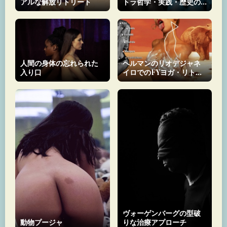
アルな解放リトリート
トラ哲学・実践・歴史の
完全ガイド
人間の身体の忘れられた
ヘルマンのリオデジャネ
入り口
イロでのFYヨガ・リトリ
ート
ヴォーゲンバーグの型破
動物プージャ
りな治療アプローチ