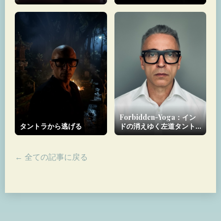
Forbidden-Yoga：イン
タントラから逃げる
ドの消えゆく左道タント
ラ遺産の守護者
← 全ての記事に戻る