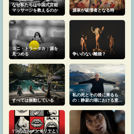
なぜ私たちは中国式官能
マッサージを教えるのか
源泉が破壊者となる時
ヨニ・トラータカ：源を
見つめる
争いのない離婚？
私の死とその後に来るも
すべては振動している
の：静寂の湖における意
識
5つのカルメンドリヤと5