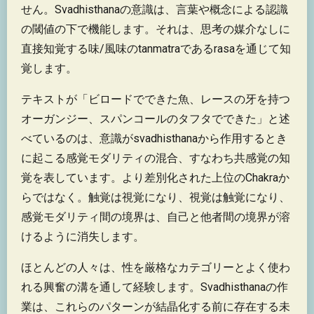
せん。Svadhisthanaの意識は、言葉や概念による認識
の閾値の下で機能します。それは、思考の媒介なしに
直接知覚する味/風味のtanmatraであるrasaを通じて知
覚します。
テキストが「ビロードでできた魚、レースの牙を持つ
オーガンジー、スパンコールのタフタでできた」と述
べているのは、意識がsvadhisthanaから作用するとき
に起こる感覚モダリティの混合、すなわち共感覚の知
覚を表しています。より差別化された上位のChakraか
らではなく。触覚は視覚になり、視覚は触覚になり、
感覚モダリティ間の境界は、自己と他者間の境界が溶
けるように消失します。
ほとんどの人々は、性を厳格なカテゴリーとよく使わ
れる興奮の溝を通して経験します。Svadhisthanaの作
業は、これらのパターンが結晶化する前に存在する未