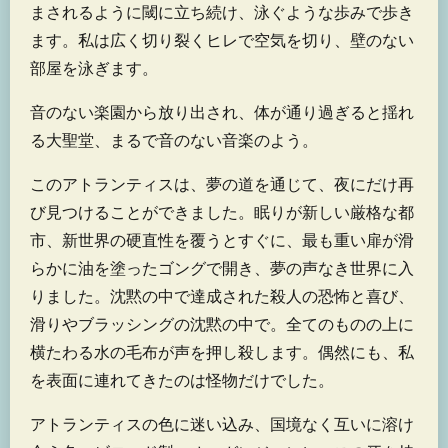
まされるように閾に立ち続け、泳ぐような歩みで歩き
ます。私は広く切り裂くヒレで空気を切り、壁のない
部屋を泳ぎます。
音のない楽園から放り出され、体が通り過ぎると揺れ
る大聖堂、まるで音のない音楽のよう。
このアトランティスは、夢の道を通じて、夜にだけ再
び見つけることができました。眠りが新しい厳格な都
市、新世界の硬直性を覆うとすぐに、最も重い扉が滑
らかに油を塗ったゴングで開き、夢の声なき世界に入
りました。沈黙の中で達成された殺人の恐怖と喜び、
滑りやブラッシングの沈黙の中で。全てのものの上に
横たわる水の毛布が声を押し殺します。偶然にも、私
を表面に連れてきたのは怪物だけでした。
アトランティスの色に迷い込み、国境なく互いに溶け