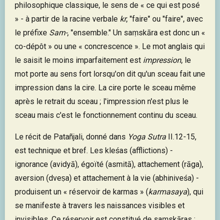
philosophique classique, le sens de « ce qui est posé
» - à partir de la racine verbale
kr
, "faire" ou "faire", avec
le préfixe
Sam-
, "ensemble." Un saṃskāra est donc un «
co-dépôt » ou une « concrescence ». Le mot anglais qui
le saisit le moins imparfaitement est
impression
, le
mot porte au sens fort lorsqu'on dit qu'un sceau fait une
impression dans la cire. La cire porte le sceau même
après le retrait du sceau ; l'impression n'est plus le
sceau mais c'est le fonctionnement continu du sceau.
Le récit de Patañjali, donné dans
Yoga Sutra
II.12-15,
est technique et bref. Les kleśas (afflictions) -
ignorance (avidyā), égoïté (asmitā), attachement (rāga),
aversion (dveṣa) et attachement à la vie (abhiniveśa) -
produisent un « réservoir de karmas » (
karmasaya
), qui
se manifeste à travers les naissances visibles et
invisibles. Ce réservoir est constitué de saṃskāras :