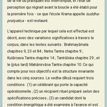
de la vie du pratiquant est interrompue, et l'état de
perception qui régnait avant la boucle a été établi pour
la première fois - ce que l'école Krama appelle
śuddha-
pratyakṣa
- est restauré.
L'appareil technique par lequel cela est effectué est
décrit, avec des variations significatives à travers le
corpus, dans les textes suivants : Brahmayāmala
chapitres 9, 23 et 84 ; Netra Tantra chapitre 9 ;
Kulārṇava Tantra chapitre 14 ; Tantrāloka chapitre 29 ; et
le (plus tard) Mahānirvāṇa Tantra chapitre 10. Ce qui
compte pour nos objectifs est la structure invariante
dans les cinq sources. Le vedha-dīkṣā requiert trois
conditions : (1) un célébrant qui porte la capacité
opérationnelle ; (2) un récipient rituel préparé selon des
spécifications précises ; (3) un candidat dont la
condition énergétique a été examinée à l'avance et est