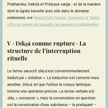
Prathamika, Vaikṛta et Pratyaya-sarga - et de la manière
dont la lignée travaille avec elle dans le domaine
relationnel, voir
Krama Rishi Nyasa · Comment le Tantra
offre un moyen de résoudre les guerres relationnelles
.
V · Dīkṣā comme rupture · La
structure de l'interruption
rituelle
Le terme sanscrit
dikṣā
est conventionnellement
traduit par « initiation ». La traduction est correcte mais
anodine.
Dikṣā
, tel que l'utilise le corpus tantrique,
nomme une opération précise. La racine verbale est
dikṣ
, « consacrer », mais la consécration en question
est la consécration d'une substance – le pratiquant –