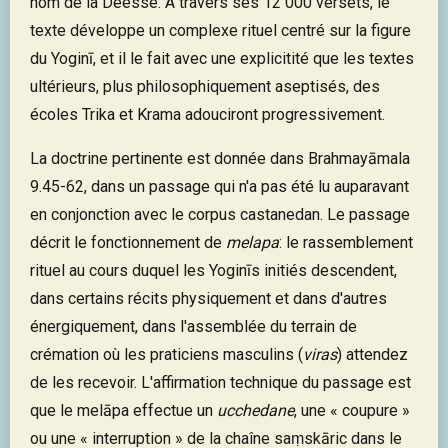
nom de la Déesse. À travers ses 12 000 versets, le
texte développe un complexe rituel centré sur la figure
du Yoginī, et il le fait avec une explicitité que les textes
ultérieurs, plus philosophiquement aseptisés, des
écoles Trika et Krama adouciront progressivement.
La doctrine pertinente est donnée dans Brahmayāmala
9.45-62, dans un passage qui n'a pas été lu auparavant
en conjonction avec le corpus castanedan. Le passage
décrit le fonctionnement de
melapa
: le rassemblement
rituel au cours duquel les Yoginīs initiés descendent,
dans certains récits physiquement et dans d'autres
énergiquement, dans l'assemblée du terrain de
crémation où les praticiens masculins (
viras
) attendez
de les recevoir. L'affirmation technique du passage est
que le melāpa effectue un
ucchedane
, une « coupure »
ou une « interruption » de la chaîne saṃskāric dans le