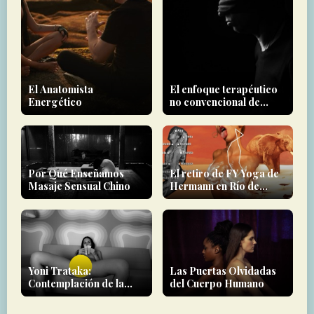
El Anatomista
El enfoque terapéutico
Energético
no convencional de
Wogenburg
Por Qué Enseñamos
El retiro de FY Yoga de
Masaje Sensual Chino
Hermann en Río de
Janeiro
Yoni Trataka:
Las Puertas Olvidadas
Contemplación de la
del Cuerpo Humano
Fuente