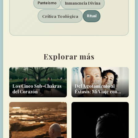
Inmanencia Divina
Panteísmo
Crítica Teológica
Ritual
Explorar más
Los Cinco Sub-Chakras
Del Agotamiento al
del Corazón
Éxtasis: Mi Viaje con
Forbidden Yoga - un
Testimonio