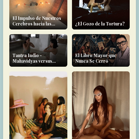
El Impulso de Nuestros
Cerebros hacia las
¿El Gozo de la Tortura?
Experiencias Místicas
Tantra Indio -
El Libro Mayor que
Mahavidyas versus
Nunca Se Cerró
Nityas