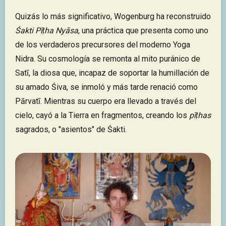
Quizás lo más significativo, Wogenburg ha reconstruido
Śakti Pīṭha Nyāsa
, una práctica que presenta como uno
de los verdaderos precursores del moderno Yoga
Nidra. Su cosmología se remonta al mito puránico de
Satī, la diosa que, incapaz de soportar la humillación de
su amado Śiva, se inmoló y más tarde renació como
Pārvatī. Mientras su cuerpo era llevado a través del
cielo, cayó a la Tierra en fragmentos, creando los
pīṭhas
sagrados, o "asientos" de Śakti.