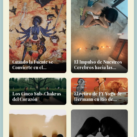
Cuando la Fuente se
El Impulso de Nuestros
Convierte en el
Cerebros hacia las
Destructor
Experiencias Místicas
Los Cinco Sub-Chakras
El retiro de FY Yoga de
del Corazón
Hermann en Río de
Janeiro