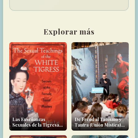
Explorar más
Las Enseñanzas
De Freud al Taoísmo y
Sexuales de la Tigresa
Tantra (Unión Mística):
Blanca
Terapia Sexual en
Bienestar de Lujo