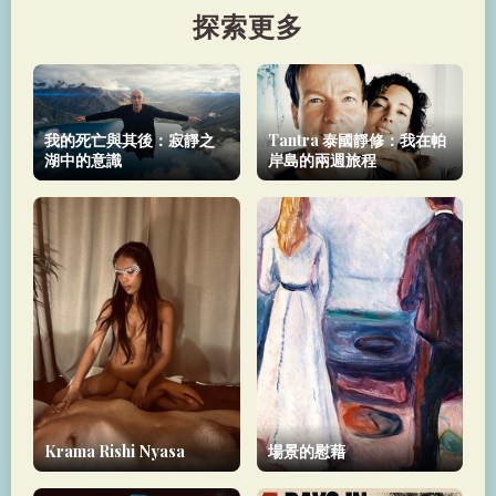
探索更多
我的死亡與其後：寂靜之
Tantra 泰國靜修：我在帕
湖中的意識
岸島的兩週旅程
Krama Rishi Nyasa
場景的慰藉