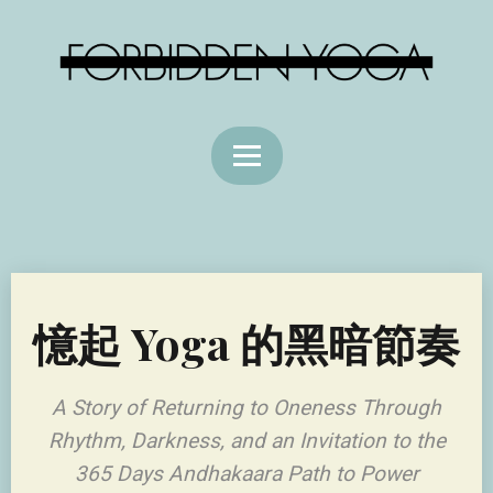
憶起 Yoga 的黑暗節奏
A Story of Returning to Oneness Through
Rhythm, Darkness, and an Invitation to the
365 Days Andhakaara Path to Power