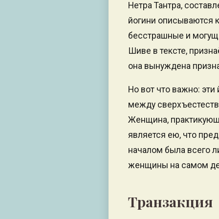
Нетра Тантра, составл
йогини описываются к
бесстрашные и могуще
Шиве в тексте, призна
она вынуждена призна
Но вот что важно: эти
между сверхъестестве
Женщина, практикующая
является ею, что пр
началом была всего л
женщины на самом де
Транзакция