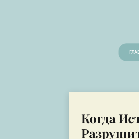
ГЛА
Когда Ис
Разруши