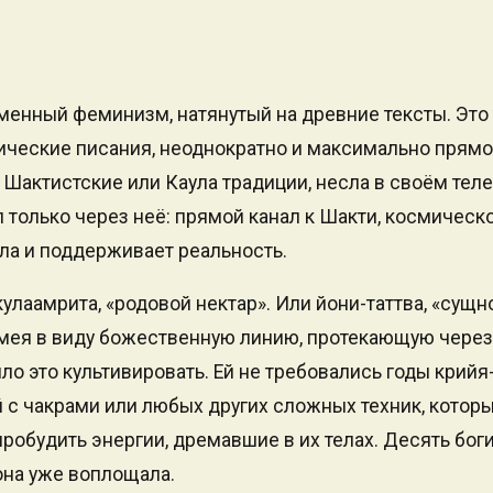
менный феминизм, натянутый на древние тексты. Это 
ческие писания, неоднократно и максимально прямо
Шактистские или Каула традиции, несла в своём теле
п только через неё: прямой канал к Шакти, космическ
ила и поддерживает реальность.
улаамрита, «родовой нектар». Или йони-таттва, «сущн
 имея в виду божественную линию, протекающую через
о это культивировать. Ей не требовались годы крийя
 с чакрами или любых других сложных техник, кото
пробудить энергии, дремавшие в их телах. Десять бо
она уже воплощала.