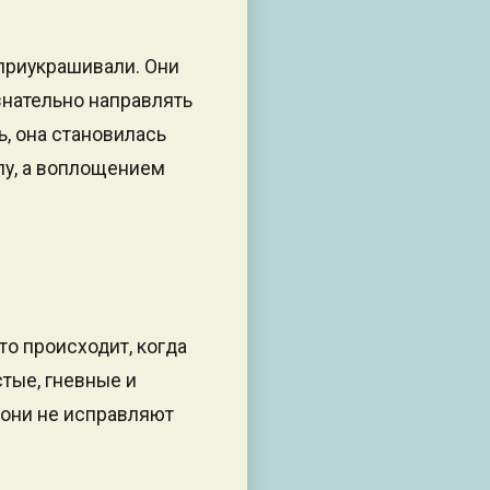
 приукрашивали. Они
знательно направлять
ь, она становилась
лу, а воплощением
то происходит, когда
тые, гневные и
 они не исправляют