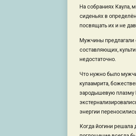
На собраниях Каула, 
сиденьях в определён
посвящать их и не да
Мужчины предлагали 
составляющих, культи
недостаточно.
Что нужно было мужчи
кулаамрита, божеств
зародышевую плазму Б
экстернализировались
энергии переносились
Когда йогини решала д
поглощение всегда был