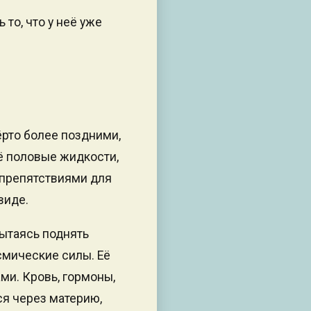
то, что у неё уже
ёрто более поздними,
ё половые жидкости,
 препятствиями для
виде.
пытаясь поднять
смические силы. Её
ми. Кровь, гормоны,
ся через материю,