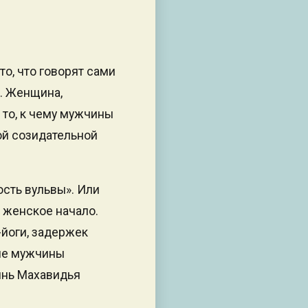
то, что говорят сами
. Женщина,
 то, к чему мужчины
ой созидательной
ость вульвы». Или
 женское начало.
-йоги, задержек
рые мужчины
гинь Махавидья