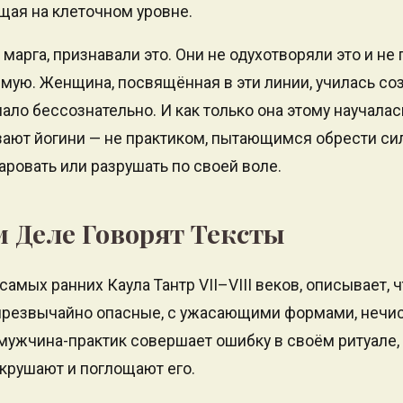
щая на клеточном уровне.
марга, признавали это. Они не одухотворяли это и не
ямую. Женщина, посвящённая в эти линии, училась со
елало бессознательно. И как только она этому научалас
ывают йогини — не практиком, пытающимся обрести си
аровать или разрушать по своей воле.
м Деле Говорят Тексты
самых ранних Каула Тантр VII–VIII веков, описывает, ч
чрезвычайно опасные, с ужасающими формами, нечис
мужчина-практик совершает ошибку в своём ритуале,
окрушают и поглощают его.