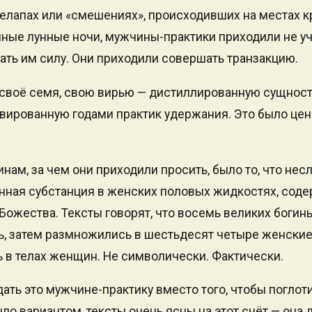
мелапах или «смешениях», происходивших на местах 
ные лунные ночи, мужчины-практики приходили не уч
вать им силу. Они приходили совершать транзакцию.
своё семя, свою вирью — дистиллированную сущност
вированную годами практик удержания. Это было ценн
нам, за чем они приходили просить, было то, что не
енная субстанция в женских половых жидкостях, сод
ожества. Тексты говорят, что восемь великих богин
, затем размножились в шестьдесят четыре женские 
 в телах женщин. Не символически. Фактически.
ать это мужчине-практику вместо того, чтобы поглоти
о вариантом, тексты очень ясны на этот счёт — она д