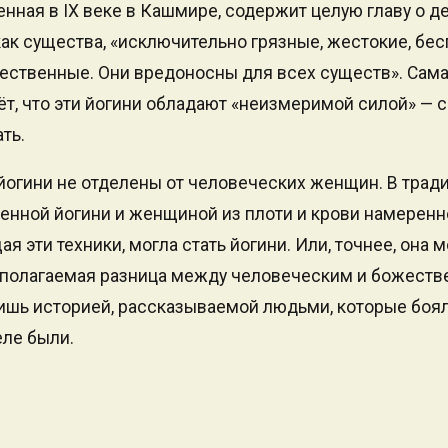
енная в IX веке в Кашмире, содержит целую главу о д
ак существа, «исключительно грязные, жестокие, бе
ственные. Они вредоносны для всех существ». Сама
ёт, что эти йогини обладают «неизмеримой силой» — 
ть.
 йогини не отделены от человеческих женщин. В трад
нной йогини и женщиной из плоти и крови намеренн
 эти техники, могла стать йогини. Или, точнее, она м
едполагаемая разница между человеческим и божест
ишь историей, рассказываемой людьми, которые боял
ле были.