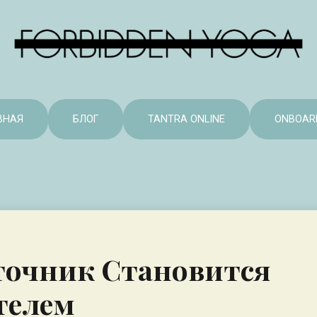
ВНАЯ
БЛОГ
TANTRA ONLINE
ONBOAR
точник Становится
телем