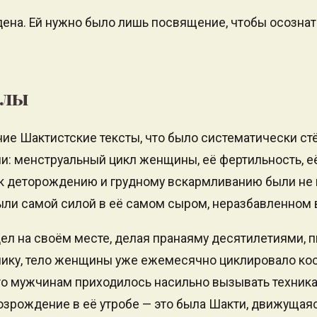
ена. Ей нужно было лишь посвящение, чтобы осознать 
илы
ние Шактистские тексты, что было систематически ст
: менструальный цикл женщины, её фертильность, е
 к деторождению и грудному вскармливанию были не
ыли самой силой в её самом сыром, неразбавленном 
ел на своём месте, делая пранаяму десятилетиями, 
нику, тело женщины уже ежемесячно циклировало ко
что мужчинам приходилось насильно вызывать техника
озрождение в её утробе — это была Шакти, движущая