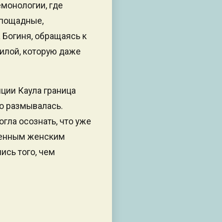
емонологии, где
спощадные,
 Богиня, обращаясь к
силой, которую даже
иции Каула граница
о размывалась.
огла осознать, что уже
венным женским
ись того, чем