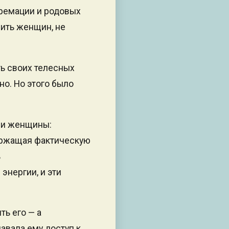
кремации и родовых
ить женщин, не
ь своих телесных
о. Но этого было
сли женщины:
ержащая фактическую
ь
энергии, и эти
ть его — а
авала ему доступ к