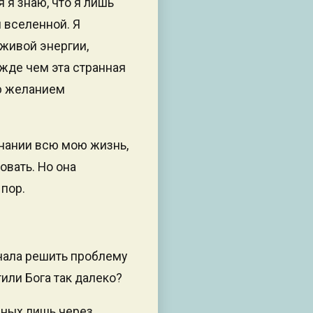
 я знаю, что я лишь
 вселенной. Я
живой энергии,
жде чем эта странная
рю желанием
знании всю мою жизнь,
овать. Но она
 пор.
чала решить проблему
или Бога так далеко?
пных лишь через