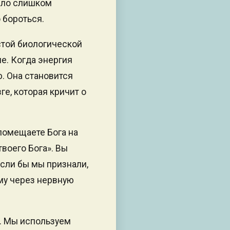
было слишком
 бороться.
стой биологической
е. Когда энергия
ю. Она становится
е, которая кричит о
 помещаете Бога на
твоего Бога». Вы
Если бы мы признали,
му через нервную
ы. Мы используем