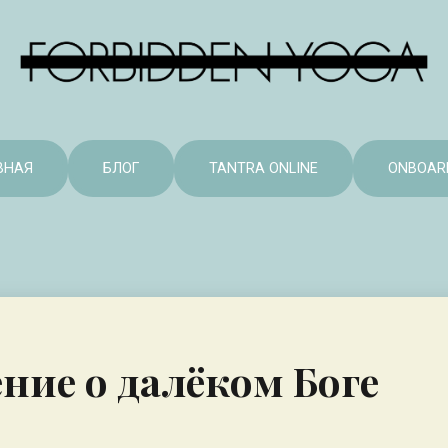
ВНАЯ
БЛОГ
TANTRA ONLINE
ONBOAR
ние о далёком Боге