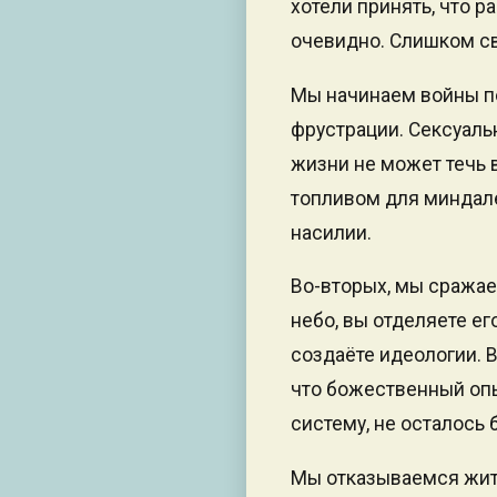
хотели принять, что р
очевидно. Слишком св
Мы начинаем войны по
фрустрации. Сексуаль
жизни не может течь в
топливом для миндале
насилии.
Во-вторых, мы сражае
небо, вы отделяете ег
создаёте идеологии. 
что божественный опы
систему, не осталось 
Мы отказываемся жить