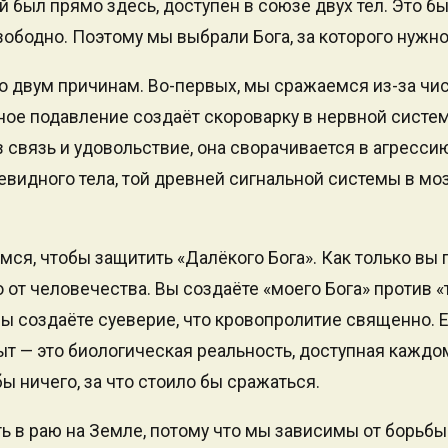
ай был прямо здесь, доступен в союзе двух тел. Это 
ободно. Поэтому мы выбрали Бога, за которого нужно
 двум причинам. Во-первых, мы сражаемся из-за чи
ное подавление создаёт скороварку в нервной систем
 связь и удовольствие, она сворачивается в агресси
видного тела, той древней сигнальной системы в мозг
мся, чтобы защитить «Далёкого Бога». Как только вы
о от человечества. Вы создаёте «моего Бога» против «
Вы создаёте суеверие, что кровопролитие священно. 
т — это биологическая реальность, доступная каждо
бы ничего, за что стоило бы сражаться.
 в раю на Земле, потому что мы зависимы от борьб