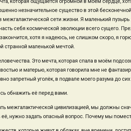
чта, которая ощущается огромной в моём сердце, хотя
ршенно незначительное существо в этой бесконечной
 межгалактической сети жизни. Я маленький пузырь 
 часть себя космической эволюции всего сущего. Пре
закончится, хотя я надеюсь, не слишком скоро, я го
ой странной маленькой мечтой.
еловечества. Это мечта, которая спала в моём подсо
востью и матерью, которая говорила мне не фантазир
вно запретный уголёк, в подвале моего разума до сих
сь обнажить её перед вами.
ать межгалактической цивилизацией, мы должны сна
ь её, нужно задать опасный вопрос. Почему мы помест
жеств, которые живут в облаках, вне времени, досту