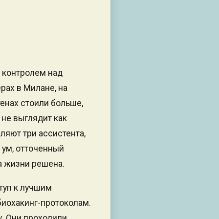
с контролем над
рах в Милане, на
тенах стоили больше,
 не выглядит как
ляют три ассистента,
 ум, отточенный
а жизни решена.
туп к лучшим
иохакинг-протоколам.
. Они проходили