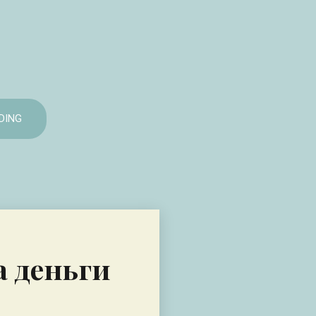
DING
а деньги