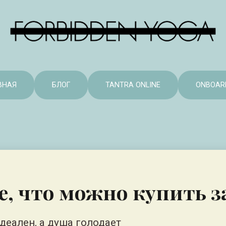
ВНАЯ
БЛОГ
TANTRA ONLINE
ONBOAR
е, что можно купить з
деален, а душа голодает