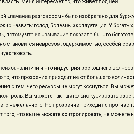
 власть. Меня интересует то, что живёт под ней.
орой «лечение разговором» было изобретено для буржу
но назвать: голод, болезнь, эксплуатация. У богатых
ь, потому что их называние показало бы, что богатств
Оно становится неврозом, одержимостью, особой сов
 чувствовать.
психоаналитики и что индустрия роскошного велнеса
то то, что прозрение приходит не от большего количес
ния с тем, чего ресурсы не могут коснуться. Вы може
контроль. Вы можете так тщательно курировать своё о
чего нежеланного. Но прозрение приходит с противо
 того, что вы не можете контролировать, не можете 