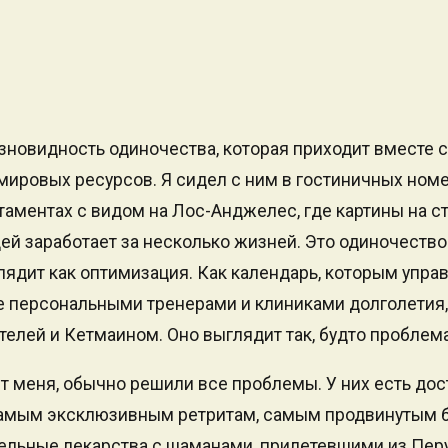
зновидность одиночества, которая приходит вместе 
мировых ресурсов. Я сидел с ним в гостиничных номе
ртаментах с видом на Лос-Анджелес, где картины на с
й заработает за несколько жизней. Это одиночество
лядит как оптимизация. Как календарь, которым управ
 персональными тренерами и клиниками долголетия,
телей и Кетмаином. Оно выглядит так, будто проблем
т меня, обычно решили все проблемы. У них есть дос
 самым эксклюзивным ретритам, самым продвинутым б
ельные лекарства с шаманами, прилетевшими из Перу