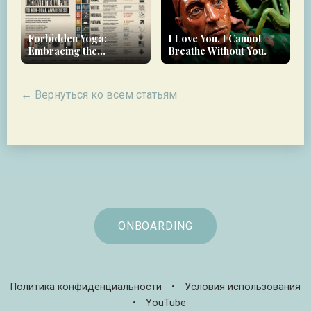
Forbidden Yoga:
I Love You. I Cannot
Embracing the
Breathe Without You.
Unconventional Path to
Non-Dual Awareness
← Вернуться ко всем статьям
ONBOARDING
Политика конфиденциальности
•
Условия использования
•
YouTube