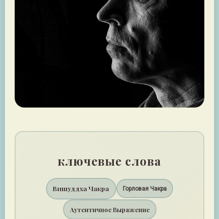
ключевые слова
Вишуддха Чакра
Горловая Чакра
Аутентичное Выражение