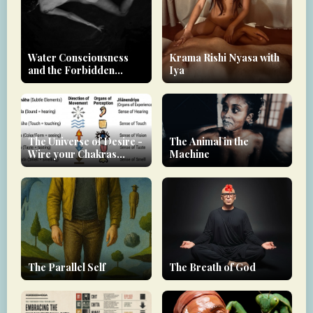
Water Consciousness
Krama Rishi Nyasa with
and the Forbidden
Iya
Realm
The Universe of Desire -
The Animal in the
Wire your Chakras
Machine
downwards!
The Parallel Self
The Breath of God