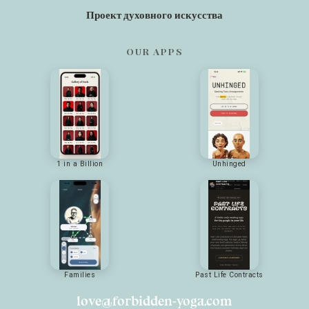
Проект духовного искусства
OUR APPS
1 in a Billion
Unhinged
Families
Past Life Contracts
love@forbidden-yoga.com