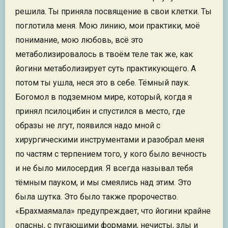
решила. Ты приняла посвящение в свои клетки. Ты
поглотила меня. Мою линию, мои практики, моё
понимание, мою любовь, всё это
метаболизировалось в твоём теле так же, как
йогини метаболизирует суть практикующего. А
потом ты ушла, неся это в себе. Тёмный паук.
Богомол в подземном мире, который, когда я
принял псилоцибин и спустился в место, где
образы не лгут, появился надо мной с
хирургическими инструментами и разобрал меня
по частям с терпением того, у кого было вечность
и не было милосердия. Я всегда называл тебя
тёмным пауком, и мы смеялись над этим. Это
была шутка. Это было также пророчество.
«Брахмаямала» предупреждает, что йогини крайне
опасны, с пугающими формами, нечисты, злы и