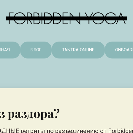
ВНАЯ
БЛОГ
TANTRA ONLINE
ONBOAR
з раздора?
ДНЫЕ ретриты по разъединению от Forbidde