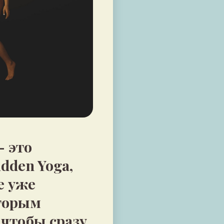
 это
idden Yoga,
е уже
оторым
 чтобы сразу