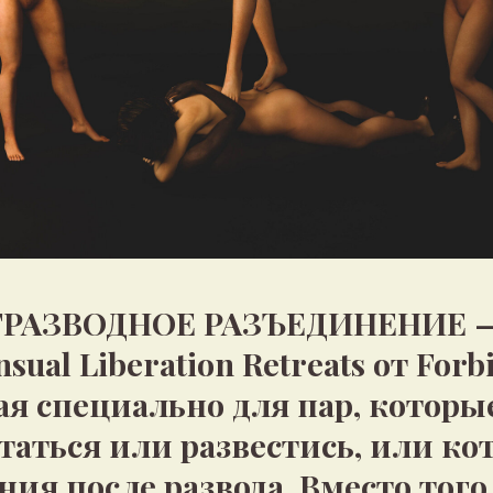
ТРАЗВОДНОЕ РАЗЪЕДИНЕНИЕ —
ual Liberation Retreats от Forb
ая специально для пар, которы
таться или развестись, или к
ия после развода. Вместо того