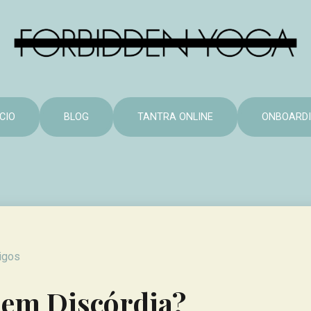
ÍCIO
BLOG
TANTRA ONLINE
ONBOARD
tigos
sem Discórdia?