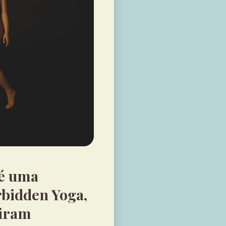
é uma
rbidden Yoga,
diram