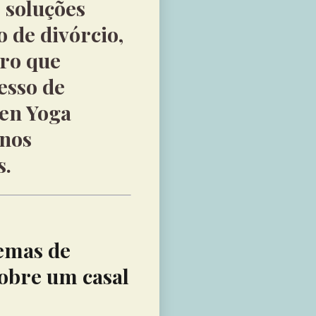
 soluções
 de divórcio,
iro que
esso de
den Yoga
inos
s.
temas de
sobre um casal