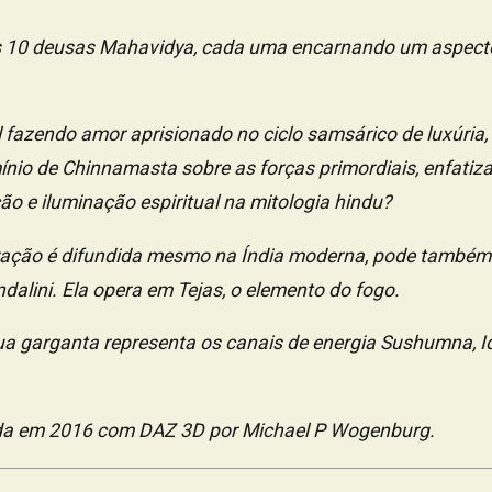
 10 deusas Mahavidya, cada uma encarnando um aspecto 
l fazendo amor aprisionado no ciclo samsárico de luxúria,
nio de Chinnamasta sobre as forças primordiais, enfati
o e iluminação espiritual na mitologia hindu?
ação é difundida mesmo na Índia moderna, pode também 
dalini. Ela opera em Tejas, o elemento do fogo.
ua garganta representa os canais de energia Sushumna, I
iada em 2016 com DAZ 3D por Michael P Wogenburg.