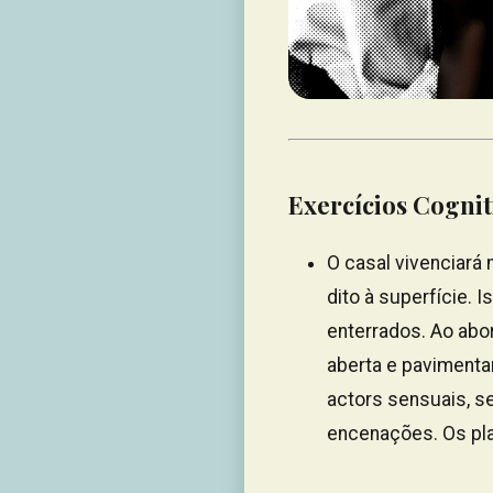
Exercícios Cognit
O casal vivenciará
dito à superfície. 
enterrados. Ao ab
aberta e pavimenta
actors sensuais, se
encenações. Os pl