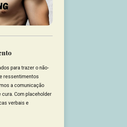
ento
dos para trazer o não-
a e ressentimentos
vemos a comunicação
e cura. Com placeholder
cas verbais e