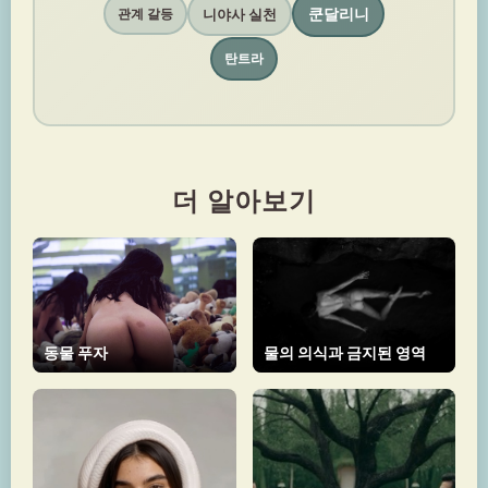
쿤달리니
니야사 실천
관계 갈등
탄트라
더 알아보기
동물 푸자
물의 의식과 금지된 영역