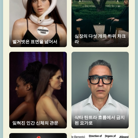
심장의 다섯 개의 하위 차크
벌거벗은 표면을 넘어서
라
샥타 탄트라 흐름에서 금지
잊혀진 인간 신체의 관문
된 요가로