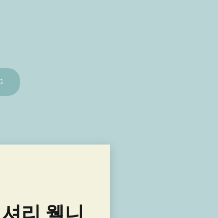
G
럭셔리 웰니