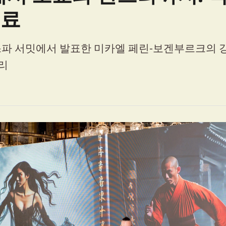
치료
 스파 서밋에서 발표한 미카엘 페린-보겐부르크의 
리