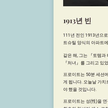
0
seconds
of
1913년 빈
24
minutes,
42
seconds
Volume
111년 전인 1913년
90%
트슈틸 양식의 아파트에
같은 해, 그는 『토템과
『처녀』를 그리고 있었습
프로이트는 50분 세션에
게 됩니다. 오늘날 가치
야 했을 것입니다.
프로이트는 성(性)을 