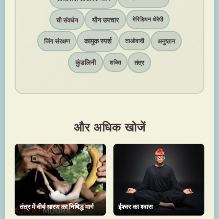
यौन उपचार
ची संवर्धन
मेरिडियन थेरेपी
कामुक स्पर्श
जिंग संरक्षण
अनुष्ठान
ताओवादी
कुंडलिनी
तंत्र
शक्ति
और अधिक खोजें
तंत्र में वीर्य धारण का निषिद्ध मार्ग
ईश्वर का श्वास