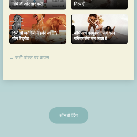
नीचे की ओर तार करें!
नित्याएँ
रियो डी जनेरियो में हर्मन का FY
बोधिसत्व कामुकता: जब काम
योग रिट्रीट
पवित्र सेवा बन जाता है
← सभी पोस्ट पर वापस
ऑनबोर्डिंग