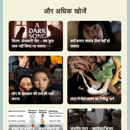
और अधिक खोजें
फिल्म: अंधकारी गीत - सब कुछ
क्यों हमारा समाज ठीक नहीं हो
माफ नहीं किया जा सकता
सकता
योग के अंधकार की लय को याद
करना
तंत्र में वीर्य धारण का निषिद्ध मार्ग
इच्छा का ब्रह्मांड - अपने चक्रों को
भारतीय तंत्र - महाविद्याएँ बनाम