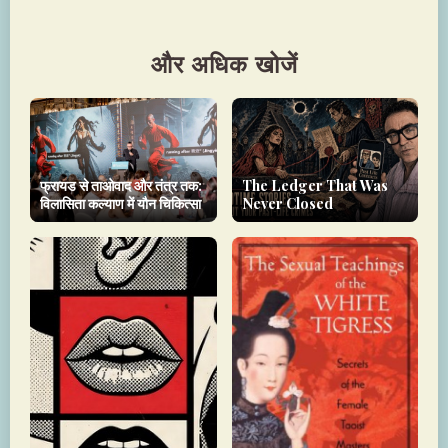
और अधिक खोजें
फ्रायड से ताओवाद और तंत्र तक:
The Ledger That Was
विलासिता कल्याण में यौन चिकित्सा
Never Closed