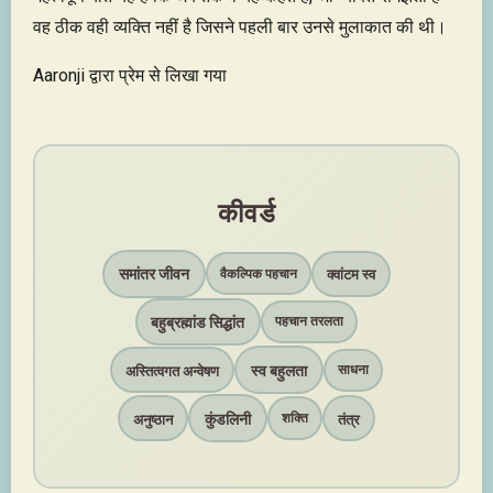
वह ठीक वही व्यक्ति नहीं है जिसने पहली बार उनसे मुलाकात की थी।
Aaronji द्वारा प्रेम से लिखा गया
कीवर्ड
समांतर जीवन
क्वांटम स्व
वैकल्पिक पहचान
बहुब्रह्मांड सिद्धांत
पहचान तरलता
स्व बहुलता
अस्तित्वगत अन्वेषण
साधना
कुंडलिनी
अनुष्ठान
तंत्र
शक्ति