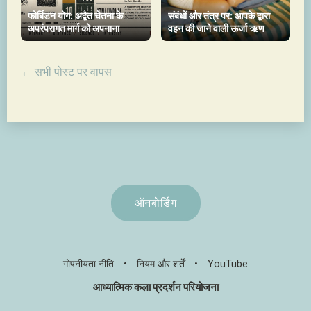
फोर्बिडन योग: अद्वैत चेतना के
संबंधों और तंत्र पर: आपके द्वारा
अपरंपरागत मार्ग को अपनाना
वहन की जाने वाली ऊर्जा ऋण
← सभी पोस्ट पर वापस
ऑनबोर्डिंग
गोपनीयता नीति
•
नियम और शर्तें
•
YouTube
आध्यात्मिक कला प्रदर्शन परियोजना