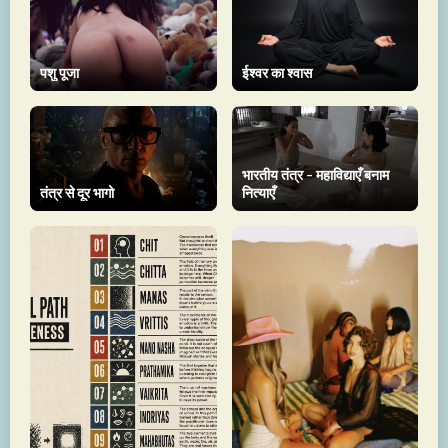
पशु पूजा
ईश्वर का श्वास
भारतीय तंत्र - महाविद्याएँ बनाम
तंत्र से दूर भागो
नित्याएँ