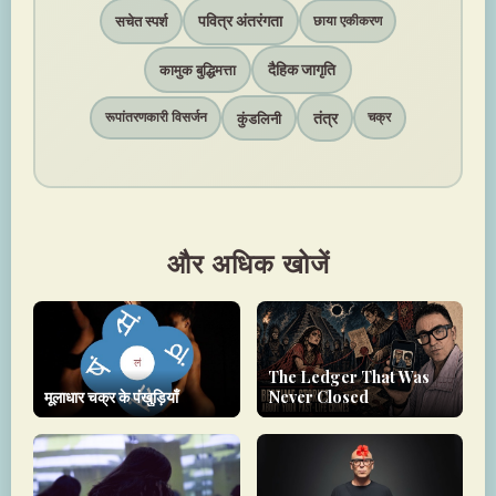
पवित्र अंतरंगता
सचेत स्पर्श
छाया एकीकरण
दैहिक जागृति
कामुक बुद्धिमत्ता
तंत्र
कुंडलिनी
रूपांतरणकारी विसर्जन
चक्र
और अधिक खोजें
The Ledger That Was
मूलाधार चक्र के पंखुड़ियाँ
Never Closed