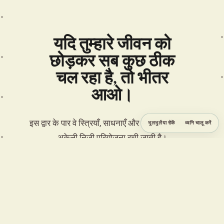
यदि तुम्हारे जीवन को
छोड़कर सब कुछ ठीक
चल रहा है, तो भीतर
आओ।
इस द्वार के पार वे स्त्रियाँ, साधनाएँ और स्थल हैं जिनसे एक
भूलभुलैया रोकें
ध्वनि चालू करें
अकेली निजी परियोजना रची जाती है।
ENTER FORBIDDEN YOGA