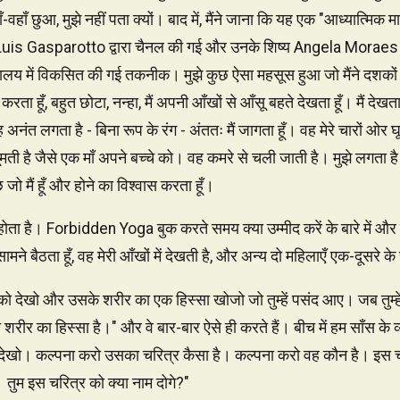
ँ-वहाँ छुआ, मुझे नहीं पता क्यों। बाद में, मैंने जाना कि यह एक "आध्यात्मि
is Gasparotto द्वारा चैनल की गई और उनके शिष्य Angela Moraes द्वार
यालय में विकसित की गई तकनीक। मुझे कुछ ऐसा महसूस हुआ जो मैंने दशकों
करता हूँ, बहुत छोटा, नन्हा, मैं अपनी आँखों से आँसू बहते देखता हूँ। मैं देखता ह
ँ - यह अनंत लगता है - बिना रूप के रंग - अंततः मैं जागता हूँ। वह मेरे चारों ओ
मती है जैसे एक माँ अपने बच्चे को। वह कमरे से चली जाती है। मुझे लगता है 
ो मैं हूँ और होने का विश्वास करता हूँ।
होता है। Forbidden Yoga बुक करते समय क्या उम्मीद करें के बारे में और ज
सामने बैठता हूँ, वह मेरी आँखों में देखती है, और अन्य दो महिलाएँ एक-दूसरे के
्ति को देखो और उसके शरीर का एक हिस्सा खोजो जो तुम्हें पसंद आए। जब तुम्
 शरीर का हिस्सा है।" और वे बार-बार ऐसे ही करते हैं। बीच में हम साँस के व्य
ो देखो। कल्पना करो उसका चरित्र कैसा है। कल्पना करो वह कौन है। इस च
 तुम इस चरित्र को क्या नाम दोगे?"