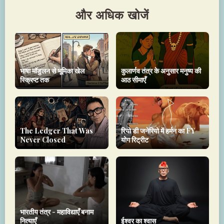
और अधिक खोजें
भाषा मॉडुलन से भूमिका खेल
कुलार्णव तंत्र के अनुसार मनुष्य की
स्क्रिप्ट तक
आठ सीमाएँ
The Ledger That Was
रियो डी जनेरियो में हर्मन का FY
Never Closed
योग रिट्रीट
भारतीय तंत्र - महाविद्याएँ बनाम
नित्याएँ
ईश्वर का श्वास