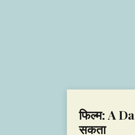
फिल्म: A Da
सकता