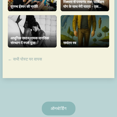
रिक्तता से परमानंद तक: फोर्बिडन
दूरस्थ ईश्वर की भ्रांति
योग के साथ मेरी यात्रा - एक
प्रशंसापत्र
आधुनिक समाज नामक मानसिक
संस्थान में स्पर्श पूजा
समांतर स्व
← सभी पोस्ट पर वापस
ऑनबोर्डिंग