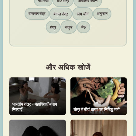
अंधकार ध्यान
बीज मंत्र
महाविद्या
लय योग
बंगाल तंत्र
वामाचार तंत्र
अनुष्ठान
चक्र
तंत्र
मंत्र
और अधिक खोजें
भारतीय तंत्र - महाविद्याएँ बनाम
नित्याएँ
तंत्र में वीर्य धारण का निषिद्ध मार्ग