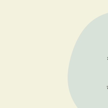
दुनिया की सबसे गलत समझी गई आध्यात्मिक परंपरा — संस्कृत मूल औ