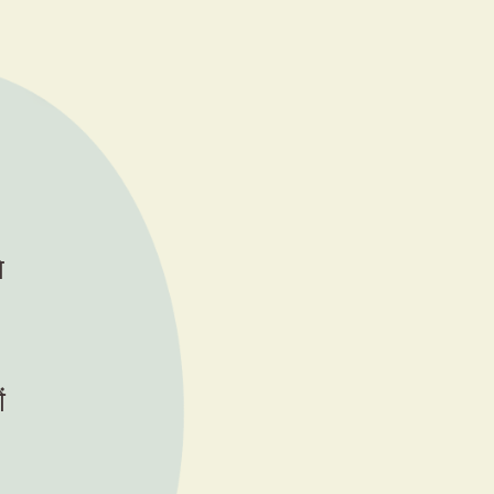
वंशावलियों तक।
े
ं