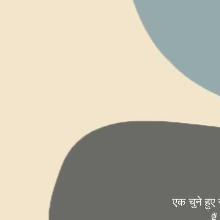
एक चुने हुए
है