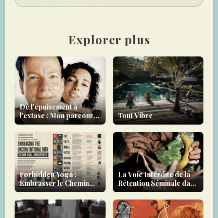
Explorer plus
De l'épuisement à
l'extase : Mon parcours
Tout Vibre
avec le Forbidden Yoga
- un témoignage
Forbidden Yoga :
La Voie Interdite de la
Embrasser le Chemin
Rétention Séminale dans
Non Conventionnel vers
le Tantra
la Conscience Non-
Duelle