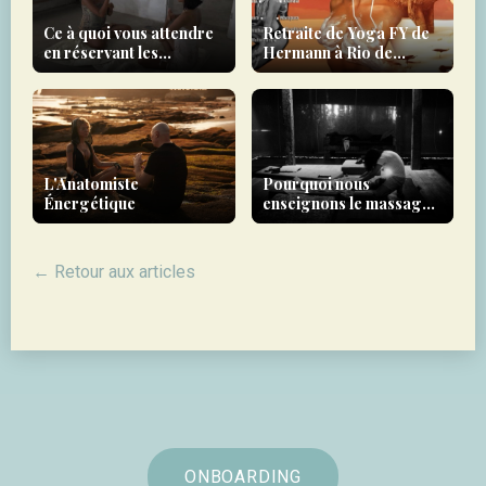
Ce à quoi vous attendre
Retraite de Yoga FY de
en réservant les
Hermann à Rio de
expériences Forbidden
Janeiro
Yoga
L'Anatomiste
Pourquoi nous
Énergétique
enseignons le massage
sensuel chinois
← Retour aux articles
ONBOARDING