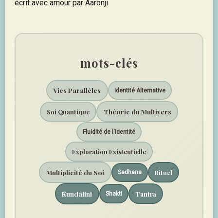
écrit avec amour par Aaronji
mots-clés
Vies Parallèles
Identité Alternative
Théorie du Multivers
Soi Quantique
Fluidité de l'Identité
Exploration Existentielle
Multiplicité du Soi
Rituel
Sadhana
Kundalini
Tantra
Shakti