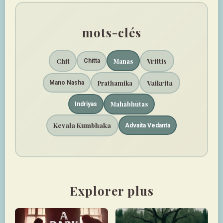
mots-clés
Chit
Vrittis
Manas
Chitta
Vaikrita
Prathamika
Mano Nasha
Mahābhūtas
Indriyas
Kevala Kumbhaka
Advaita Vedanta
Explorer plus