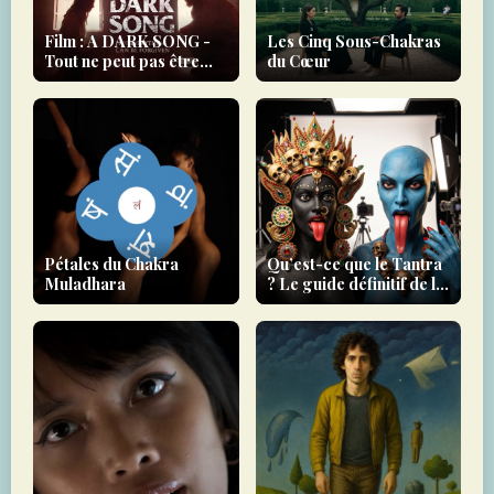
Film : A DARK SONG -
Les Cinq Sous-Chakras
Tout ne peut pas être
du Cœur
pardonné
Pétales du Chakra
Qu’est-ce que le Tantra
Muladhara
? Le guide définitif de la
philosophie, pratique et
histoire tantrique