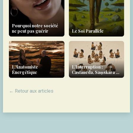
Pourquoi notre société
ne peut pas guérir
Le Soi Parallèle
L'Anatomiste
L’Interruption :
Énergétique
Castaneda, Saṃskāra &
la Yoginī comme agente
de rupture
← Retour aux articles