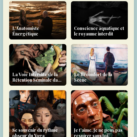
L'Anatomiste
Conscience aquatique et
Énergétique
le royaume interdit
La Voie Interdite de la
Le Réconfort de la
Rétention Séminale dans
Scène
le Tantra
Se souvenir du rythme
Je t'aime. Je ne peux pas
obscur du Yoga
respirer sans toi.