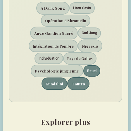
A Dark Song
Liam Gavin
Opération d'Abramelin
Ange Gardien Sacré
Carl Jung
Nigredo
Intégration de l'ombre
Pays de Galles
Individuation
Psychologie jungienne
Rituel
Tantra
Kundalini
Explorer plus