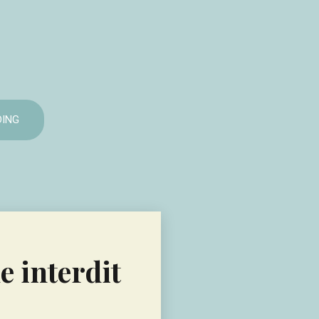
ING
e interdit