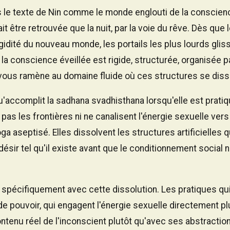
s le texte de Nin comme le monde englouti de la conscien
it être retrouvée que la nuit, par la voie du rêve. Dès que 
 rigidité du nouveau monde, les portails les plus lourds glis
: la conscience éveillée est rigide, structurée, organisée p
vous ramène au domaine fluide où ces structures se diss
'accomplit la sadhana svadhisthana lorsqu'elle est prati
pas les frontières ni ne canalisent l'énergie sexuelle ver
a aseptisé. Elles dissolvent les structures artificielles
désir tel qu'il existe avant que le conditionnement social
e spécifiquement avec cette dissolution. Les pratiques qu
e pouvoir, qui engagent l'énergie sexuelle directement plu
contenu réel de l'inconscient plutôt qu'avec ses abstractio