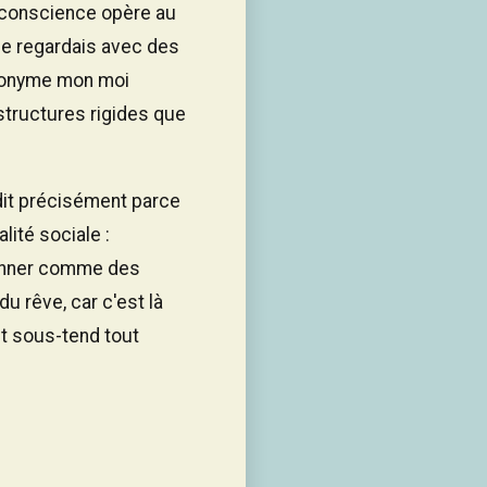
a conscience opère au
 Je regardais avec des
anonyme mon moi
 structures rigides que
rdit précisément parce
lité sociale :
tionner comme des
u rêve, car c'est là
et sous-tend tout