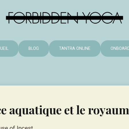
UEIL
BLOG
TANTRA ONLINE
ONBOARD
e aquatique et le royaum
se of Incest