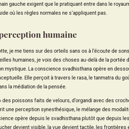
main gauche exigent que le pratiquant entre dans le royaum
luide où les règles normales ne s'appliquent pas.
 perception humaine
otte, je me tiens sur des orteils sans os à l'écoute de sons
reilles humaines, je vois des choses au-delà de la portée
on mystique. La conscience svadhisthana opère en dessou
ptuelle. Elle perçoit à travers le rasa, le tanmatra du go
ns la médiation de la pensée.
« des poissons faits de velours, d'organdi avec des croche
décrit une perception synesthésique, le mélange des modali
cience opère depuis le svadhisthana plutôt que depuis le
cher devient visible, la vue devient tactile, les frontières