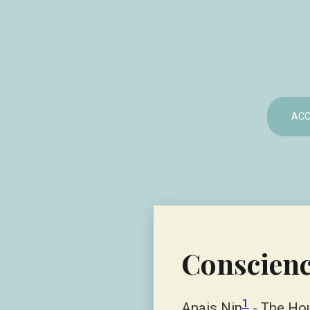
ACC
Conscienc
1
Anais Nin
- The Hou