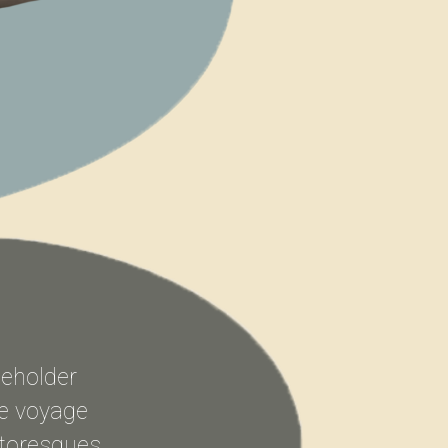
ceholder
e voyage
ittoresques