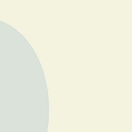
 du Cachemire, la sexualité sacrée et les lignées tantriques viva