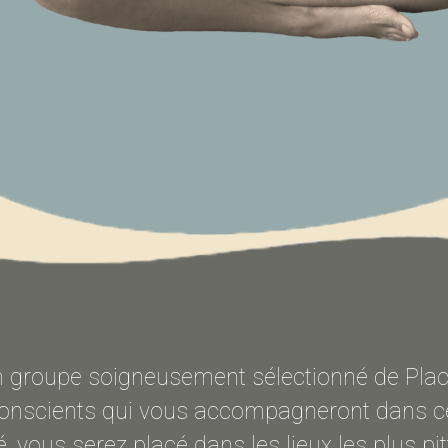
 groupe soigneusement sélectionné de Pla
conscients qui vous accompagneront dans c
té, vous serez placé dans les lieux les plus p