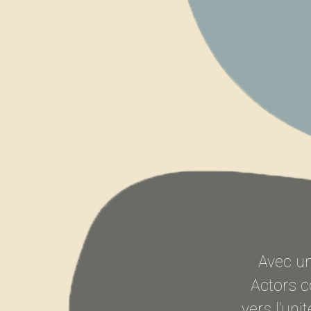
Avec un
Actors 
vers l'uni