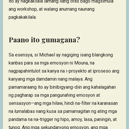
ito ay nagkakilala lamang ilang oras bago magsimula
ang workshop, at walang anumang naunang
pagkakakilala.
Paano ito gumagana?
Sa esensya, si Michael ay nagiging isang blangkong
kanbas para sa mga emosyon ni Mouna, na
nagpapahintulot sa kanya na i-proyekto at iproseso ang
kanyang mga damdamin nang malaya. Ang
pamamaraang ito ay binibigyang-diin ang kahalagahan
ng pagharap sa mga pangunahing emosyon at
sensasyon—ang mga hilaw, hindi na-filter na karanasan
na lumalabas nang kusa sa pamamagitan ng ating mga
pandama na na-trigger ng hipo, amoy, lasa, paningin, at
tunog. Ang mga sekundaryong emosyon, ang mga