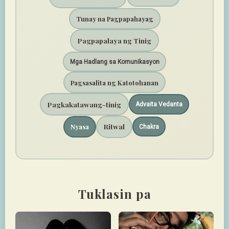
Tunay na Pagpapahayag
Pagpapalaya ng Tinig
Mga Hadlang sa Komunikasyon
Pagsasalita ng Katotohanan
Pagkakatawang-tinig
Advaita Vedanta
Ritwal
Nyasa
Chakra
Tuklasin pa