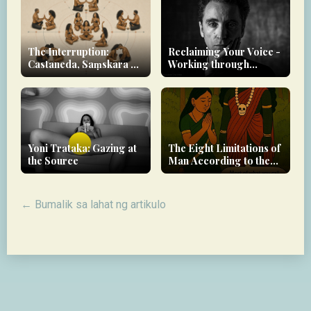
The Interruption:
Reclaiming Your Voice -
Castaneda, Saṃskāra &
Working through
the Yoginī as Rupture-
Trauma
Agent
Yoni Trataka: Gazing at
The Eight Limitations of
the Source
Man According to the
Kularṇava Tantra
← Bumalik sa lahat ng artikulo