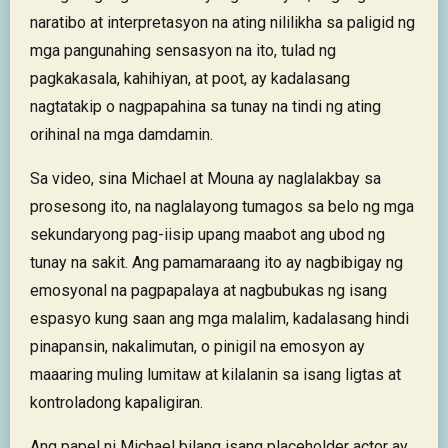
naratibo at interpretasyon na ating nililikha sa paligid ng
mga pangunahing sensasyon na ito, tulad ng
pagkakasala, kahihiyan, at poot, ay kadalasang
nagtatakip o nagpapahina sa tunay na tindi ng ating
orihinal na mga damdamin.
Sa video, sina Michael at Mouna ay naglalakbay sa
prosesong ito, na naglalayong tumagos sa belo ng mga
sekundaryong pag-iisip upang maabot ang ubod ng
tunay na sakit. Ang pamamaraang ito ay nagbibigay ng
emosyonal na pagpapalaya at nagbubukas ng isang
espasyo kung saan ang mga malalim, kadalasang hindi
pinapansin, nakalimutan, o pinigil na emosyon ay
maaaring muling lumitaw at kilalanin sa isang ligtas at
kontroladong kapaligiran.
Ang papel ni Michael bilang isang placeholder actor ay