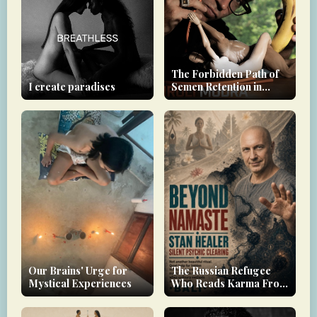
The Forbidden Path of
I create paradises
Semen Retention in
Tantra
Our Brains' Urge for
The Russian Refugee
Mystical Experiences
Who Reads Karma From
a Photograph