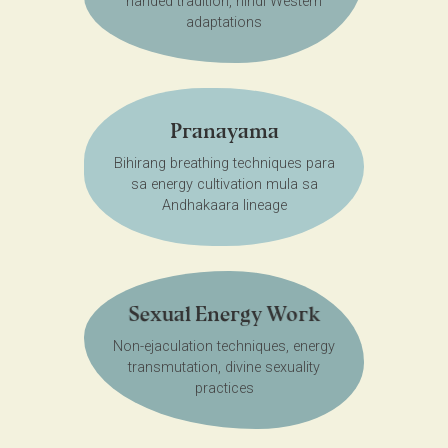
handed tradition, hindi Western
adaptations
Pranayama
Bihirang breathing techniques para
sa energy cultivation mula sa
Andhakaara lineage
Sexual Energy Work
Non-ejaculation techniques, energy
transmutation, divine sexuality
practices