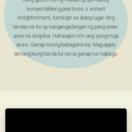
Kung gusto mo ng madaling spirituality,
komportableng practices, o instant
enlightenment, tumingin sa ibang lugar. Ang
landas na ito ay nangangailangan ng pang-araw-
araw na disiplina. Haharapin nito ang iyong mga
anino. Ganap nitong babaguhin ka. Mag-apply
lamang kung handa ka na na ganap na mabago.