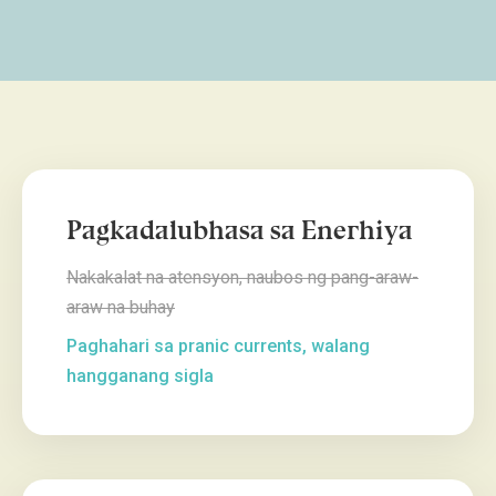
Pagkadalubhasa sa Enerhiya
Nakakalat na atensyon, naubos ng pang-araw-
araw na buhay
Paghahari sa pranic currents, walang
hangganang sigla