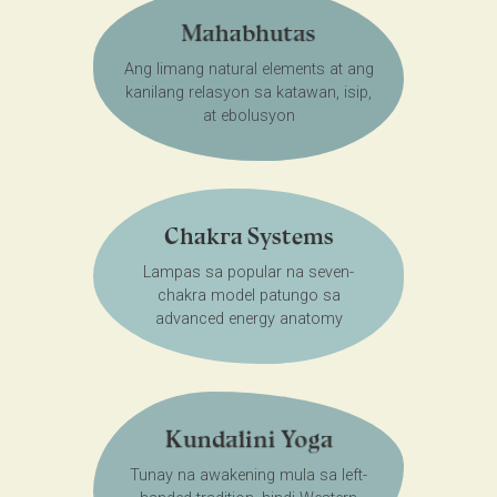
Mahabhutas
Ang limang natural elements at ang
kanilang relasyon sa katawan, isip,
at ebolusyon
Chakra Systems
Lampas sa popular na seven-
chakra model patungo sa
advanced energy anatomy
Kundalini Yoga
Tunay na awakening mula sa left-