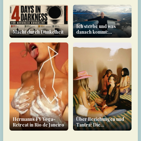
Ich sterbe und was
Macht durch Dunkelheit
danach kommt:
Bewusstsein im See der
Stille
Hermanns FY Yoga-
Über Beziehungen und
Retreat in Rio de Janeiro
Tantra: Die
energetische Schuld, die
du trägst