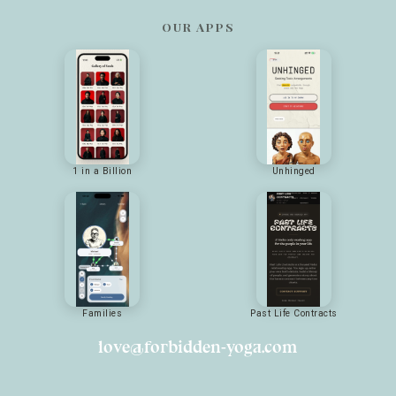
OUR APPS
1 in a Billion
Unhinged
Families
Past Life Contracts
love@forbidden-yoga.com