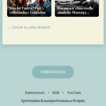
Was ist Tantra? Der
Warum wir chinesische
vollständige Leitfaden
sinnliche Massage
unterrichten
← Zurück zu allen Artikeln
ONBOARDING
Datenschutz
•
AGB
•
YouTube
Spirituelles Kunstperformance-Projekt