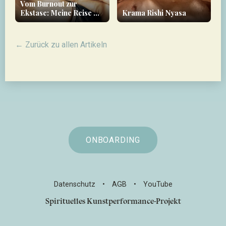
Vom Burnout zur
Ekstase: Meine Reise mit
Krama Rishi Nyasa
Forbidden Yoga - Ein
Erfahrungsbericht
← Zurück zu allen Artikeln
ONBOARDING
Datenschutz
•
AGB
•
YouTube
Spirituelles Kunstperformance-Projekt