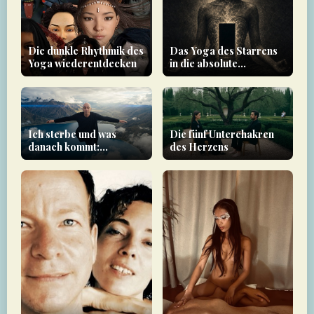
Die dunkle Rhythmik des
Das Yoga des Starrens
Yoga wiederentdecken
in die absolute
Dunkelheit
Ich sterbe und was
Die fünf Unterchakren
danach kommt:
des Herzens
Bewusstsein im See der
Stille