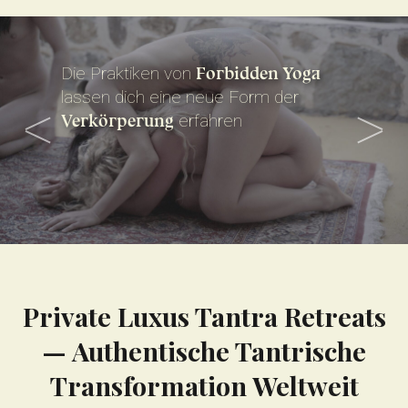
Die Praktiken von
Forbidden Yoga
lassen dich eine neue Form der
heiligen Praktiken
Verkörperung
erfahren
Forbidden Yoga
Expansion
Spielplatz
Ekstase
Private Luxus Tantra Retreats
— Authentische Tantrische
Transformation Weltweit