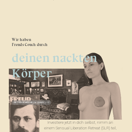
Wir haben
Freuds Couch durch
deinen nackten
Körper
ersetzt
WETTER IN WIEN HEUTE:
CLOUDY
|
--
°C
Investiere jetzt in dich selbst, nimm an
einem Sensual Liberation Retreat (SLR) teil,