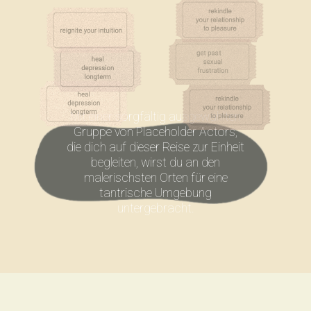
Mit einer sorgfältig ausgewählten
Gruppe von Placeholder Actors,
die dich auf dieser Reise zur Einheit
begleiten, wirst du an den
malerischsten Orten für eine
tantrische Umgebung
untergebracht.