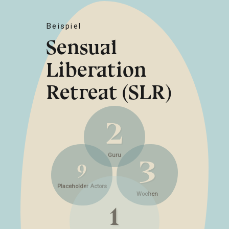
seconds
Beispiel
Sensual
Liberation
Retreat (SLR)
1
10
3
Guru
1
Wochen
Placeholder Actors