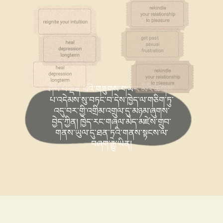
ཤེས་པ་ལྡན་པའི་གཟུགས་གཡར་མིའི་ཚོགས་
པ་འདེམས་སུ་བཏང་བ་དེས་ཁྱེད་ལ་གཅིག་ཏུ་
འདུ་བར་གྱི་འགྲིམ་འགྲུལ་དུ་མཉམ་ཞུགས་
བྱེད་ཀྱིན། ཁྱེད་རང་གཞལ་མེད་མཛེས་གྲུབ་
གནས་ཡུལ་དུ་ཐན་ཏྲའི་གནས་སྟངས་ལ་
བཞག་རྒྱུ་ཡིན།