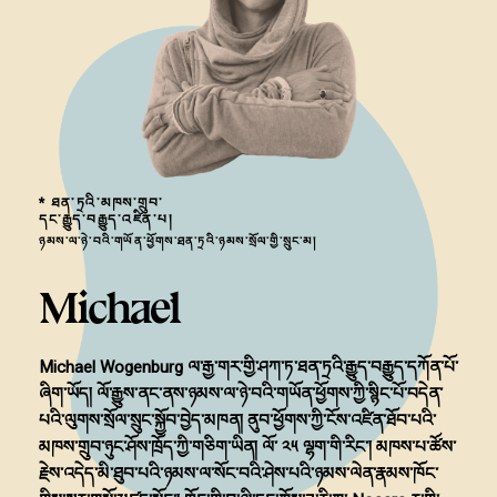
* ཐན་ཏྲའི་མཁས་གྲུབ་
དང་རྒྱུད་བརྒྱུད་འཛིན་པ།
ཉམས་ལ་ཉེ་བའི་གཡོན་ཕྱོགས་ཐན་ཏྲའི་ཉམས་སྲོལ་གྱི་སྲུང་མ།
Michael
Michael Wogenburg ལ་རྒྱ་གར་གྱི་ཤཀ་ཏ་ཐན་ཏྲའི་རྒྱུད་བརྒྱུད་དཀོན་པོ་
ཞིག་ཡོད། ལོ་རྒྱུས་ནང་ནས་ཉམས་ལ་ཉེ་བའི་གཡོན་ཕྱོགས་ཀྱི་སྙིང་པོ་བདེན་
པའི་ལུགས་སྲོལ་སྲུང་སྐྱོབ་བྱེད་མཁན། ནུབ་ཕྱོགས་ཀྱི་ངོས་འཛིན་ཐོབ་པའི་
མཁས་གྲུབ་ཉུང་ཤོས་ཁྲོད་ཀྱི་གཅིག་ཡིན། ལོ་ ༢༥ ལྷག་གི་རིང་། མཁས་པ་ཚོས་
རྗེས་འདེད་མི་ཐུབ་པའི་ཉམས་ལ་སོང་བའི་ཤེས་པའི་ཉམས་ལེན་རྣམས་ཁོང་