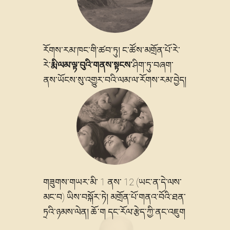
རོགས་རམ་ཁང་གི་ཚབ་ཏུ། ང་ཚོས་མགྲོན་པོ་རེ་
རྨི་ལམ་ལྟ་བུའི་གནས་སྟངས་
རེ་
ཤིག་ཏུ་བཞག་
ནས་ཡོངས་སུ་འགྱུར་བའི་ལམ་ལ་རོགས་རམ་བྱེད།
གཟུགས་གཡར་མི་ 1 ནས་ 12 (ཡང་ན་དེ་ལས་
མང་བ) ཡིས་བསྐོར་ཏེ། མགྲོན་པོ་གནའ་བོའི་ཐན་
ཏྲའི་ཉམས་ལེན། ཆོ་ག དང་རོལ་རྩེད་ཀྱི་ནང་འཇུག