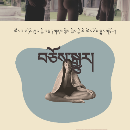
ཚོར་བ་གཏོང་རྒྱལ་གྱི་བསྡད་གནས་ཀྱིས་ཁྱེད་ཀྱི་མི་ཚེ་བཅོས་སྒྱུར་གཏོང་།
བཅོས་སྒྱུར།