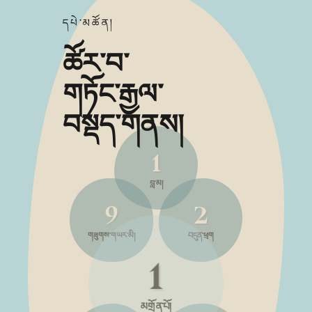
དཔེ་མཚོན།
ཚོར་བ་
གཏོང་རྒྱལ་
བསྡད་གནས།
2
10
3
བླ་མ།
1
གཟུགས་གཡར་མི།
བདུན་ཕྲག