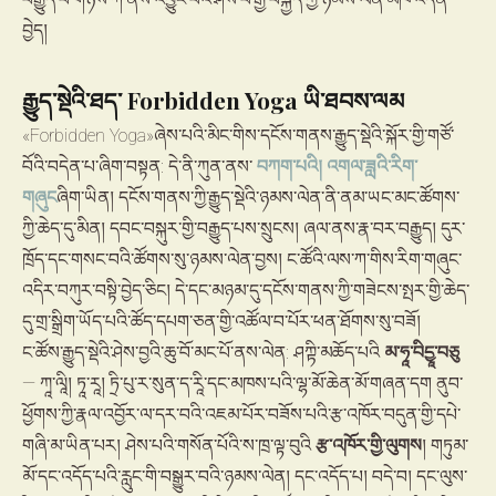
བྱེད།
རྒྱུད་སྡེའི་ཐད་ Forbidden Yoga ཡི་ཐབས་ལམ
«Forbidden Yoga»ཞེས་པའི་མིང་གིས་དངོས་གནས་རྒྱུད་སྡེའི་སྐོར་གྱི་གཙོ་
བོའི་བདེན་པ་ཞིག་བསྟན: དེ་ནི་ཀུན་ནས་
བཀག་པའི། འགལ་ཟླའི་རིག་
གཞུང
ཞིག་ཡིན། དངོས་གནས་ཀྱི་རྒྱུད་སྡེའི་ཉམས་ལེན་ནི་ནམ་ཡང་མང་ཚོགས་
ཀྱི་ཆེད་དུ་མིན། དབང་བསྐུར་གྱི་བརྒྱུད་པས་སྲུངས། ཞལ་ནས་རྣ་བར་བརྒྱུད། དུར་
ཁྲོད་དང་གསང་བའི་ཚོགས་སུ་ཉམས་ལེན་བྱས། ང་ཚོའི་ལས་ཀ་གིས་རིག་གཞུང་
འདིར་བཀུར་བསྟི་བྱེད་ཅིང། དེ་དང་མཉམ་དུ་དངོས་གནས་ཀྱི་གཟེངས་སྤར་གྱི་ཆེད་
དུ་གྲ་སྒྲིག་ཡོད་པའི་ཚོད་དཔག་ཅན་གྱི་འཚོལ་བ་པོར་ཕན་ཐོགས་སུ་བཟོ།
ང་ཚོས་རྒྱུད་སྡེའི་ཤེས་བྱའི་ཆུ་བོ་མང་པོ་ནས་ལེན: ཤཀྟི་མཆོད་པའི
མ་ཧཱ་བིདྱཱ་བཅུ
— ཀཱ་ལཱི། ཏཱ་རཱ། ཏྲི་པུ་ར་སུན་ད་རཱི་དང་མཁས་པའི་ལྷ་མོ་ཆེན་མོ་གཞན་དག ནུབ་
ཕྱོགས་ཀྱི་རྣལ་འབྱོར་ལ་དར་བའི་འཇམ་པོར་བཟོས་པའི་རྩ་འཁོར་བདུན་གྱི་དཔེ་
གཞི་མ་ཡིན་པར། ཤེས་པའི་གསོན་པོའི་ས་ཁྲ་ལྟ་བུའི
རྩ་འཁོར་གྱི་ལུགས
། གཏུམ་
མོ་དང་འདོད་པའི་རླུང་གི་བསྒྱུར་བའི་ཉམས་ལེན། དང་འདོད་པ། བདེ་བ། དང་ལུས་