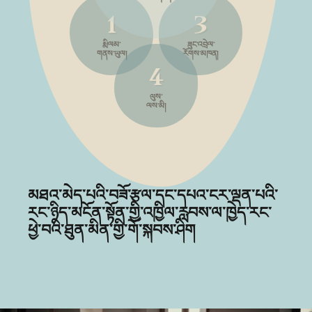
2
1
མགྲོན་པོ།
1
ཟུང་འབྲེལ་
རྨི་ལམ་
རོགས་མཁན།
གནས་ཡུལ།
ལུས་
ལས་མི།
མཐའ་མེད་པའི་བཟོ་རྩལ་དང་དཔའ་ངར་ལྡན་པའི་
རང་ཉིད་མངོན་སྟོན་གྱི་འཁྱིལ་རླབས་ལ་ཁྱེད་རང་
ཕྱེ་བའི་ཐུན་མིན་གྱི་གོ་སྐབས་ཤིག