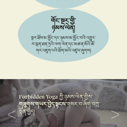
གོང་སྔར་གྱི་
ཉམས་ལེན།
སྔར་ཐོས་མ་མྱོང་དང་ཉམས་མ་མྱོང་བའི་འགྱུར་
བ་ལྡན་ཐན་ཏྲའི་ལག་ལེན་དང་མཚན་མོའི་ཆོ་
གར་འཇུག་པའི་ཐོག་མའི་འཛུལ་ཞུགས།
Forbidden Yoga
ཀྱི་ཉམས་ལེན་གྱིས་
གཟུགས་གཡར་བྱེད་སྟངས་
གསར་བ་ཞིག་བཀྲ་
གཙུག་ལག་གི་ཉམས་ལེན་
སྟོན་བྱེད།
Forbidden Yoga
རྒྱ་སྐྱེད་
མྱང་འདས་