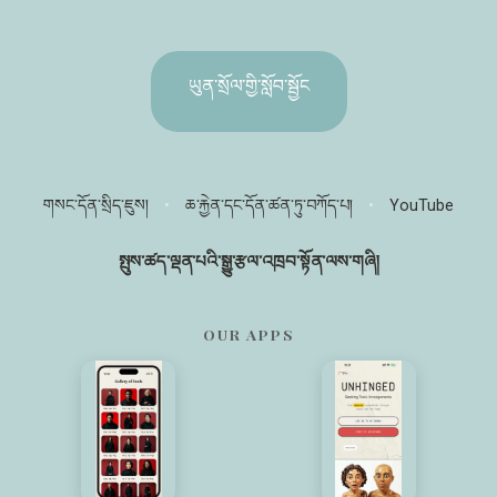
ཡུན་སྲོལ་གྱི་སློབ་སྦྱོང
གསང་དོན་སྲིད་ཇུས།
•
ཆ་རྐྱེན་དང་དོན་ཚན་ཏུ་བཀོད་པ།
•
YouTube
སྤུས་ཚད་ལྡན་པའི་སྒྱུ་རྩལ་འཁྲབ་སྟོན་ལས་གཞི།
OUR APPS