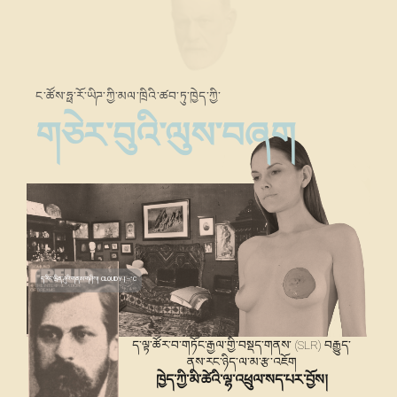
ང་ཚོས་ཧྥ་རོ་ཡིཌ་ཀྱི་མལ་ཁྲིའི་ཚབ་ཏུ་ཁྱེད་ཀྱི་
གཅེར་བུའི་ལུས་བཞག
ད་རིང་ཝིན་ཤུའི་གནམ་གཤིས།
CLOUDY
|
--
°C
ད་ལྟ་ཚོར་བ་གཏོང་རྒྱལ་གྱི་བསྡད་གནས་ (SLR) བརྒྱུད་
ནས་རང་ཉིད་ལ་མ་རྩ་འཇོག
ཁྱེད་ཀྱི་མི་ཚེའི་ལྷ་འཕྲུལ་སད་པར་བྱོས།