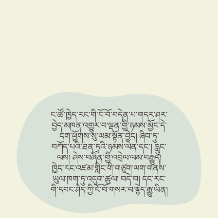
སློབ་ཁྲིད
འཛམ་གླིང་ནང་གོ་ནོར་ཆེ་ཤོས་ཀྱི་ནང་སེམས་ཀྱི་སྲོལ་རྒྱུན — སཾསྐྲྀཏའི་རྩ་བ་དང་
ང་ཚོ་ཁྱེད་རང་གི་ངོ་བོ་བདེན་པ་གདར་ཤར་
བྱེད་མཁན་འགྱུར་བ་ལྡན་གྱི་ཉམས་མྱོང་དེ་
དག་ཕྱོགས་སུ་ལམ་སྟོན་བྱེད། ཞིབ་ཏུ་
བཀོད་པའི་ཐན་ཏྲའི་ཉམས་ལེན་དང་། རླུང་
ལས། ཤེས་བཞིན་གྱི་འབྲེལ་ལམ་བརྒྱུད།
ཁྱེད་རང་འཛམ་གླིང་གི་གཙུག་ལག་གནས་
ཡུལ་ཁག་ཏུ་འདུག་ཚུལ། བདེ་བ། དང་རང་
གི་དབང་ཤེད་ཀྱི་ངོ་བོ་གསར་བ་རྙེད་རྒྱུ་ཡིན།