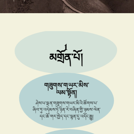
1
མགྲོན་པོ།
གཟུགས་གཡར་མིས་
ལམ་སྟོན།
ཤེས་པ་ལྡན་གཟུགས་གཡར་མིའི་ཚོགས་པ་
ཞིབ་ཏུ་འདེམས་ཏེ་ཉིན་རེ་བཞིན་གྱི་ཉམས་ལེན་
དང་ཆོ་གར་ཁྱེད་དང་ལྷན་དུ་འདོང་རྒྱུ།