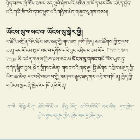
ཉིད་བཅས་ཀྱི་ཆོས་ཐམས་ཅད་ལྷའི་ཤེས་པའི་མཚོན་ཆ་ཡིན་པར་ངོས་འཛིན་བྱེད་
པའི་ཀ་ཤི་མི་རའི་དབང་ཕྱུག་པའི་གཉིས་མེད་གཞུང་ལུགས་བཅས།
ཡོངས་སུ་གསང་བ། ཡོངས་སུ་སྒེར་གྱི།
ང་ཚོའི་མགྲོན་པོར་ནོར་མང་ཅན་གྱི་གང་ཟག །འགོ་ཁྲིད། མང་ཚོགས་ཀྱི་གྲགས་
ཅན། དང་ཡོངས་སུ་གསང་བ་དགོས་པའི་ཟུང་འབྲེལ་བཅས་ཡོད། Forbidden
Yoga ཡི་དབེན་གནས་ཀྱི་ཆ་ཤས་ཚང་མ
ཡོངས་སུ་གསང་བ
ཡི་ཁོར་ཡུག་ཏུ་
བཀོད་སྒྲིག་བྱས: སྒེར་གྱི་ཁང་ཆེན། གསང་བའི་གན་རྒྱ། སྤྱི་ཚོགས་འབྲེལ་མཐུད་ཀྱི་
ཡིག་ཆ་མེད། དང་བདེ་འཇགས་ཀྱི་ལམ་ཁ་བརྒྱུད་ཐད་ཀར་འབྲེལ་བ་ཁོ་ན། ཁྱེད་ཀྱི་
གཟེངས་སྤར་ནི་ཁྱེད་རང་ཁོ་ནའི་ཡིན།
བ་ལི · ཀོ་སྟ་རི་ཀ · མོང་གོ་ལི་ཡ · ནིའུ་ཡོག · སའོ་པའོ་ལོ · བར་ལིན · དང་ཁྱེད་
ཀྱི་འགྲུལ་བཞུད་ཀྱིས་ཁྱེད་གང་དུ་ཁྲིད་ཀྱང