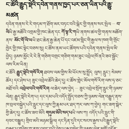
ང་ཚོའི་རྒྱུད་སྡེའི་དབེན་གནས་ཁྱད་པར་ཅན་ཡིན་པའི་རྒྱུ་
མཚན
དབེན་གནས་རེ་རེ་གདམ་ཀ་ཐོག་མར་བཏང་བའི་སྒེར་གྱི་གནས་སར་སྤེལ —
བ་
ལི
ཡི་རྒྱ་མཚོའི་འགྲམ་གྱི་ཁང་ཆེན་དང
ཀོ་སྟ་རི་ཀ
ཡི་ནགས་ཚལ་གྱི་གནས་མཆོག་
ནས་
མོང་གོ་ལི་ཡ
ཡི་ཐང་ཆེན་རྒྱ་ཆེན་པོ་དང་འཛམ་གླིང་གི་རྒྱལ་ས་ཁག་གི་གྲོང་
ཁྱེར་གྱི་ཁང་སྟེང་བཅས་སུ། ང་ཚོས་ནམ་ཡང་ཚོགས་པའི་དབེན་གནས་སྤེལ་མི་
བྱེད། ཉམས་མྱོང་རེ་རེ་ནི་གཅིག་བགྲང་གཅིག་གམ་ཟུང་འབྲེལ་ཁོ་ནའི་ཟབ་སྦྱོང་
ལས་རིམ་ཡིན།
ང་ཚོའི
རྒྱུད་སྡེའི་གསོ་རིག
ཐབས་ལམ་གྱིས་མི་ཡོངས་སུ་སྤྲོད: ལུས། རླུང་། སེམས་
ཚོར། དང་ཤེས་པ། ཟུང་འབྲེལ་ཚོའི་ཆེད་དུ། ང་ཚོས་གླེང་མོལ་གསོ་རིག་ལས་ཧ་ཅང་
མཐོ་བའི
འབྲེལ་བའི་གསོ་རིག
ལ་ཆེད་ལས་བྱེད — ཟུང་འབྲེལ་སྲོག་རླུང་གི་ཉམས་
ལེན། རྒྱུད་སྡེའི་རེག་པ། དང་དམ་པའི་འདོད་སྤྱོད་བཅས་ཀྱི་ཉམས་ལེན་བརྒྱུད་ནས་
ཁ་བྲལ་བསྐྱེད་པའི་རླུང་དང་ལུས་ཀྱི་རྣམ་པར་ཐད་ཀར་ལས་ཀ་བྱེད། གང་ཟག་སྒེར་
གྱི་ཆེད་དུ། ང་ཚོས་ཟབ་མོའི
གཏུམ་མོའི་སད་པ
ཡི་ལས་ཀ། འདོད་པའི་རླུང་གི་
དབང་བསྒྱུར། གྲིབ་མའི་མཉམ་སྒྲིལ། དང་ཧིན་དུའི་དང་སངས་རྒྱས་པའི་རྒྱུད་སྡེའི་
བརྒྱུད་པ་གཉིས་ཀ་ནས་འབྱུང་བའི་ཤེས་པ་རྒྱ་བསྐྱེད་ཀྱི་ཉམས་ལེན་མཁོ་འདོན་