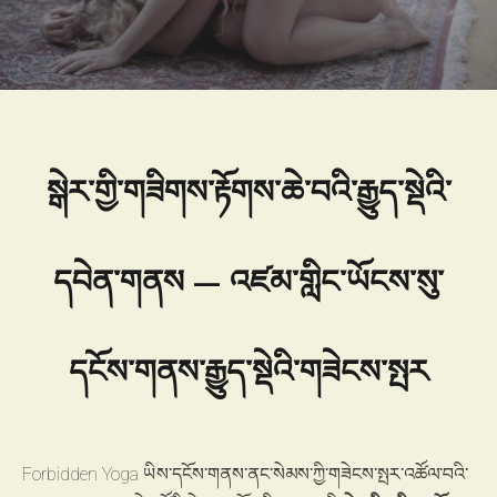
རྩེད་ར་
སྒེར་གྱི་གཟིགས་རྟོགས་ཆེ་བའི་རྒྱུད་སྡེའི་
དབེན་གནས — འཛམ་གླིང་ཡོངས་སུ་
དངོས་གནས་རྒྱུད་སྡེའི་གཟེངས་སྤར
Forbidden Yoga ཡིས་དངོས་གནས་ནང་སེམས་ཀྱི་གཟེངས་སྤར་འཚོལ་བའི་