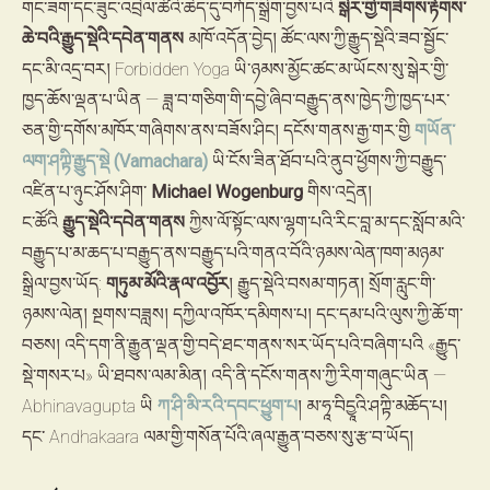
གང་ཟག་དང་ཟུང་འབྲེལ་ཚོའི་ཆེད་དུ་བཀོད་སྒྲིག་བྱས་པའི
སྒེར་གྱི་གཟིགས་རྟོགས་
ཆེ་བའི་རྒྱུད་སྡེའི་དབེན་གནས
མཁོ་འདོན་བྱེད། ཚོང་ལས་ཀྱི་རྒྱུད་སྡེའི་ཟབ་སྦྱོང་
དང་མི་འདྲ་བར། Forbidden Yoga ཡི་ཉམས་མྱོང་ཚང་མ་ཡོངས་སུ་སྒེར་གྱི་
ཁྱད་ཆོས་ལྡན་པ་ཡིན — ཟླ་བ་གཅིག་གི་དབྱེ་ཞིབ་བརྒྱུད་ནས་ཁྱེད་ཀྱི་ཁྱད་པར་
ཅན་གྱི་དགོས་མཁོར་གཞིགས་ནས་བཟོས་ཤིང། དངོས་གནས་རྒྱ་གར་གྱི
གཡོན་
ལག་ཤཀྟི་རྒྱུད་སྡེ (Vamachara)
ཡི་ངོས་ཟིན་ཐོབ་པའི་ནུབ་ཕྱོགས་ཀྱི་བརྒྱུད་
འཛིན་པ་ཉུང་ཤོས་ཤིག་
Michael Wogenburg
གིས་འདྲེན།
ང་ཚོའི
རྒྱུད་སྡེའི་དབེན་གནས
ཀྱིས་ལོ་སྟོང་ལས་ལྷག་པའི་རིང་བླ་མ་དང་སློབ་མའི་
བརྒྱུད་པ་མ་ཆད་པ་བརྒྱུད་ནས་བརྒྱུད་པའི་གནའ་བོའི་ཉམས་ལེན་ཁག་མཉམ་
སྒྲིལ་བྱས་ཡོད:
གཏུམ་མོའི་རྣལ་འབྱོར
། རྒྱུད་སྡེའི་བསམ་གཏན། སྲོག་རླུང་གི་
ཉམས་ལེན། སྔགས་བཟླས། དཀྱིལ་འཁོར་དམིགས་པ། དང་དམ་པའི་ལུས་ཀྱི་ཆོ་ག་
བཅས། འདི་དག་ནི་རྒྱུན་ལྡན་གྱི་བདེ་ཐང་གནས་སར་ཡོད་པའི་བཞིག་པའི «རྒྱུད་
སྡེ་གསར་པ» ཡི་ཐབས་ལམ་མིན། འདི་ནི་དངོས་གནས་ཀྱི་རིག་གཞུང་ཡིན —
Abhinavagupta ཡི
ཀ་ཤི་མི་རའི་དབང་ཕྱུག་པ
། མ་ཧཱ་བིདྱཱའི་ཤཀྟི་མཆོད་པ།
དང་ Andhakaara ལམ་གྱི་གསོན་པོའི་ཞལ་རྒྱུན་བཅས་སུ་རྩ་བ་ཡོད།