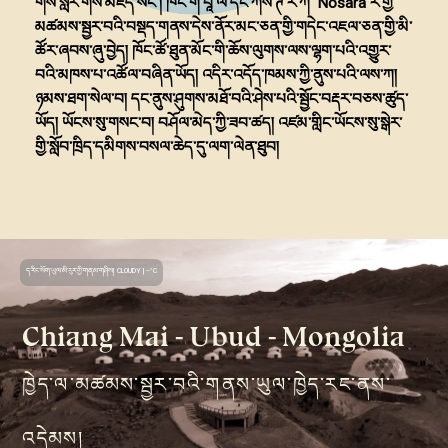
གིས་སླར་གསོ་མཛད་སོང་། ཁོང་གི་བཱ་ལི་དང་ཀོས་ཊ་རི་ཀ་ Nosara ར་གྱི་
མཚམས་སྦྱར་བའི་བསྡད་གནས་དེས་ནོར་མང་ཅན་གྱི་གདེང་འཇལ་ཅན་གྱི་མི་
ཚོར་ཞབས་ཞུ་བྱེད། ཁོང་ཚོ་ཐུན་མོང་གི་ཆོས་ལུགས་ལས་ལྷག་པའི་འགྱུར་
བའི་མཁས་པ་འཚོལ་བཞིན་ཡོད། འདིར་འདོད་ཁམས་ཀྱི་ནུས་པའི་ལས་ཀ།
ཉམས་ཐག་སེལ་བ། དང་ནུས་ཤུགས་མཐོ་བའི་ཤེས་པའི་སྦྱོང་བརྡར་བཅས་ཚུད་
ཡོད། ཡོངས་སུ་གསང་བ། བཤོལ་མེད་ཀྱི་ཟབ་ཚད། འཛམ་གླིང་ཡོངས་སུ་སྒེར་
གྱི་སློབ་ཁྲིད་དམིགས་བསལ་ཆེད་དུ་ལག་ལེན་ཐུབ།
ད་རིང་སོག་ཡུལ་མི་རུར་གྱི་གནམ་གཤིས།
CLOUDY
|
--
°C
Chiang Mai - Ubud - Mongolia
ཁྱེད་ལ་མཚམས་སྦྱར་བའི་གནས་ཡུལ་ཁྱེད་རང་ནས་
འདེམས།