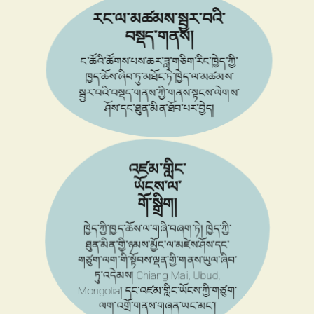
རང་ལ་མཚམས་སྦྱར་བའི་
བསྡད་གནས།
ང་ཚོའི་ཚོགས་པས་ཆར་ཟླ་གཅིག་རིང་ཁྱེད་ཀྱི་
ཁྱད་ཆོས་ཞིབ་ཏུ་མཐོང་ཏེ་ཁྱེད་ལ་མཚམས་
སྦྱར་བའི་བསྡད་གནས་ཀྱི་གནས་སྟངས་ལེགས་
ཤོས་དང་ཐུན་མིན་ཐོབ་པར་བྱེད།
འཛམ་གླིང་
ཡོངས་ལ་
གོ་སྒྲིག།
ཁྱེད་ཀྱི་ཁྱད་ཆོས་ལ་གཞི་བཞག་ཏེ། ཁྱེད་ཀྱི་
ཐུན་མིན་གྱི་ཉམས་མྱོང་ལ་མཛེས་ཤོས་དང་
གཙུག་ལག་གི་སྟོབས་ལྡན་གྱི་གནས་ཡུལ་ཞིབ་
ཏུ་འདེམས།
Chiang Mai, Ubud,
Mongolia
། དང་འཛམ་གླིང་ཡོངས་ཀྱི་གཙུག་
ལག་འགྲོ་གནས་གཞན་ཡང་མང་།