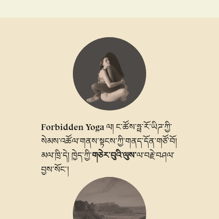
Forbidden Yoga
ལ། ང་ཚོས་ཧྥ་རོ་ཡིཌ་ཀྱི་
སེམས་འཚོལ་གནས་སྟངས་ཀྱི་གནད་དོན་གཙོ་བོ།
གཅེར་བུའི་ལུས་
མལ་ཁྲི་དེ། ཁྱེད་ཀྱི་
ལ་བརྗེ་བཤལ་
བྱས་སོང་།