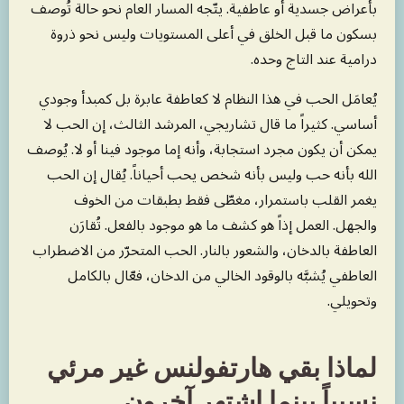
بأعراض جسدية أو عاطفية. يتّجه المسار العام نحو حالة تُوصف
بسكون ما قبل الخلق في أعلى المستويات وليس نحو ذروة
درامية عند التاج وحده.
يُعامَل الحب في هذا النظام لا كعاطفة عابرة بل كمبدأ وجودي
أساسي. كثيراً ما قال تشاريجي، المرشد الثالث، إن الحب لا
يمكن أن يكون مجرد استجابة، وأنه إما موجود فينا أو لا. يُوصف
الله بأنه حب وليس بأنه شخص يحب أحياناً. يُقال إن الحب
يغمر القلب باستمرار، مغطّى فقط بطبقات من الخوف
والجهل. العمل إذاً هو كشف ما هو موجود بالفعل. تُقارَن
العاطفة بالدخان، والشعور بالنار. الحب المتحرّر من الاضطراب
العاطفي يُشبَّه بالوقود الخالي من الدخان، فعّال بالكامل
وتحويلي.
لماذا بقي هارتفولنس غير مرئي
نسبياً بينما اشتهر آخرون