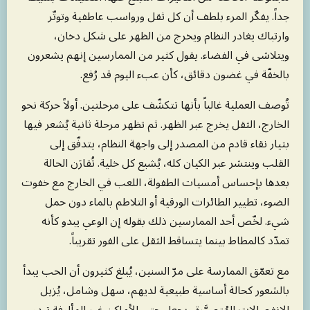
جداً. يفكّر المرء بلطف أن كل ثقل ورواسب عاطفية وتوتّر
وارتباك يغادر النظام ويخرج من الظهر على شكل دخان،
ويتلاشى في الفضاء. يقول كثير من الممارسين إنهم يشعرون
بالخفّة في غضون دقائق، كأن عبء اليوم قد رُفع.
تُوصف العملية غالباً بأنها تتكشّف على مرحلتين. أولاً حركة نحو
الخارج، الثقل يخرج عبر الظهر. ثم تظهر مرحلة ثانية يُشعر فيها
بتيار نقاء قادم من المصدر إلى واجهة النظام، يتدفّق إلى
القلب وينتشر عبر الكيان كله، يُشبع كل خلية. تُقارَن الحالة
بعدها بإحساس أمسيات الطفولة، اللعب في الخارج مع خفوت
الضوء، تطيير الطائرات الورقية أو التلاطم بالماء دون حمل
شيء. لخّص أحد الممارسين ذلك بقوله إن الوعي يبدو كأنه
تمدّد كالمطاط بينما يتساقط الثقل على الفور تقريباً.
مع تعمّق الممارسة على مرّ السنين، يُبلغ كثيرون أن الحب يبدأ
بالشعور كحالة أساسية طبيعية لديهم، سهل وشامل، يُزيل