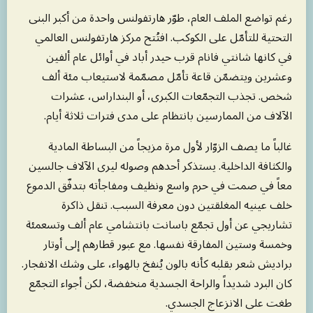
رغم تواضع الملف العام، طوّر هارتفولنس واحدة من أكبر البنى
التحتية للتأمّل على الكوكب. افتُتح مركز هارتفولنس العالمي
في كانها شانتي فانام قرب حيدر أباد في أوائل عام ألفين
وعشرين ويتضمّن قاعة تأمّل مصمّمة لاستيعاب مئة ألف
شخص. تجذب التجمّعات الكبرى، أو البنداراس، عشرات
الآلاف من الممارسين بانتظام على مدى فترات ثلاثة أيام.
غالباً ما يصف الزوّار لأول مرة مزيجاً من البساطة المادية
والكثافة الداخلية. يستذكر أحدهم وصوله ليرى الآلاف جالسين
معاً في صمت في حرم واسع ونظيف ومفاجأته بتدفّق الدموع
خلف عينيه المغلقتين دون معرفة السبب. تنقل ذاكرة
تشاريجي عن أول تجمّع باسانت بانتشامي عام ألف وتسعمئة
وخمسة وستين المفارقة نفسها. مع عبور قطارهم إلى أوتار
براديش شعر بقلبه كأنه بالون يُنفخ بالهواء، على وشك الانفجار.
كان البرد شديداً والراحة الجسدية منخفضة، لكن أجواء التجمّع
طغت على الانزعاج الجسدي.