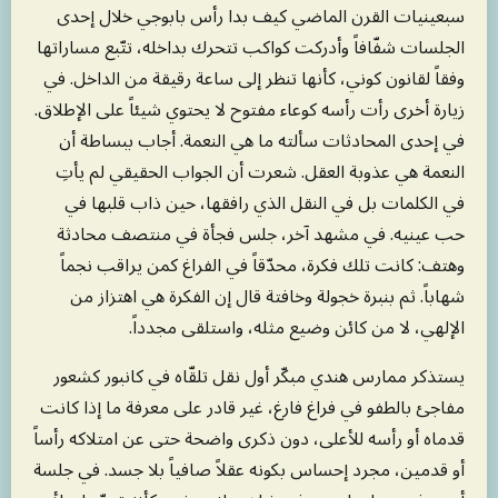
سبعينيات القرن الماضي كيف بدا رأس بابوجي خلال إحدى
الجلسات شفّافاً وأدركت كواكب تتحرك بداخله، تتّبع مساراتها
وفقاً لقانون كوني، كأنها تنظر إلى ساعة رقيقة من الداخل. في
زيارة أخرى رأت رأسه كوعاء مفتوح لا يحتوي شيئاً على الإطلاق.
في إحدى المحادثات سألته ما هي النعمة. أجاب ببساطة أن
النعمة هي عذوبة العقل. شعرت أن الجواب الحقيقي لم يأتِ
في الكلمات بل في النقل الذي رافقها، حين ذاب قلبها في
حب عينيه. في مشهد آخر، جلس فجأة في منتصف محادثة
وهتف: كانت تلك فكرة، محدّقاً في الفراغ كمن يراقب نجماً
شهاباً. ثم بنبرة خجولة وخافتة قال إن الفكرة هي اهتزاز من
الإلهي، لا من كائن وضيع مثله، واستلقى مجدداً.
يستذكر ممارس هندي مبكّر أول نقل تلقّاه في كانبور كشعور
مفاجئ بالطفو في فراغ فارغ، غير قادر على معرفة ما إذا كانت
قدماه أو رأسه للأعلى، دون ذكرى واضحة حتى عن امتلاكه رأساً
أو قدمين، مجرد إحساس بكونه عقلاً صافياً بلا جسد. في جلسة