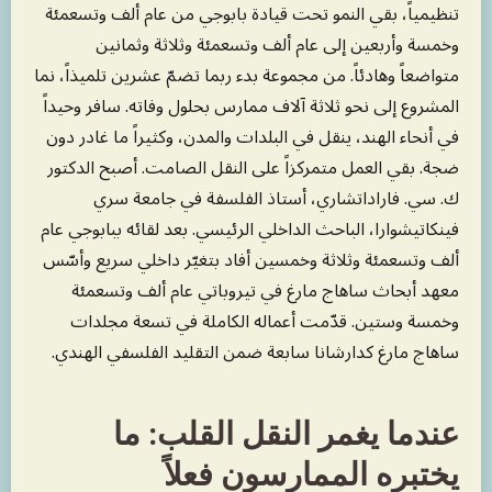
تنظيمياً، بقي النمو تحت قيادة بابوجي من عام ألف وتسعمئة
وخمسة وأربعين إلى عام ألف وتسعمئة وثلاثة وثمانين
متواضعاً وهادئاً. من مجموعة بدء ربما تضمّ عشرين تلميذاً، نما
المشروع إلى نحو ثلاثة آلاف ممارس بحلول وفاته. سافر وحيداً
في أنحاء الهند، ينقل في البلدات والمدن، وكثيراً ما غادر دون
ضجة. بقي العمل متمركزاً على النقل الصامت. أصبح الدكتور
ك. سي. فاراداتشاري، أستاذ الفلسفة في جامعة سري
فينكاتيشوارا، الباحث الداخلي الرئيسي. بعد لقائه ببابوجي عام
ألف وتسعمئة وثلاثة وخمسين أفاد بتغيّر داخلي سريع وأسّس
معهد أبحاث ساهاج مارغ في تيروباتي عام ألف وتسعمئة
وخمسة وستين. قدّمت أعماله الكاملة في تسعة مجلدات
ساهاج مارغ كدارشانا سابعة ضمن التقليد الفلسفي الهندي.
عندما يغمر النقل القلب: ما
يختبره الممارسون فعلاً