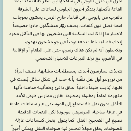
أخرى في منزل بابوجي في شاهجهانبور شعر كأنه تمدّد ليملأ
القاعة بأكملها. يتذكّر آخرون الجلوس لساعات على الشرفة
بالقرب من بابوجي، في قناعة، خارج الزمن، يحسّون بموجات
نعمة تصل دون كلمات. يصف زوّار متشكّكون جاءوا خصيصاً
لاختبار ما إذا كانت السكينة التي يشعرون بها في التأمّل مجرد
إيحاء، قضاء ساعات معه يومياً في جو مشحون بهدوء،
ويلاحظون أنه لم تكن هناك رسوم، حتى على الطعام أو الإقامة
في الأشرم، مع ترك التبرعات للاختيار الشخصي.
يتحدّث ممارسون أحدث بمصطلحات مشابهة. تصف امرأة
من تورونتو أول نقل تلقّته بأنه حب في شكل سائل يُصبّ في
قلبها، يُذيب جليداً داخلياً، عناق دافئ وطمأنينة صامتة بأنها
مفهومة تماماً ومقبولة ومحبوبة. يقارن ممارس طويل الأمد
التأمّل بدون نقل بالاستماع إلى الموسيقى عبر سماعات عادية
في غرفة صاخبة، الموسيقى موجودة لكن النغمات الدقيقة
تضيع في الضجيج. النقل، كما يقول، يعمل كسماعات عازلة
للضوضاء، يخلق مجالاً تنحسر فيه ضوضاء العقل ويمكن أخيراً