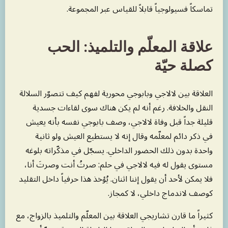
تماسكاً فسيولوجياً قابلاً للقياس عبر المجموعة.
علاقة المعلّم والتلميذ: الحب
كصلة حيّة
العلاقة بين لالاجي وبابوجي محورية لفهم كيف تتصوّر السلالة
النقل والخلافة. رغم أنه لم يكن هناك سوى لقاءات جسدية
قليلة جداً قبل وفاة لالاجي، وصف بابوجي نفسه بأنه يعيش
في ذكر دائم لمعلّمه وقال إنه لا يستطيع العيش ولو ثانية
واحدة بدون ذلك الحضور الداخلي. يسجّل في مذكّراته بلوغه
مستوى يقول له فيه لالاجي في حلم: صرتُ أنت وصرتَ أنا،
فلا يمكن لأحد أن يقول إننا اثنان. يُؤخذ هذا حرفياً داخل التقليد
كوصف لاندماج داخلي، لا كمجاز.
كثيراً ما قارن تشاريجي العلاقة بين المعلّم والتلميذ بالزواج، مع