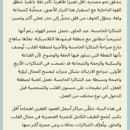
يتدفّق نحو مصدره، أقل تعبيراً ظاهرياً، أكثر نقلاً باطنياً. تتطوّر
القوة الداخلية مع استقرار هذا التيار الأعمق، متجلّية كشجاعة
وثقة. يتحوّل الخوف من قلق مشلّ إلى حذر عملي أكثر وتمييز.
الشاكرا الخامسة، عند الحلق، تحمل عنصر الهواء. رغم أنها
تشريحياً تتطابق مع منطقة فيشودها الكلاسيكية، يعدّها ساهاج
مارغ صراحةً الشاكرا الخامسة والأخيرة لمنطقة القلب. تُوصف
بأنها النقطة التي يتبلور فيها الخفة والوضوح. لأن القناعة
والسكينة والرحمة والشجاعة قد نضجت في الشاكرات الأربع
الأولى، يتراجع الارتباك بشكل متزايد ليفسح المجال لرؤية
واضحة وبسيطة عند الشاكرا الخامسة. تعمل كعتبة لمنطقة
العقل، آخر تنقيحات على مستوى القلب والشخصية قبل
الدخول في نوع مختلف من العمل.
في هذه البنية، تتلقّى مراكز أسفل العمود الفقري اهتماماً أقل
بكثير. يُجمع الطيف الكامل للتجربة العنصرية في مجال القلب
والحلق، وتُعرَّف الشاكرات بحالات وعي مميزة أكثر منها