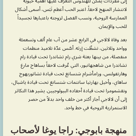
إلى مفردات يمكن للهندوس التعرّف عليها أهمية حيوية
لانتشار المنهج لاحقاً. اعتبر الحب أعظم تَبَس، أسمى أشكال
الممارسة الروحية، ونسب الفضل لزوجته باعتبارها تجسيداً
للحب والإيمان.
بعد وفاة لالاجي في الرابع عشر من آب عام ألف وتسعمئة
وواحد وثلاثين، تشظّت إرثه. أسّس عدّة تلاميذ منظمات
منفصلة، من بينها بعثة شري رام تشاندرا تحت قيادة رام
تشاندرا من شاهجهانبور، التي عُرفت لاحقاً بساهاج مارغ
وهارتفولنس، ورامأشرام سَتسانغ تحت قيادة تشاتوربهوج
ساهاي، وأخيل بهارتيا سانتمات سَتسانغ تحت قيادة ياشبال،
ونقشمومرا تحت قيادة أحفاده البيولوجيين. يشير هذا التكاثر
إلى أن لالاجي أجاز أكثر من خلف واحد بدلاً من حصر
الاستمرارية الروحية في خط واحد.
منهجة بابوجي: راجا يوغا لأصحاب