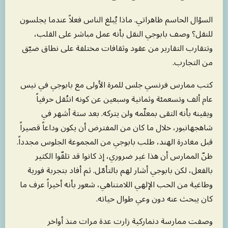
السؤال الحاسم ظاهراتي. ماذا يُبلغ الناس فعلاً عندما يجلسون
للنقل؟ وصف بابوجي النقل بأنه عمل مباشر على القلب،
وتتقارب التقارير من عقود وثقافات مختلفة على نطاق ضيّق
من التجارب.
كتب ممارس فرنسي جلس للمرة الأولى مع بابوجي في نيس
عام ألف وتسعمئة وثمانية وسبعين عن كونه انتُقل حرفياً
ويقينه بأنه التقى بمعلّمه ولن يتركه. بعد ستة أشهر في
شاهجهانبور، خلال ما كان من المفترض أن يكون وداعاً قصيراً
قبل مغادرة الهند، طلب بابوجي من المجموعة الجلوس مجدداً.
ظنّ الممارس أن هذا غير ضروري، إذ كانوا قد تلقّوا الكثير
بالفعل، لكن بابوجي أشار لهم بالتأمّل. ثم أفاد بتجربة فورية
وطاغية من الحب الإلهي اللامتناهي، شعور بأنه أخيراً عرف ما
كان يبحث عنه دون وعي طوال حياته.
وصفت ممارسة دنماركية زارت عدة مرات منذ أواخر