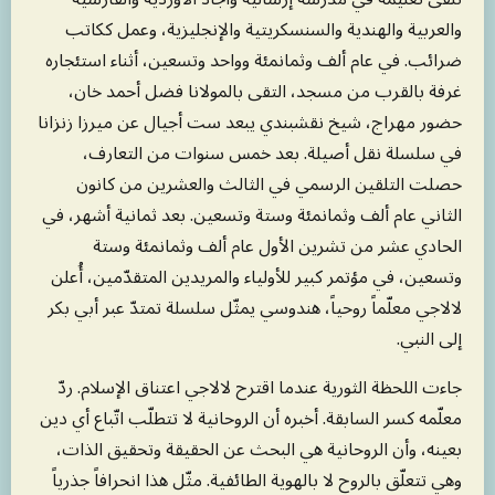
والعربية والهندية والسنسكريتية والإنجليزية، وعمل ككاتب
ضرائب. في عام ألف وثمانمئة وواحد وتسعين، أثناء استئجاره
غرفة بالقرب من مسجد، التقى بالمولانا فضل أحمد خان،
حضور مهراج، شيخ نقشبندي يبعد ست أجيال عن ميرزا زنزانا
في سلسلة نقل أصيلة. بعد خمس سنوات من التعارف،
حصلت التلقين الرسمي في الثالث والعشرين من كانون
الثاني عام ألف وثمانمئة وستة وتسعين. بعد ثمانية أشهر، في
الحادي عشر من تشرين الأول عام ألف وثمانمئة وستة
وتسعين، في مؤتمر كبير للأولياء والمريدين المتقدّمين، أُعلن
لالاجي معلّماً روحياً، هندوسي يمثّل سلسلة تمتدّ عبر أبي بكر
إلى النبي.
جاءت اللحظة الثورية عندما اقترح لالاجي اعتناق الإسلام. ردّ
معلّمه كسر السابقة. أخبره أن الروحانية لا تتطلّب اتّباع أي دين
بعينه، وأن الروحانية هي البحث عن الحقيقة وتحقيق الذات،
وهي تتعلّق بالروح لا بالهوية الطائفية. مثّل هذا انحرافاً جذرياً