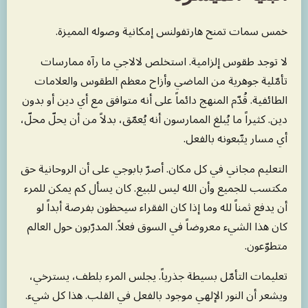
خمس سمات تمنح هارتفولنس إمكانية وصوله المميزة.
لا توجد طقوس إلزامية. استخلص لالاجي ما رآه ممارسات
تأمّلية جوهرية من الماضي وأزاح معظم الطقوس والعلامات
الطائفية. قُدّم المنهج دائماً على أنه متوافق مع أي دين أو بدون
دين. كثيراً ما يُبلغ الممارسون أنه يُعمّق، بدلاً من أن يحلّ محلّ،
أي مسار يتّبعونه بالفعل.
التعليم مجاني في كل مكان. أصرّ بابوجي على أن الروحانية حق
مكتسب للجميع وأن الله ليس للبيع. كان يسأل كم يمكن للمرء
أن يدفع ثمناً لله وما إذا كان الفقراء سيحظون بفرصة أبداً لو
كان هذا الشيء معروضاً في السوق فعلاً. المدرّبون حول العالم
متطوّعون.
تعليمات التأمّل بسيطة جذرياً. يجلس المرء بلطف، يسترخي،
ويشعر أن النور الإلهي موجود بالفعل في القلب. هذا كل شيء.