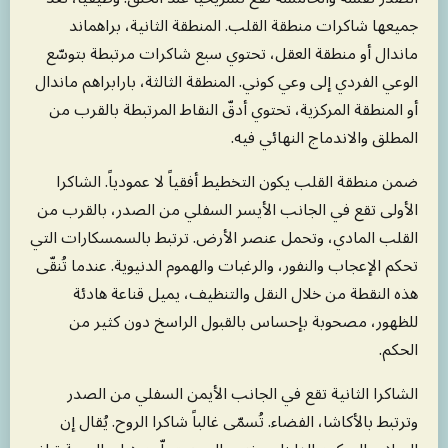
جميعها شاكرات منطقة القلب. المنطقة الثانية، براهماند
ماندال أو منطقة العقل، تحتوي سبع شاكرات مرتبطة بتوسّع
الوعي الفردي إلى وعي كوني. المنطقة الثالثة، بارابراهم ماندال
أو المنطقة المركزية، تحتوي أدقّ النقاط المرتبطة بالقرب من
المطلق والاندماج النهائي فيه.
ضمن منطقة القلب يكون التخطيط أفقياً لا عمودياً. الشاكرا
الأولى تقع في الجانب الأيسر السفلي من الصدر، بالقرب من
القلب المادي، وتحمل عنصر الأرض. ترتبط بالسمسكارات التي
تحكم الإعجاب والنفور، والرغبات والهموم الدنيوية. عندما تُنقّى
هذه النقطة من خلال النقل والتنظيف، يميل قناعة هادئة
للظهور، مصحوبة بإحساس بالقبول الراسخ دون كثير من
الحكم.
الشاكرا الثانية تقع في الجانب الأيمن السفلي من الصدر
وترتبط بالأكاشا، الفضاء. تُسمّى غالباً شاكرا الروح. يُقال إن