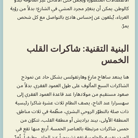
الانفصالات المُتصوَّرة ويجعل حتى الأماكن غير المألوفة تبدو
كالوطن. يمكن أن يتغيّر مجرد المشي في الشارع؛ بدلاً من رؤية
الغرباء، يُبلغون عن إحساس هادئ بالتواصل مع كل شخص
يمرّ.
البنية التقنية: شاكرات القلب
الخمس
هنا يبتعد ساهاج مارغ وهارتفولنس بشكل حاد عن نموذج
الشاكرات السبع المألوف على طول العمود الفقري. بدلاً من
صعود مستقيم من مولادهارا عند قاعدة العمود الفقري إلى
سهسرارا عند التاج، يصف النظام ثلاث عشرة شاكرا رئيسية
ذات صلة بالتطوّر الروحي البشري، منظّمة في ثلاث مناطق.
المنطقة الأولى، بيند براديش أو منطقة القلب، تتكوّن من
خمس شاكرات مرتبطة بالعناصر الخمسة. أربع منها تقع في
الصدر نفسه والخامسة تقع تشريحياً عند الحلق. وظيفياً، تُعدّ