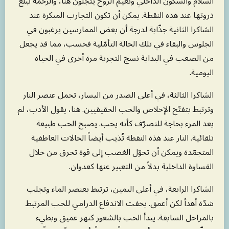
السلام والسكون الداخلي ونعيم الروح يتجلّون هنا، والرحمة تبلغ
ذروتها عند هذه النقطة. يمكن أن تكون التجارب المبكرة عند
الشاكرا الثانية جذّابة لدرجة أن بعض الممارسين يرغبون في
الجلوس والبقاء في تلك الحالة التأمّلية فحسب، مما قد يجعل
من الصعب في البداية نسج التجربة مرة أخرى في الحياة
اليومية.
الشاكرا الثالثة، في أعلى الصدر من اليسار، تحمل عنصر النار
وترتبط بتفتّح الإخلاص والحب الحقيقيين. هنا، يقول الأدب، لم
يعد المرء بحاجة للتصرّف كأنه يحب. يصبح الحب طبيعة
تلقائية. النار عند هذه النقطة تُذيب أيضاً الحالات العاطفية
المتجمّدة ويمكن أن تحوّل الغضب إلى قوة تحرق من خلال
القساوة الداخلية بدلاً من التعبير عنها كعدوان.
الشاكرا الرابعة، في أعلى اليمين، ترتبط بعنصر الماء وتجلب
شدّة أهدأ لكن أعمق. يخفت الاندفاع الدرامي للحب المرتبط
بالمراحل السابقة. يبدأ الحب بالشعور كنهر عميق وبطيء