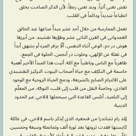
نقش تعني أثراً، وبند تعني ربطاً، لأن الذكر الصامت يخلق
انطباعاً شديداً ودائماً في القلب.
تعمل الممارسة من خلال أحد عشر مبدأً صاغها عبد الخالق
الغجدواني في القرن الثاني عشر وطوّرها نقشبند. من أبرزها
هوش در دم، الوعي أثناء التنفس، ألّا يزفر المرء أو يشهق أبداً
في غفلة عن الإلهي، وخلوت در أنجمن، الخلوة في الجمع،
ظاهرياً مع الناس وباطنياً مع الله. أثبت هذا المبدأ الأخير أهمية
حاسمة في التكيّف مع حياة أصحاب البيوت. التركيز النقشبندي
على الالتزام الصارم بالشريعة، ودمج الحياة الروحية مع الوجود
العادي، وخاصةً النقل من قلب إلى قلب، التوجّه، من المعلّم
إلى التلميذ، أسّس القاعدة التي سيحملها لالاجي عبر الحدود
الدينية.
وُلد رام تشاندرا من فتحغره، الذي يُذكر باسم لالاجي، في عائلة
كايستها فقدت ثروتها بعد ثورة ألف وثمانمئة وسبعة وخمسين.
تلقّى تعليمه في مدرسة إرسالية وأجاد الأوردية والفارسية