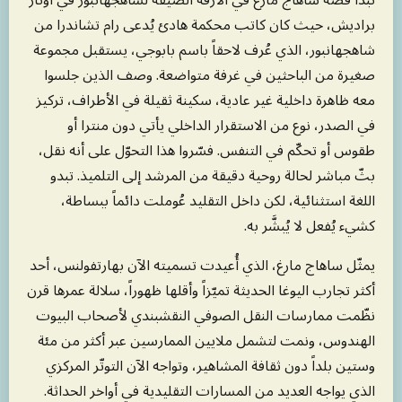
تبدأ قصة ساهاج مارغ في الأزقة الضيقة لشاهجهانبور في أوتار
براديش، حيث كان كاتب محكمة هادئ يُدعى رام تشاندرا من
شاهجهانبور، الذي عُرف لاحقاً باسم بابوجي، يستقبل مجموعة
صغيرة من الباحثين في غرفة متواضعة. وصف الذين جلسوا
معه ظاهرة داخلية غير عادية، سكينة ثقيلة في الأطراف، تركيز
في الصدر، نوع من الاستقرار الداخلي يأتي دون منترا أو
طقوس أو تحكّم في التنفس. فسّروا هذا التحوّل على أنه نقل،
بثّ مباشر لحالة روحية دقيقة من المرشد إلى التلميذ. تبدو
اللغة استثنائية، لكن داخل التقليد عُوملت دائماً ببساطة،
كشيء يُفعل لا يُبشَّر به.
يمثّل ساهاج مارغ، الذي أُعيدت تسميته الآن بهارتفولنس، أحد
أكثر تجارب اليوغا الحديثة تميّزاً وأقلها ظهوراً، سلالة عمرها قرن
نظّمت ممارسات النقل الصوفي النقشبندي لأصحاب البيوت
الهندوس، ونمت لتشمل ملايين الممارسين عبر أكثر من مئة
وستين بلداً دون ثقافة المشاهير، وتواجه الآن التوتّر المركزي
الذي يواجه العديد من المسارات التقليدية في أواخر الحداثة.