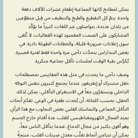
يمكن لمطابخ كانها الجماعية إطعام عشرات الآلاف دفعة
واحدة. يتمّ كل التقطيع والطبخ والتنظيف من قِبل متطوّعين
من بلدان عديدة، يتواصلون عبر اللغات. كثيراً ما يؤكّد
المشاركون على الصمت المقصود لهذه الفعاليات. لا تُلقى
سوى إعلانات ضرورية قليلة، والخطابات الطويلة نادرة. في
بعض البنداراس يتحدّث دآجي مرة واحدة فقط لفترة قصيرة.
يُكرَّس بقية الوقت لجلسات تأمّل جماعية متكررة.
وصف دآجي ما يحدث في مثل هذه المقاييس بمصطلحات
حقل مشترك أو إيغريغور. عندما يجتمع كثيرون بنفس التوجّه
الداخلي ويستقرّون معاً في الاستغراق التأمّلي، يمكن لذلك
الحقل، بحسب كلماته، أن يُحدث طفرة في الوعي. تقدّم أبحاث
التأمّل الجماعي والتماسك القلبي بعض التجاوب مع هذا الرأي.
يمتد المجال الكهرومغناطيسي للقلب عدة أقدام خارج الجسم
وهو أقوى بكثير من مجال الدماغ. عندما يتأمّل الناس معاً،
يمكن أن تتزامن أنماط تقلّب معدل ضربات القلب، منتجةً