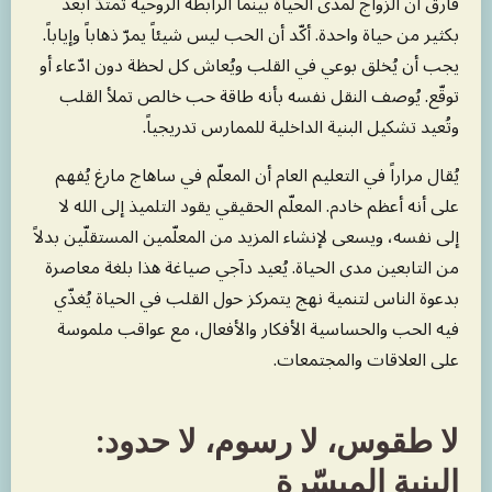
فارق أن الزواج لمدى الحياة بينما الرابطة الروحية تمتدّ أبعد
بكثير من حياة واحدة. أكّد أن الحب ليس شيئاً يمرّ ذهاباً وإياباً.
يجب أن يُخلق بوعي في القلب ويُعاش كل لحظة دون ادّعاء أو
توقّع. يُوصف النقل نفسه بأنه طاقة حب خالص تملأ القلب
وتُعيد تشكيل البنية الداخلية للممارس تدريجياً.
يُقال مراراً في التعليم العام أن المعلّم في ساهاج مارغ يُفهم
على أنه أعظم خادم. المعلّم الحقيقي يقود التلميذ إلى الله لا
إلى نفسه، ويسعى لإنشاء المزيد من المعلّمين المستقلّين بدلاً
من التابعين مدى الحياة. يُعيد دآجي صياغة هذا بلغة معاصرة
بدعوة الناس لتنمية نهج يتمركز حول القلب في الحياة يُغذّي
فيه الحب والحساسية الأفكار والأفعال، مع عواقب ملموسة
على العلاقات والمجتمعات.
لا طقوس، لا رسوم، لا حدود:
البنية الميسّرة