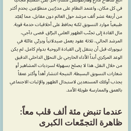
اتّبع ساهاج مارغ وهارتفولنس مساراً آخر. بقي التعليم مجانياً
في كل مكان، واعتمد النظام على مدرّبين متطوّعين. يخدم أكثر
من أربعة عشر ألف مرشد حول العالم دون مقابل، مما يُقيّد
طبيعياً موارد التسويق لكنه يحافظ على أخلاقيات خدمة قوية.
مال القادة إلى تجنّب الظهور العلني البرّاق. قضى دآجي،
المرشد الحالي، ثلاثة عقود يعمل صيدلانياً ويربّي عائلة في
نيويورك قبل أن ينتقل إلى القيادة الروحية بدوام كامل. لم يكن
الوعد المركزي أبداً الأداء الخارجي بل التحوّل الداخلي الدقيق
من خلال النقل. هذا لا يصلح بسهولة لسرديات المشاهير أو
شعارات التسويق البسيطة. النتيجة انتشار أهدأ وأكثر عمقاً
يجذب أولئك المستعدين لاستبدال الظهور والإثبات الاجتماعي
بالعمق والممارسة طويلة الأمد.
عندما تنبض مئة ألف قلب معاً:
ظاهرة التجمّعات الكبرى