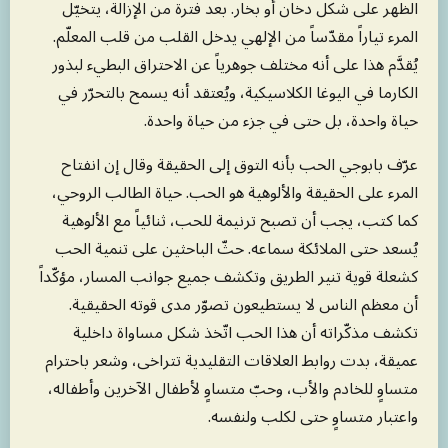
الظهر على شكل دخان أو بخار. بعد فترة من الإزالة، يتخيّل
المرء تياراً مقدّساً من الإلهي يدخل القلب من قلب المعلّم.
يُقدَّم هذا على أنه مختلف جوهرياً عن الاحتراق البطيء لبذور
الكارما في اليوغا الكلاسيكية، ويُعتقد أنه يسمح بالتحرّر في
حياة واحدة، بل حتى في جزء من حياة واحدة.
عرّف بابوجي الحب بأنه التوق إلى الحقيقة وقال إن انفتاح
المرء على الحقيقة والألوهية هو الحب. حياة الطالب الروحي،
كما كتب، يجب أن تصبح ترنيمة للحب، ثنائياً مع الألوهية
يُسعد حتى الملائكة سماعه. حثّ الباحثين على تنمية الحب
كشعلة قوية تنير الطريق وتكشف جميع جوانب المسار، مؤكّداً
أن معظم الناس لا يستطيعون تصوّر مدى قوته الحقيقية.
تكشف مذكّراته أن هذا الحب اتّخذ شكل مساواة داخلية
عميقة، بدت روابط العلاقات التقليدية تتراخى، وشعر باحترام
متساوٍ للخادم والأب، وحبّ متساوٍ لأطفال الآخرين وأطفاله،
واعتبار متساوٍ حتى لكلب ولنفسه.