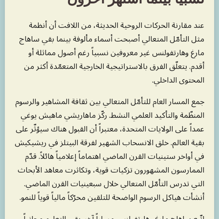
عند مقارنة الحركات الروحية الحديثة، من اللافت أن أنظمة
مثل التأمّل المتعالي أصبحت أسماء مألوفة بينما بقي ساهاج
مارغ وهارتفولنس غير معروفين نسبياً رغم أصول مماثلة أو
أقدم. يتعلّق الفرق بالاستراتيجية الخارجية المتعمّدة أكثر من
المحتوى الداخلي.
جمع المسار العام للتأمّل المتعالي بين ثقافة المشاهير والرسوم
المنظّمة والتأكيد العلمي النشط. ركّز ماهاريشي ماهيش يوغي
عمداً على الولايات المتحدة، معتبراً أن القبول هناك سيؤثّر على
بقية العالم. خلق الانسحاب الشهير لفرقة البيتلز في ريشيكيش
في أواخر ستينيات القرن الماضي اهتماماً إعلامياً هائلاً. قدّم
الممارسون المشهورون تزكيات قوية، وتكاثرت معاهد الأبحاث
التي تدرس التأمّل المتعالي خلال سبعينيات القرن الماضي.
أنشأت هياكل الرسوم الواضحة للتلقين محرّكاً مالياً قوياً للنمو.