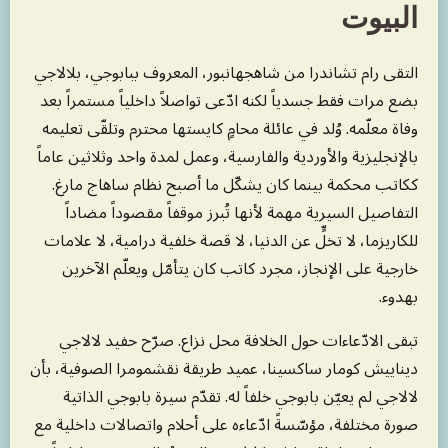
البيوت
التقى رام تشاندرا من شاهجهانبور، المعروف ببابوجي، بلالاجي
بضع مرات فقط جسدياً لكنه ادّعى تواصلاً داخلياً مستمراً بعد
وفاة معلّمه. وُلد في عائلة محامٍ كايستها محترم وتلقّى تعليمه
بالإنجليزية والأوردية والفارسية، وعمل لمدة واحد وثلاثين عاماً
ككاتب محكمة بينما كان يشكّل ما أصبح نظام ساهاج مارغ.
التفاصيل السيرية مهمة لأنها تُبرز موقفاً مقصوداً مضاداً
للكاريزما، لا تخلٍّ عن الدنيا، لا قصة خلفية درامية، لا علامات
خارجية على الإنجاز، مجرد كاتب كان يتأمّل ويعلّم الآخرين
بهدوء.
تبقى الادّعاءات حول الخلافة محل نزاع. صرّح حفيد لالاجي
ديناييش كومار ساكسينا، عميد طريقة نقشمومرا الصوفية، بأن
لالاجي لم يعيّن بابوجي خلفاً له. تقدّم سيرة بابوجي الذاتية
صورة مختلفة، مؤسّسةً ادّعاءه على أحلام واتصالات داخلية مع