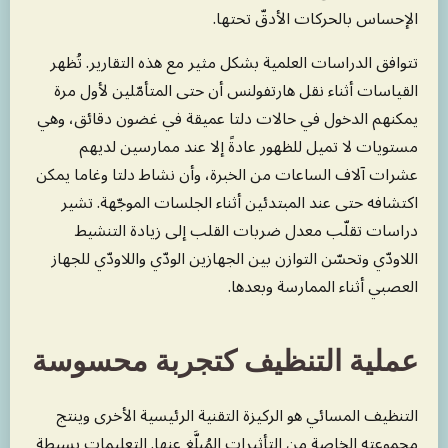
الإحساس بالحركات الأدقّ تحتها.
تتوافق الدراسات العلمية بشكل مثير مع هذه التقارير. تُظهر
القياسات أثناء نقل هارتفولنس أن حتى المتأمّلين لأول مرة
يمكنهم الدخول في حالات دلتا عميقة في غضون دقائق، وهي
مستويات لا تميل للظهور عادةً إلا عند ممارسين لديهم
عشرات آلاف الساعات من الخبرة، وأن نشاط دلتا وغاما يمكن
اكتشافه حتى عند المبتدئين أثناء الجلسات الموجّهة. تشير
دراسات تقلّب معدل ضربات القلب إلى زيادة التنشيط
اللاودّي وتحسّن التوازن بين الجهازين الودّي واللاودّي للجهاز
العصبي أثناء الممارسة وبعدها.
عملية التنظيف كتجربة محسوسة
التنظيف المسائي هو الركيزة التقنية الرئيسية الأخرى وينتج
مجموعته الخاصة من التأثيرات المُبلَّغ عنها. التعليمات بسيطة