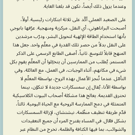
وعندما يزول ذلك أيضاً، نكون قد بلغنا الغاية.
على الصعيد العملي أكّد على ثلاثة ابتكارات رئيسية. أولاً،
أصبحت البراناهوتي، أي النقل، مركزية ومنهجية. عرّفها بابوجي
بأنها استخدام الطاقة الإلهية لتحويل البشر، ودرّب مرشدين
على النقل بدلاً من حصر تلك القدرة في معلّم واحد. جعل هذا
المنهج قابلاً للتوسع. ثانياً، أضفى الطابع الرسمي على الذكر
المستمر. يُطلب من الممارسين أن يتخيّلوا أن المعلّم يقوم بكل
شيء في مكانهم، أثناء الوجبات، في العمل، مع العائلة، وفي
التأمّل. عندما تُنجز الأعمال بهذه الروح، بواسطة المعلّم لا
بواسطة الأنا، يُقال إن سمسكارات جديدة لا تتكوّن، بينما
تحترق القديمة. يعالج هذا مشكلة أصحاب البيوت الكلاسيكية
المتمثلة في دمج الممارسة الروحية مع الحياة اليومية. ثالثاً،
قدّم طريقة تنظيف منظّمة، نيشتشاي، لإزالة السمسكارات
بشكل فعّال. في المساء يقترح المرء أن جميع التعقيدات
والشوائب، بما فيها الكثافة والظلمة، تخرج من النظام عبر