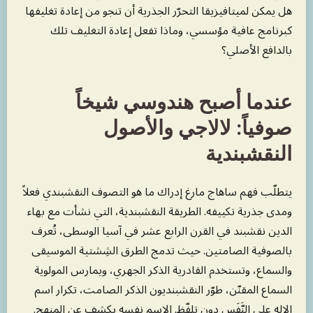
هل يمكن لميتافيزيقا التحرّر الجذرية أن تنجو من إعادة تغليفها
كبرنامج عافية مؤسسي، وماذا تفعل إعادة التغليف تلك
بالدافع الأصلي؟
عندما أصبح هندوسي شيخاً
صوفياً: لالاجي والأصول
النقشبندية
يتطلّب فهم ساهاج مارغ إدراك ما هو التصوف النقشبندي فعلاً
ومدى جذرية تكييفه. الطريقة النقشبندية، التي نشأت مع بهاء
الدين نقشبند في القرن الرابع عشر في آسيا الوسطى، تُعرف
بالصوفية الصامتين. حيث تدمج الطرق الشِشتية الموسيقى
والسماع، وتستخدم القادرية الذكر الجهري، ويمارس المولوية
السماع المقنّن، طوّر النقشبنديون الذكر الصامت، تكرار اسم
الإله على النَّفَس دون تلفّظ. الاسم نفسه يكشف عن المنهج.