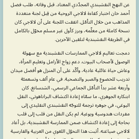
عن النهج النقشبندي المجدّدي المعتاد. قبل وفاته، طلب فضل
أحمد خان اختبار كفاءة لالاجي الروحية من قِبل لجنة متعددة
المذاهب من خلال التأمّل. اتفقت اللجنة على أن لالاجي كان
نسخة كاملة من معلّمه، وبرز كأول غير مسلم مخوّل بالكامل
في الطريقة النقشبندية لتلقين الآخرين.
دمجت تعاليم لالاجي الممارسات النقشبندية مع سهولة
الوصول لأصحاب البيوت. دعم زواج الأرامل وتعليم المرأة،
وعاش حياة عائلية عادية، وأكّد على أن المنزل هو أفضل ميدان
تدريب للخضوع والصبر والتضحية. في عام ألف وتسعمئة
وأربعة عشر بدأ التأمّل الجماعي الرسمي، السَتسانغ. كان
ابتكاره الجوهري، ما سمّاه إعادة اكتشاف البراناهوتي، النقل
اليوغي، في جوهره ترجمة للتوجّه النقشبندي التقليدي إلى
مفردات هندوسية ويوغية. لم يكن النقل من قلب إلى قلب
بحاجة إلى إعادة اكتشاف ضمن الممارسة النقشبندية، بل أعاد
لالاجي صياغته. أثبت هذا التحوّل اللغوي من العربية والفارسية