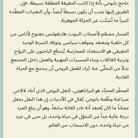
حاجج بابوجي بأنه إذا كانت الحقيقة المطلقة بسيطة، فإن
الطريق إليها يجب أن يكون بسيطاً أيضاً، وأن التقنيات المعقّدة
كثيراً ما تُشتّت عن الحركة الجوهرية.
المسار مصمّم لأصحاب البيوت. هارتفولنس مفتوح لأناس من
كل خلفية ومعتقد وموقف سياسي وتوجّه. الشرط الوحيد
الحقيقي هو الاستعداد للممارسة. يُشجَّع الباحثون على الزواج
وتربية العائلات وبناء المسيرات المهنية والعمل داخل المجتمع
بدلاً من التخلّي عنه. يُراد للعمل الروحي أن يندمج مع الحياة
العادية.
المحفّز المحدّد هو البراناهوتي، النقل اليوغي الذي أعاد لالاجي
صياغته ونظّمه بابوجي. يُقال في الأدبيات إن هذا النقل يجعل
ممكناً ما كان يُعتقد أنه نادر للغاية سابقاً، وهو أن يبلغ المرء
درجة عالية جداً من التحوّل في حياة واحدة، بل حتى في جزء
من حياة واحدة، دون الانسحاب من العالم.