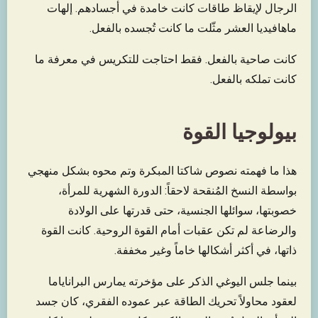
الرجال لإيقاظ طاقات كانت خامدة في أجسادهم. إلهات
ماهافيديا العشر مثّلت ما كانت تُجسده بالفعل.
كانت صاحية بالفعل. فقط احتاجت للتكريس في معرفة ما
كانت تملكه بالفعل.
بيولوجيا القوة
هذا ما فهمته نصوص شاكتا المبكرة وتم محوه بشكل منهجي
بواسطة النسخ المُنقحة لاحقاً: الدورة الشهرية للمرأة،
خصوبتها، سوائلها الجنسية، حتى قدرتها على الولادة
والرضاعة لم تكن عقبات أمام القوة الروحية. كانت القوة
ذاتها، في أكثر أشكالها خاماً وغير مخففة.
بينما جلس اليوغي الذكر على مؤخرته يمارس البراناياما
لعقود محاولاً تحريك الطاقة عبر عموده الفقري، كان جسد