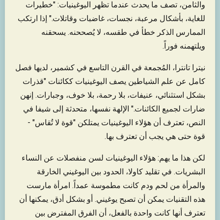
والثامن، تصف ما يحدث عندما تظهر اليوغينيات: "خطيرات
للغاية، بأشكال مرعبة، نجسات، غاضبات وقاتلات." إذا ارتكب
الممارس الذكر خطأ في طقسه، لا يُصححنه. يسحقنه
ويلتهمنه فوراً.
نيترا تانترا، المُجمعة في القرن التاسع في كشمير، لديها فصل
كامل عن علم الشياطين يصف اليوغينيات ككائنات "قذرات
بشكل استثنائي، عنيفات، بلا رحمة، بلا خوف، وجبارات. إنهن
ضارات لجميع الكائنات." الإلهة نفسها، متحدثة إلى شيفا في
النص، تعترف أن هؤلاء اليوغينيات يمتلكن "قوة لا تُقاس" -
قوة حتى هي يجب أن تعترف بها.
لكن هذا ما يهم: هؤلاء اليوغينيات لسن منفصلات عن النساء
البشريات. في تقليد كاولا، الحدود بين اليوغيني الخارقة
والمرأة من لحم ودم كانت مطموسة عمداً. امرأة مارست
هذه التقنيات يمكن أن تصبح يوغيني. أو بشكل أدق، يمكنها أن
تعترف أنها كانت واحدة بالفعل، أن الفرق المفترض بين