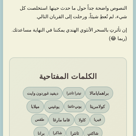
النصوص واضحة جداً حول ما حدث حينها. استخلصت كل
شيء، لم تُعطِ شيئاً، ورحلت إلى القربان التالي.​​​​​​​​​​​​​​​​
إن تأثرتِ بالسحر الأنثوي الهندي يمكننا في النهاية مساعدتك.
(ربما 😂)
الكلمات المفتاحية
براهمايامالا
ديفيد غوردون وايت
نيترا تانترا
كولامريتا
ميلابا
يوغيني
يوني-تاتفا
فاما مارغا
كاولا
فيريا
طقس
تانترا
شاكتي
برانا
شاكرا