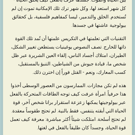
كل شهر استعد لها، وكل شهر ترك تلك الإمكانية تموت إن لم
تُستخدم. الخلق والتدمير، ليسا كمفاهيم فلسفية، بل كحقائق
بيولوجية عاشتها في جسدها.
التقنيات التي تعلمتها في التكريس علمتها أن تُمد تلك القوة
ذاتها للخارج. تصف النصوص يوغينيات يستطعن تغيير الشكل،
الطيران، امتلاك أجساد الناس، إلقاء العين الشريرة عبر ظل
شخص ما، قيادة جيوش من الشياطين، التنبؤ بالمستقبل،
كسب المعارك، ونعم - القتل فوراً إن اخترن ذلك.
هذه لم تكن مجازات. الممارسون من العصور الوسطى أخذوا
هذا حرفياً. امرأة عرفت كيف توجه الطاقات المتحركة بالفعل
عبر بيولوجيتها يمكنها زعزعة استقرار برانا شخص آخر، قوة
الحياة التي أبقته يتنفس، فقط بالنية. لم تحتج طقوساً معقدة.
لم تحتج أسلحة. امتلكت شيئاً أكثر مباشرة: معرفة كيف تعمل
قوة الحياة، وجسداً كان طليقاً بالفعل في لغتها.