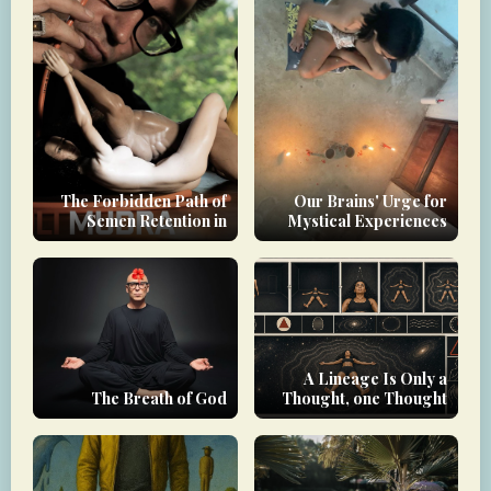
The Forbidden Path of
Our Brains' Urge for
Semen Retention in
Mystical Experiences
Tantra
A Lineage Is Only a
The Breath of God
Thought, one Thought