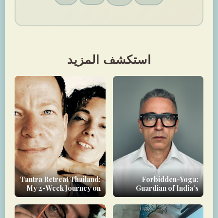
استكشف المزيد
Tantra Retreat Thailand:
Forbidden-Yoga:
My 2-Week Journey on
Guardian of India’s
Koh Phangan
Vanishing Left-Handed
Tantric Heritage