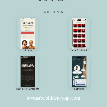
OUR APPS
Unhinged
1 in a Billion
Past Life Contracts
Families
love@forbidden-yoga.com