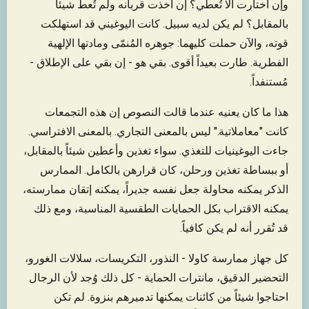
وإن اختارت ألا تُعطي؟ إن أخذت قربانه ولم تُعط شيئاً
بالمقابل؟ لم يكن لديه سبيل. كانت اليوغيني قد استهلكت
قوته، والآن حملت كليهما: جوهره المُنمّى ومادتها الإلهية
الفطرية. طارت بعيداً أقوى. بقي هو - إن بقي على الإطلاق -
مُستنفداً.
هذا ما كان يعنيه عندما قالت النصوص إن هذه التجمعات
كانت "معاملاتية." ليس بالمعنى التجاري. بالمعنى الافتراسي.
جاءت اليوغينيات للتغذي. سواء تغذين وأعطين شيئاً بالمقابل،
أو ببساطة تغذين ورحلن، كان قرارهن بالكامل. الممارس
الذكر يمكنه محاولة جعل نفسه جديراً، يمكنه إتقان ممارسته،
يمكنه الاقتراب بكل الحمايات الطقسية المناسبة، ومع ذلك
قد تُقرر أنه لم يكن كافياً.
كل جهاز ممارسة كاولا - النذور، التكريسات، سلالات الغورو،
التحضير الدقيق، مانترات الحماية - كل ذلك وُجد لأن الرجال
احتاجوا شيئاً من كائنات يمكنها تدميرهم بنزوة. لم تكن