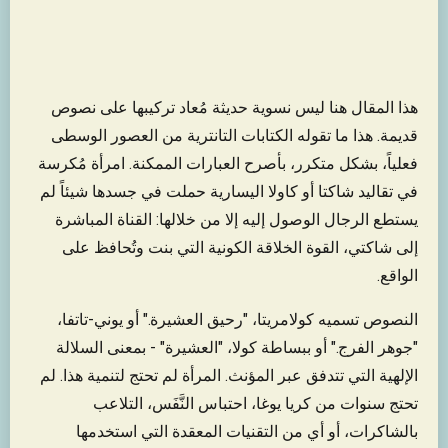
هذا المقال هنا ليس نسوية حديثة مُعاد تركيبها على نصوص
قديمة. هذا ما تقوله الكتابات التانترية من العصور الوسطى
فعلياً، بشكل متكرر، بأصرح العبارات الممكنة. امرأة مُكرسة
في تقاليد شاكتا أو كاولا اليسارية حملت في جسدها شيئاً لم
يستطع الرجال الوصول إليه إلا من خلالها: القناة المباشرة
إلى شاكتي، القوة الخلاقة الكونية التي بنت وتُحافظ على
الواقع.
النصوص تسميه كولامريتا، "رحيق العشيرة." أو يوني-تاتفا،
"جوهر الفرج." أو ببساطة كولا، "العشيرة" - بمعنى السلالة
الإلهية التي تتدفق عبر المؤنث. المرأة لم تحتج لتنمية هذا. لم
تحتج سنوات من كريا يوغا، احتباس النَّفَس، التلاعب
بالشاكرات، أو أي من التقنيات المعقدة التي استخدمها