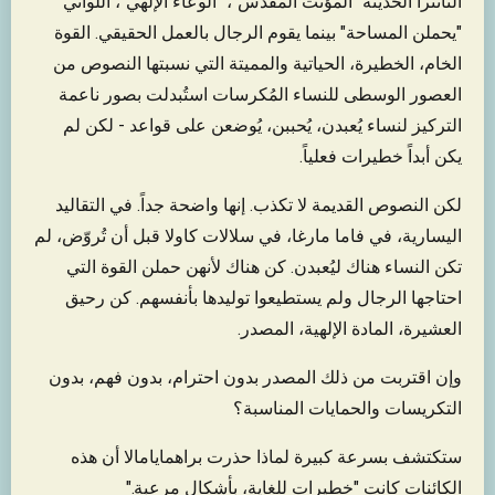
التانترا الحديثة "المؤنث المقدس"، "الوعاء الإلهي"، اللواتي
"يحملن المساحة" بينما يقوم الرجال بالعمل الحقيقي. القوة
الخام، الخطيرة، الحياتية والمميتة التي نسبتها النصوص من
العصور الوسطى للنساء المُكرسات استُبدلت بصور ناعمة
التركيز لنساء يُعبدن، يُحببن، يُوضعن على قواعد - لكن لم
يكن أبداً خطيرات فعلياً.
لكن النصوص القديمة لا تكذب. إنها واضحة جداً. في التقاليد
اليسارية، في فاما مارغا، في سلالات كاولا قبل أن تُروّض، لم
تكن النساء هناك ليُعبدن. كن هناك لأنهن حملن القوة التي
احتاجها الرجال ولم يستطيعوا توليدها بأنفسهم. كن رحيق
العشيرة، المادة الإلهية، المصدر.
وإن اقتربت من ذلك المصدر بدون احترام، بدون فهم، بدون
التكريسات والحمايات المناسبة؟
ستكتشف بسرعة كبيرة لماذا حذرت براهمايامالا أن هذه
الكائنات كانت "خطيرات للغاية، بأشكال مرعبة."