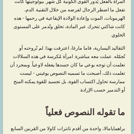
المرأة بالفعل يُدور القوى الكونية كل شهر. بيولوجيتها كانت
تفعل ما اضطر الرجال لفرضه من خلال التقنية. الدم،
الهرمونات، الموت وإعادة الولادة الإيقاعية في رحمها - هذه
كانت شاكتي تتحرك عبر المادة، تخلق وتُدمر على المستوى
الخلوي.
التقاليد اليسارية، فاما مارغا، اعترفت بهذا. لم تُروحنه أو
تُجمّله. عملت معه مباشرة. امرأة مُكرسة في هذه السلالات
تعلمت أن توجه بوعي ما كان جسدها يفعله لاوعياً. وبمجرد أن
تعلمت ذلك، أصبحت ما تسميه النصوص يوغيني - ليست
ممارسة تحاول اكتساب القوة، بل تجسيد للقوة يمكنه المنح
أو التدمير حسب الإرادة.
ما تقوله النصوص فعلياً
براهمايامالا، واحدة من أقدم تانترات كاولا من القرنين السابع