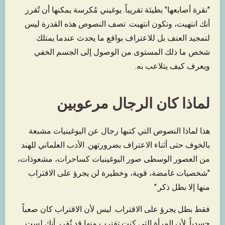
"نقرة أصابعها" بطيئة تقريباً. يوغيني مُكرسة يمكنها أن تُقرر
أنك انتهيت، وتكون انتهيت. تصف النصوص هذه القدرة ليس
لتمجيد العنف بل للاعتراف بواقع ما يحدث عندما يمتلك
شخص ما ذلك المستوى من الوصول إلى الجسم الخفي
ويعرف كيف يتلاعب به.
لماذا كان الرجال مرعوبين
هذا لماذا النصوص التي كتبها رجال عن اليوغينيات مشبعة
بالخوف حتى أثناء الاعتراف بضرورتهن. الأدب العلماني للهند
من العصور الوسطى صور اليوغينيات كساحرات، مشعوذات،
"شخصيات غامضة، قوية، وخطيرة لن يجرؤ على الاقتراب
منها إلا بطل ذكر."
فقط بطل يجرؤ على الاقتراب. ليس لأن الاقتراب كان صعباً
جسدياً. لأن المرأة التي كنت تقترب منها قد تُقرر أنك لست