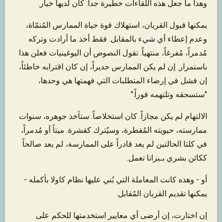
وهذا ما جعل هذه اللقاءات خطيرة جداً: كان لديها خيار.
يمكنها قبول القربان، استهلاك قوة حياة الممارس المُنمّاة،
وعدم إعطاء أي شيء بالمقابل. فقط أخذ ما أرادت وتركه
مُدمراً، مُفرغاً، منتهياً. تقول النصوص أن اليوغينيات فعلن هذا
باستمرار. إن لم يكن الممارس جديراً، إن كان اقترابه خاطئاً،
إن فشل في إرضاء المتطلبات التي فهمتها هي وحدها،
"ستسحقه وتلتهمه فوراً."
الالتهام لم يكن مجازاً. كان استخلاصاً. ستأخذ جوهره، سنوات
ممارسته، حيويته المُقطرة، وسيُترك كقشرة. ميتاً أو مُدمراً،
في كلتا الحالتين لم يعد قادراً على الممارسة، لم يعد صالحاً
ككائن بشري بـبرانا تعمل.
أو - وهذه كانت المعاملة التي بُني عليها نظام كاولا بأكمله -
يمكنها تقديم القربان المُقابل.
إن اختارت، إن أرضى أي معايير استخدمتها للحكم على