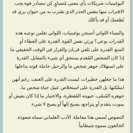
اليوغينيات شريكات بأي معنى مُتساوٍ. كن مصادر قوة يجب
الاقتراب منها بنفس الحذر الذي تقترب به من حيوان بري قد
يُطعمك أو قد يأكلك.
والنساء اللواتي أصبحن يوغينيات، اللواتي تعلمن توجيه هذه
القدرات بوعي؟ ورثن نفس القوة. القدرة على العطاء أو
المنع. القدرة على تلقي قربان والقرار في الوقت الحقيقي ما
إذا كان الشخص المُقدم يستحق أي شيء بالمقابل. القدرة
على استهلاك جوهر شخص ما والرحيل حاملة قوته بداخلها.
هذا ما جعلهن خطيرات. ليست القدرة على العنف، رغم أنهن
امتلكنها. بل القدرة على استخلاص عمل حياة شخص ما،
جوهره المُنمّى، حيويته المُقطرة، والاختيار ما إذا كان يعيش أو
يموت، يتقدم أو يتراجع، يصبح إلهاً أو يصبح لا شيء.
النصوص تُسمي هذا معاملة. الأدب العلماني سماه شعوذة.
الخائفون سموه شيطانياً.