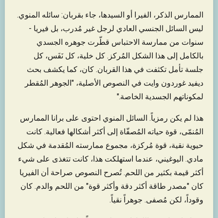
الممارس الذكر، الفيرا أو السيدها، جاء بقربان: سائله المنوي.
ليس السائل الجنسي العادي لرجل غير مُدرب، بل فيريا -
سنوات من ممارسة الاحتباس قطّرت جوهره الجسدي
بالكامل إلى هذا الشكل المُركز. كل خلية، كل نَفَس، كل
جلسة تأمل تكثفت في هذا القربان. كان، كما يكشف بحث
ديفيد غوردون وايت في النصوص الأصلية، "الجوهر المُقطر
لمكوناتهم الجسدية الخاصة."
هذا لم يكن رمزياً. السائل المنوي احتوى على برانا الممارس
المُنمّى، قوة حياته المُصفّاة إلى أكثر أشكالها فعالية. كانت
حيوية نقية، قوة مُركزة، مجموع ممارسته المُقدمة في شكل
مادي. اليوغيني، عندما استهلكت هذا، كانت تتغذى على شيء
أكثر قيمة بكثير من اللحم. تُصرح النصوص صراحة أن الفيريا
كان "مصدر طاقة أكثر دقة وأكثر قوة" من اللحم والدم. كان
وقوداً، لكن مُصفى. جوهراً نقياً.