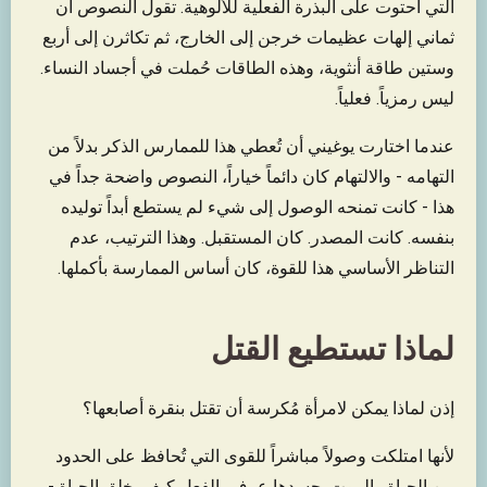
التي احتوت على البذرة الفعلية للألوهية. تقول النصوص أن
ثماني إلهات عظيمات خرجن إلى الخارج، ثم تكاثرن إلى أربع
وستين طاقة أنثوية، وهذه الطاقات حُملت في أجساد النساء.
ليس رمزياً. فعلياً.
عندما اختارت يوغيني أن تُعطي هذا للممارس الذكر بدلاً من
التهامه - والالتهام كان دائماً خياراً، النصوص واضحة جداً في
هذا - كانت تمنحه الوصول إلى شيء لم يستطع أبداً توليده
بنفسه. كانت المصدر. كان المستقبل. وهذا الترتيب، عدم
التناظر الأساسي هذا للقوة، كان أساس الممارسة بأكملها.
لماذا تستطيع القتل
إذن لماذا يمكن لامرأة مُكرسة أن تقتل بنقرة أصابعها؟
لأنها امتلكت وصولاً مباشراً للقوى التي تُحافظ على الحدود
بين الحياة والموت. جسدها عرف بالفعل كيف يخلق الحياة -