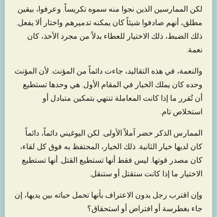
لكن الممارسين الذين نجوا منه سموه تكريساً. وعرفوا، بيقين
مطلق، أنهم صادفوا شيئاً كان يمكنه تدميرهم واختار ألا يفعل.
ذلك الضبط، ذلك الاختيار للعطاء بدلاً من مجرد الأخذ، كان
نعمة.
والنعمة، في هذه التقاليد، جاءت دائماً من المؤنث. لأن المؤنث
وحده كان يملك الخيار في المقام الأول. هي وحدها تستطيع
أن تُقرر ما إذا كانت المعاملة تنتهي بتمكين متبادل أو
استخلاص تام.
الممارس الذكر حضر آملاً الأولى. لكن اليوغيني دائماً، دائماً
كان لديها خيار الثانية. ذلك الخيار، المحتفظ به فوق كل لقاء،
كان مصدر قوتها. ليس فقط أنها تستطيع القتل. أنها تستطيع
الاختيار ما إذا كانت ستقتل أو ستنقل.
وإن اقترب رجل بدون الاعتراف بأنها تحمل حياته بين يديها، إن
جاء بغطرسة أو افتراض أو استحقاق؟