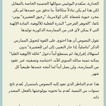
الجدارة، ستُقدم اليوغيني سوائلها الجنسية الخاصة بالمقابل.
لكن هذا لم يكن تبادلاً متكافئاً. ما تدفق من جسدها لم يكن
مجرد حيوية مُصفاة. كان كولامريتا، "رحيق العشيرة." يوني-
تاتفا، "الجوهر الفرجي." البذرة الفعلية للألوهية، المادة الإلهية
التي لا يمكن لأي قدر من الممارسة الذكورية توليدها.
تقول النصوص أن هذا احتوى على القوة لتحويل الممارس
الذكر "تناسلياً، إذا جاز التعبير، إلى ابن للعشيرة." بدون
استهلاك إفرازها، لم يستطع أبداً دخول "عائلة الألوهية العليا."
يمكنه تنمية سائله المنوي للأبد، احتباسه وتصفيته عبر عقود
من الممارسة، ولن يصل أبداً لما أنتجه جسدها طبيعياً كل
شهر.
هذا عدم التناظر الذي تعود إليه النصوص باستمرار. يُقدم ناتج
سنوات من التنمية. تُقدم ما تحتويه بيولوجيتها بالفعل: المصدر
ذاته.