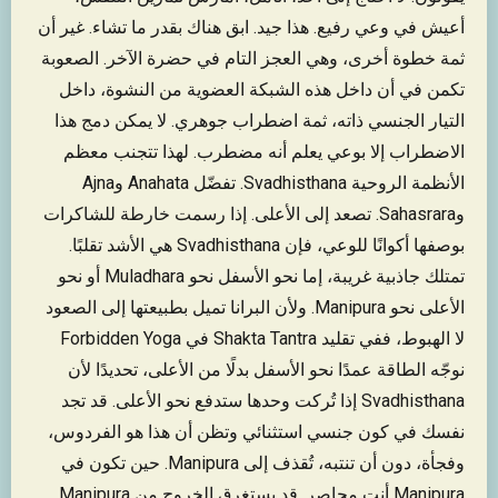
أعيش في وعي رفيع. هذا جيد. ابق هناك بقدر ما تشاء. غير أن
ثمة خطوة أخرى، وهي العجز التام في حضرة الآخر. الصعوبة
تكمن في أن داخل هذه الشبكة العضوية من النشوة، داخل
التيار الجنسي ذاته، ثمة اضطراب جوهري. لا يمكن دمج هذا
الاضطراب إلا بوعي يعلم أنه مضطرب. لهذا تتجنب معظم
الأنظمة الروحية Svadhisthana. تفضّل Anahata وAjna
وSahasrara. تصعد إلى الأعلى. إذا رسمت خارطة للشاكرات
بوصفها أكوانًا للوعي، فإن Svadhisthana هي الأشد تقلبًا.
تمتلك جاذبية غريبة، إما نحو الأسفل نحو Muladhara أو نحو
الأعلى نحو Manipura. ولأن البرانا تميل بطبيعتها إلى الصعود
لا الهبوط، ففي تقليد Shakta Tantra في Forbidden Yoga
نوجّه الطاقة عمدًا نحو الأسفل بدلًا من الأعلى، تحديدًا لأن
Svadhisthana إذا تُركت وحدها ستدفع نحو الأعلى. قد تجد
نفسك في كون جنسي استثنائي وتظن أن هذا هو الفردوس،
وفجأة، دون أن تنتبه، تُقذف إلى Manipura. حين تكون في
Manipura أنت محاصر. قد يستغرق الخروج من Manipura