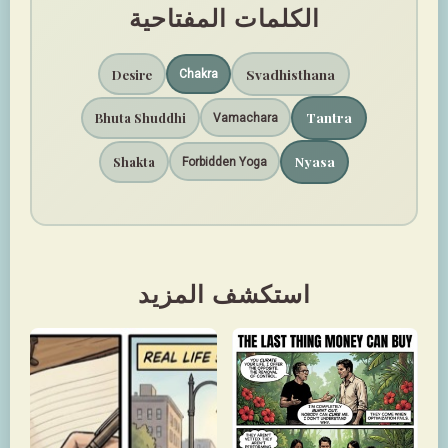
الكلمات المفتاحية
Svadhisthana
Desire
Chakra
Tantra
Bhuta Shuddhi
Vamachara
Nyasa
Shakta
Forbidden Yoga
استكشف المزيد