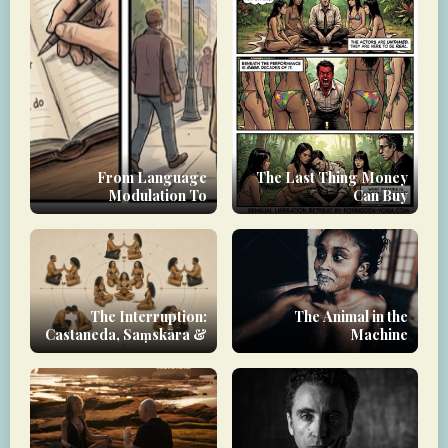
From Language
The Last Thing Money
Modulation To
Can Buy
Rolegame Scripts
The Interruption:
The Animal in the
Castaneda, Saṃskāra &
Machine
the Yoginī as Rupture-
Agent