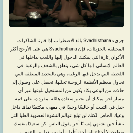
جزيء Svadhisthana بالغ الاضطراب. إذا قارنا الشاكرات
المختلفة بالجزيئات، فإن Svadhisthana هي على الأرجح أكثر
الأكوان إثارة التي يمكنك الدخول إليها واللعب بداخلها في
العالم الإنساني. إنها كل شيء يتعلق بالشغف والرغبة. في
اللحظة التي تدخل فيها الرغبة، وهي بالتحديد المنطقة التي
تحاول معظم الأنظمة الروحية تجنّبها، تحصل على وصول إلى
حالات من الوعي يكاد يكون من المستحيل بلوغها عبر أي
مسار آخر. يمكنك أن تختبر سعادة هائلة بمفردك، على قمة
جبل في التيبت أو جالسًا وحيدًا في مقهى، مكتفيًا تمامًا داخل
وعيك الخاص. لكنك لن تبلغ عوالم النشوة العضوية العليا التي
تنشأ حين تشتهي إنسانًا آخر. يقول الناس: كن سعيدًا بنفسك.
يقولون: لا أحتاج إلى أحد، أتأمل، أمارس تمارين التنفس،