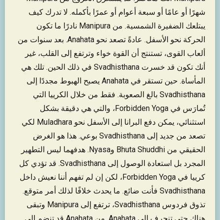
شهرًا أو عامًا أو سبعة أعوام أو عمرًا بأكمله. لا تدرك كيف
يبتلعك الضفيرة الشمسية. من Manipura نادرًا ما تكون
الحركة نحو الأسفل. عادةً تصعد نحو Anahata. بعد سنوات من
ألعاب القوى، تستنتج أن القوة خواء وترتفع إلى القلب، غير
أنك تكون قد خسرت Svadhisthana في ذلك الحين. تلك هي
المأساة. حين تستقر في Anahata يصبح الهبوط مجددًا إلى
Svadhisthana بالغ الصعوبة. فقط من خلال الكرييا التي
تُمارَس في Forbidden Yoga، والتي هي دقيقة بشكل
استثنائي، يمكن دفع البرانا إلى الأسفل نحو Muladhara لكي
تصعد من جديد إلى Svadhisthana بوعي. هذا هو الغرض
الحقيقي من Bhuta Shuddhi وNyasa. هدفهما ليس التطهير
المجرد بل استعادة الوصول إلى Svadhisthana. قد تؤدي كل
كرييا في Forbidden Yoga، لكن إن لم تفهم أننا نعيش داخل
Svadhisthana فأنت ضائع. ما يحدث خلافًا لذلك أمر متوقع.
تذوق فردوس Svadhisthana، ترتفع إلى Manipura وتبقى
هناك حتى تنجرف إلى Anahata. من Anahata قد تنضم إلى