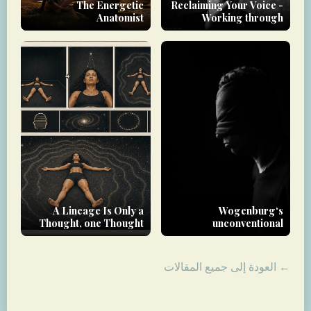
The Energetic
Reclaiming Your Voice -
Anatomist
Working through
Trauma
A Lineage Is Only a
Wogenburg‘s
Thought, one Thought
unconventional
approach to therapy
← العودة إلى جميع المقالات