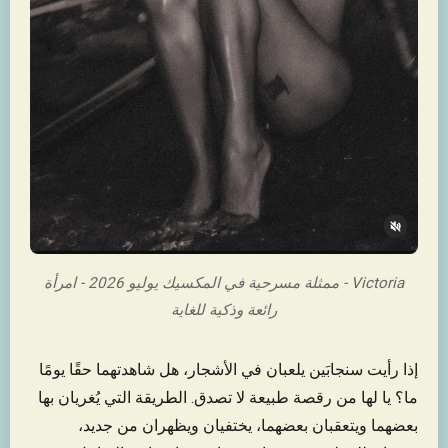
Victoria - ممثلة مسرحية في المكسيك يوليو 2026 - امرأة
رائعة وذكية للغاية
إذا رأيت سنجابَين يلعبان في الأشجار، هل شاهدتهما حقًا يومًا
ما؟ يا لها من رقصة طبيعة لا تصدق. الطريقة التي يُغريان بها
بعضهما ويتعقبان بعضهما، يختفيان ويظهران من جديد،