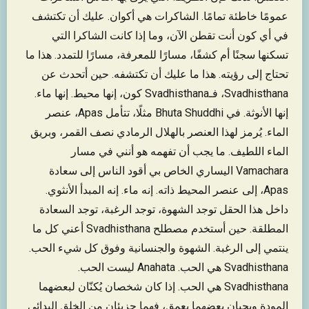
عمومًا خاطئة تمامًا. الشاكرات هي أكوان. عليك أن تكتشف
في أي كون أنت تقطن الآن، وما إذا كانت الشاكرا التي
تسكنها سجنًا أم كشفًا، مسارًا للمعرفة، مسارًا للتمدد. هذا ما
تحتاج إلى رؤيته. هذا ما عليك أن تكتشفه. حين أتحدث عن
Svadhisthana، فـSvadhisthana كون، إنها محيط. إنها ماء.
إنها الأنوثة. في Bhuta Shuddhi مثلًا، تتأمل Apas، عنصر
الماء. يُرمز لهذا العنصر بالهلال الرمادي نصف القمر، وبريق
الماء اللطيف. ما يجب أن تفهمه هو أنني في مسار
Vamachara اليساري الخاص بي أقود الناس إلى سعادة
Apas، إلى عنصر المحيط ذاته. إنه ماء. إنه المبدأ الأنثوي.
داخل هذا الحقل توجد الشهوة، توجد الرغبة، توجد السعادة
المطلقة. حين أستخدم مصطلح Svadhisthana أعني كل ما
ينتمي إلى الرغبة. الشهوة والجنسانية وفوق كل شيء الحب.
Svadhisthana هي الحب. Anahata ليست الحب.
Svadhisthana هي الحب. إذا كان شخصان يُكنّان لبعضهما
المودة ويحبان بعضهما بعمق، فهما جزيئان من الخلق البدائي