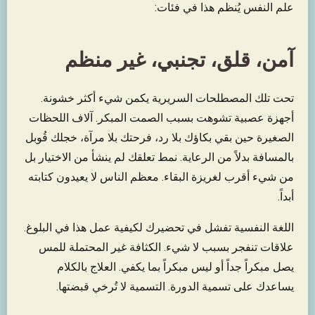
علم النفس يُنظم هذا في فئات:
آمن، قلق، تجنبي، غير منظم
تحت تلك المصطلحات السريرية يكمن شيء أكثر خشونة.
أجهزة عصبية تشوهت بسبب الصمت المبكر. آلاف اللحظات
الصغيرة حين بقي بكاؤك بلا رد، فرحتك بلا مرآة، خجلك قُوبل
بالمسافة بدلاً من الرعاية. نمط تعلقك لم ينشأ من الاختيار بل
من شيء أقرب لغريزة البقاء. معظم الناس لا يعيدون كتابته
أبداً.
اللغة النفسية تفشل في تحضيرك لكيفية عمل هذا في البلوغ.
علاقات تنفجر بسبب لا شيء. الكثافة غير المحتملة للمس
يصل مبكراً جداً أو ليس مبكراً بما يكفي. العلاج بالكلام
يساعدك على تسمية الدورة. التسمية لا تُرخي قبضتها.