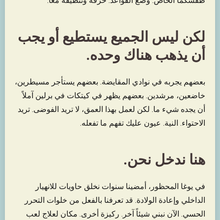
طقسكما الخاص. وضع القواعد. حرقه وتنظيفه معاً.
لكن ليس الجميع يستطيع أو يجب
أن يذهب هناك وحده.
بعضهم يجربه في نوادي المقايضة. بعضهم يستأجر مسيطرين،
خاضعين، مرشدين. بعضهم يظهر في كيتكات في برلين آملاً
أن يجده شيء ما. لكن لعمل بهذا العمق، لا تريد الفوضى. تريد
الاحتواء. النية. عيون عليك تفهم ما تفعله.
هنا ندخل نحن.
في يوغا المحظور، أمضينا سنوات نخلق حاويات للانهيار
الداخلي وإعادة الولادة. قد تعرفنا بالفعل من خلوات التحرر
الحسي. الآن نبني شيئاً آخر. ركيزة أخرى. مكان لعلاج لعب