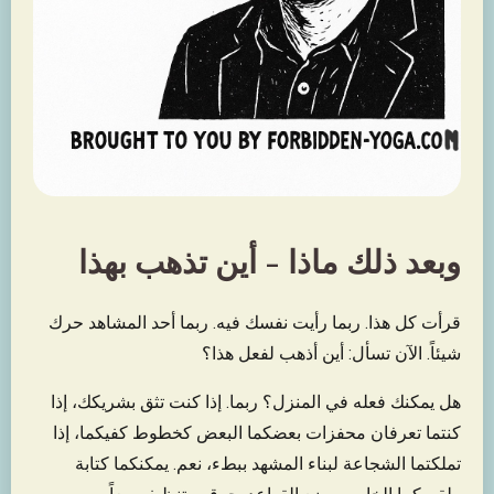
وبعد ذلك ماذا - أين تذهب بهذا
قرأت كل هذا. ربما رأيت نفسك فيه. ربما أحد المشاهد حرك
شيئاً. الآن تسأل: أين أذهب لفعل هذا؟
هل يمكنك فعله في المنزل؟ ربما. إذا كنت تثق بشريكك، إذا
كنتما تعرفان محفزات بعضكما البعض كخطوط كفيكما، إذا
تملكتما الشجاعة لبناء المشهد ببطء، نعم. يمكنكما كتابة