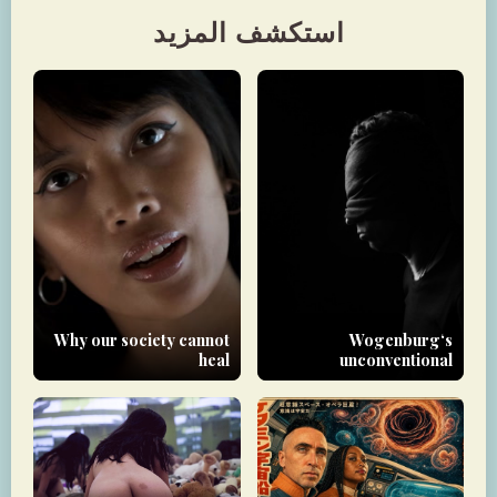
استكشف المزيد
Why our society cannot
Wogenburg‘s
heal
unconventional
approach to therapy