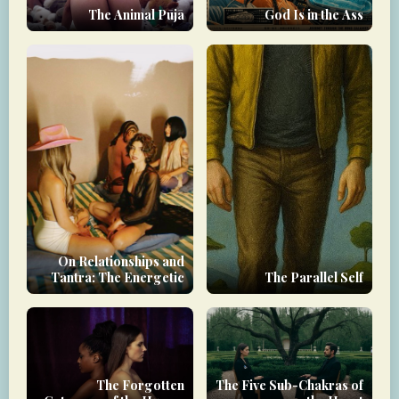
The Animal Pūjā
God Is in the Ass
On Relationships and
Tantra: The Energetic
The Parallel Self
Debt You Carry
The Forgotten
The Five Sub-Chakras of