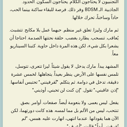
التجنبيون لا يحتاجون الكلام. يحتاجون السكون. الحدود.
الجاذبية. الـ BDSM وفر ذلك. فرصة للبقاء ساكنة بينما الحب،
حاداً وساخناً، تحرك خلالها.
ثم مارك وليزا. تعلق غير منظم. حبهما عمل بلا مكابح. تتشبث.
يُعاقب. تنسحب. يطارد بغضب. حلقة نحتتها الصدمة. احتاجا أن
يشعرا بكل شيء، لكن هذه المرة داخل حاوية. كتبنا السيناريو
معاً.
المشهد يبدأ. مارك يدخل. لا يقول شيئاً. ليزا تتعرى، تتوسل،
تلمس نفسها على الأرض. ينظر بعيداً. يتجاهلها. لخمس عشرة
دقيقة، تدخل في دوامة. ثم يتكلم. "تُقرفينني." تحتبس أنفاسها.
"إذن عاقبني،" تقول. "إن كنت لن تحبني، أوذيني."
يفعل. ليس بعمى. ولا بنعومة أيضاً. صفعات. أوامر. بصق.
تنتحب، ليس من الألم بل مما لمسه. هذه كانت دورتهما، لكن
الآن هما يقودانها. عندما انتهى، انهارت عليه. همس، "لم
تُقرفيني أبداً." قالت، "أعرف."