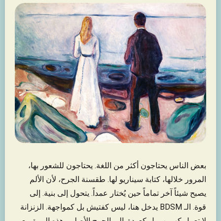
بعض الناس يحتاجون أكثر من اللغة. يحتاجون للشعور بها،
المرور خلالها، كتابة سيناريو لها. طقسنة الجرح، لأن الألم
يصبح شيئاً آخر تماماً حين يُختار عمداً. يتحول إلى بنية. إلى
قوة. الـ BDSM يدخل هنا، ليس كفتيش بل كمواجهة. الزنزانة
لا تعمل كهروب بل كعودة. إلى الجرح الأصلي، هذه المرة مع