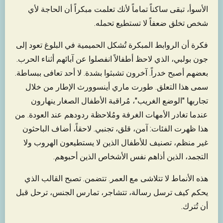
الأسوأ، تبقى ساكناً تماماً لأنك تعلمت مبكراً أن الحاجة لأي
شخص تخلق ضعفاً لا تستطيع تحمله.
فكرة أن الروابط المبكرة تُشكل الحميمية في البلوغ تعود إلى
جون بولبي، الذي لاحظ أطفالاً انفصلوا عن آبائهم أثناء الحرب.
بعضهم أصبح خدراً. آخرون تشبثوا بشدة. لا أحد تعافى ببساطة.
سمى هذا التعلق. طورت ماري أينسوورث الإطار من خلال
تجاربها "الوضع الغريب"، مُراقبة الأطفال الصغار ينهارون
عندما تغادر الأمهات الغرفة ومُلاحظة ردودهم عند العودة. من
هذا ظهرت الفئات: آمن، قلق، تجنبي. لاحقاً، أضاف الباحثون
غير منظم، تصنيف للأطفال الذين لا يستطيعون الهروب ولا
التجمد، الذين أذاهم نفس الأشخاص الذين أحبوهم.
هذه الأنماط لا تتلاشى مع العمر. تتضمن. تصبح القالب الذي
يحكم كيف ترسل رسالة، تتشاجر، تمارس الجنس، ترحل قبل
أن تُترك.