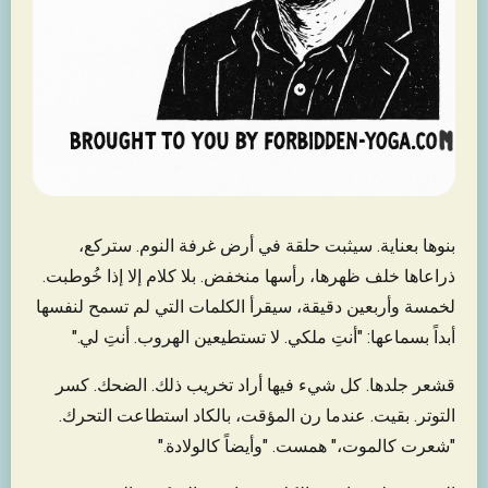
بنوها بعناية. سيثبت حلقة في أرض غرفة النوم. ستركع،
ذراعاها خلف ظهرها، رأسها منخفض. بلا كلام إلا إذا خُوطبت.
لخمسة وأربعين دقيقة، سيقرأ الكلمات التي لم تسمح لنفسها
أبداً بسماعها: "أنتِ ملكي. لا تستطيعين الهروب. أنتِ لي."
قشعر جلدها. كل شيء فيها أراد تخريب ذلك. الضحك. كسر
التوتر. بقيت. عندما رن المؤقت، بالكاد استطاعت التحرك.
"شعرت كالموت،" همست. "وأيضاً كالولادة."