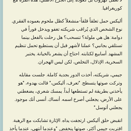
كوريغرافيا.
أليكس حمل تعلقاً قلقاً-منشغلاً كظل ملحوم بعموده الفقري.
نوع الشخص الذي يُراقب شريكته تغفو ويدخل فوراً في
دوامة: هل هي ملولة؟ تنسحب؟ هل رحلت بالفعل بينما
تستلقي بجانبي؟ عملنا لأشهر قبل أن يستطيع تحمل تنظيم
المشهد. أسابيع لكتابته. احتاج أن يشعر بالخيانة. يختبر
السخرية، الإذلال، التخلص، لكن ليس الهجران.
جيمي، شريكته، أخذت الدور بجدية كاملة. جلست مقابله
وتركت صوتها يتسطح. "تعرف، أليكس،" قالت بهدوء، "هو
يأخذني بطريقة لم تستطعها أبداً. يمسك شعري، يضغطني
على الأرض، يجعلني أصرخ اسمه. أنساك. أنسى أنك موجود.
يجعلني أتوسل."
انقبض حلق أليكس. ارتجفت يداه. الإثارة تشابكت مع الرهبة.
اقتربت جيمي أكثر، صوتها ينخفض. "وعندما أنتهي، عندما يأخذ