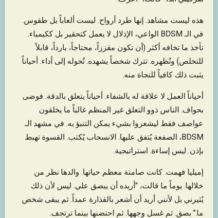
هذه ليست مشاهد. إنها طرد أرواح. ليست ألعاباً بل طقوس.
في الـ BDSM الواعي، الإذلال لا يعمل كتحقير بل ككيمياء.
تأخذ ما تخافه أكثر (أن تكون مقززاً، محتاجاً، بارداً، قابلاً
للتخلص) وتُظهره. تترك شخصاً يشهده. تُحوله إلى أداء. أحياناً
يثبت ذلك كافياً للنجاة منه.
أحياناً العمل لا علاقة له بالشفاء. أحياناً يتعلق بالدقة. فوضى
بحواف. الناس ذوو التعلق غير المنظم غالباً ما يخلقون
عواصف فقط ليشعروا بشيء يمكن التنبؤ به. في مشهد الـ
BDSM، الصفعة يُتفق عليها. الانسحاب يُكتب. القسوة تهبط
بإذن. ليس إساءة. استراتيجية.
إميليا فهمت. كانت صامتة معظم حياتها. والدها نظر من
خلالها. يوماً ما قالت، "أريده أن يبصق علي. ليس لأن ذلك
يُثيرني بل لأنني أريد أن أشعر بالقذارة عمداً. ثم يبقى شخص
ما." بصق. ثم غسل وجهها. ثم احتضنها بينما ترتجف.