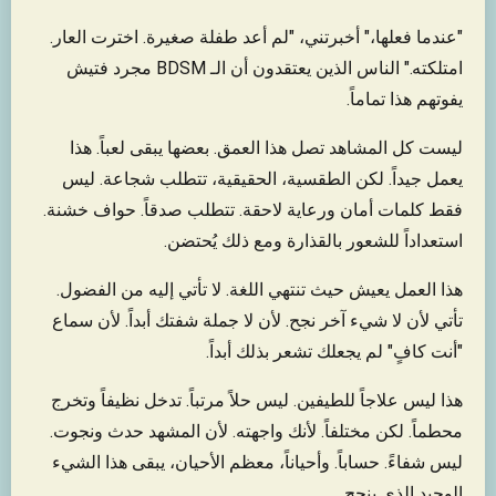
"عندما فعلها،" أخبرتني، "لم أعد طفلة صغيرة. اخترت العار.
امتلكته." الناس الذين يعتقدون أن الـ BDSM مجرد فتيش
يفوتهم هذا تماماً.
ليست كل المشاهد تصل هذا العمق. بعضها يبقى لعباً. هذا
يعمل جيداً. لكن الطقسية، الحقيقية، تتطلب شجاعة. ليس
فقط كلمات أمان ورعاية لاحقة. تتطلب صدقاً. حواف خشنة.
استعداداً للشعور بالقذارة ومع ذلك يُحتضن.
هذا العمل يعيش حيث تنتهي اللغة. لا تأتي إليه من الفضول.
تأتي لأن لا شيء آخر نجح. لأن لا جملة شفتك أبداً. لأن سماع
"أنت كافٍ" لم يجعلك تشعر بذلك أبداً.
هذا ليس علاجاً للطيفين. ليس حلاً مرتباً. تدخل نظيفاً وتخرج
محطماً. لكن مختلفاً. لأنك واجهته. لأن المشهد حدث ونجوت.
ليس شفاءً. حساباً. وأحياناً، معظم الأحيان، يبقى هذا الشيء
الوحيد الذي ينجح.