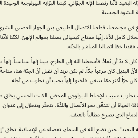
البعيد لأنّنا رفضنا الإله الجوّاني. كبتنا البوّابة البيولوجية الوحيدة 
ة النشوة الجنسية.
الغ في مجتمعنا، قطعنا الاتصال الطبيعي بين الجهاز العصبي البشري 
لال كامل للأنا. إنّها مفتاح كيميائي يصلنا بعوالم الإلهيّ. لكنّنا لأنّنا 
فقدنا خطّ اتصالنا المباشر بالجنّة.
 لا بدّ أن يُملأ. فأسقطنا الله إلى الخارج. بنينا إلهاً سياسياً. إلهاً بعيد
ّ البديل كان مرعباً جدّاً. لم نكن نريد أن نقبل أنّ الجنّة هنا، متاحة
كان حرّاً أكثر ممّا ينبغي. فاخترنا إلهاً يجب أن نحارب من أجله.
اً، نحارب بسبب الإحباط البيولوجي المحض. الكبت الجنسي يخلق 
لحياة أن تتدفّق نحو الاتّصال واللذّة، تتخثّر وتتحوّل إلى عدوان. تص
الدماغ الذي يصرخ مطالباً بالعنف.
إله البعيد". حين تضع الله في السماء، تفصله عن الإنسانية. تخلق "