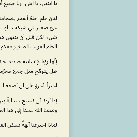
يا ابنتي، يا ابني، ويا جميع أ
لديّ حلم. حلمٌ أشعر بضخامته 
حيّ صغير في شبكة حياةٍ بين 
شيء. لكن قبل أن تنتهي هذه ال
الحلم الغريب الصغير معكم.
إنّها رؤيا لإنسانية جديدة. حلم
ظلّ يتوهّج مثل جمرةٍ محرّم
أخيراً، أجرؤ على أن أضعه أم
إذا أردنا أن نصبح حضارةً بين
وضعنا الله بعيداً إلى هذا الح
لماذا اخترعنا آلهةً تسكن الغ