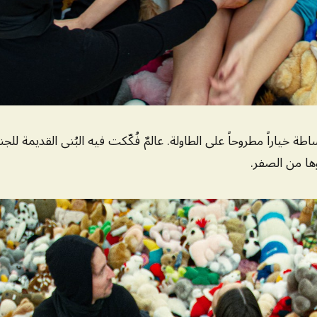
ة خياراً مطروحاً على الطاولة. عالمٌ فُكّكت فيه البُنى القديمة للج
ؤها من الصفر.