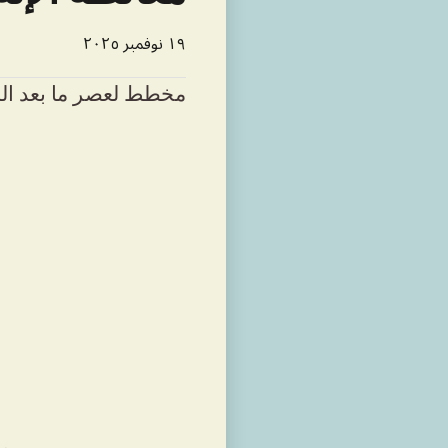
١٩ نوفمبر ٢٠٢٥
مخطط لعصر ما بعد ال