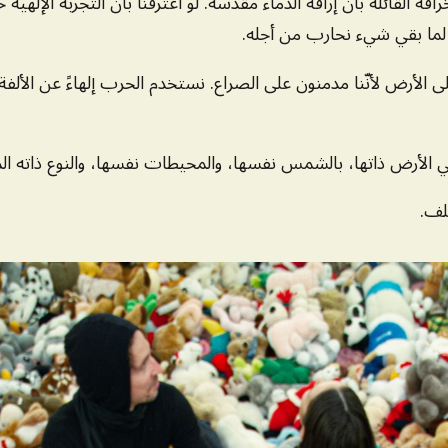
فة القائلة بأنّ إراقة الدماء مقدّسة. لو اعترفنا بأنّ التجربة الإلهية
 لما بقي شيء نحارب من أجله.
الأرض لأنّنا مدمنون على الصراع. نستخدم الحرب إلهاءً عن الألفة ا
هي الأرض ذاتها، بالشمس نفسها، والمحيطات نفسها، والنوع ذاته الم
لف.