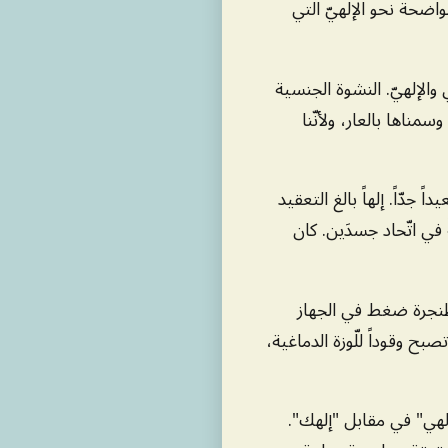
الواضحة نحو الإلهيّ التي
والإلهيّ. النشوة الجنسية
وسمناها بالعار، ولأنّنا
اً جدّاً. إلهاً بالغ التعقيد
ٌ في اتّحاد جسدَين. كان
طنجرة ضغط في الجهاز
بح وقوداً للّوزة الدماغية،
إلهي" في مقابل "إلهك".