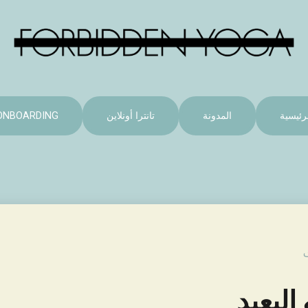
رئيسية
المدونة
تانترا أونلاين
ONBOARDING
البعيد