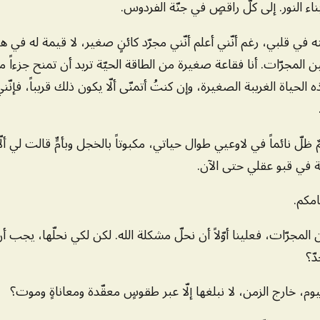
بناء النور. إلى كلّ راقصٍ في جنّة الفردوس.
في قلبي، رغم أنّني أعلم أنّني مجرّد كائنٍ صغير، لا قيمة له في هذا ا
المجرّات. أنا فقاعة صغيرة من الطاقة الحيّة تريد أن تمنح جزءاً منه
حياة الغريبة الصغيرة، وإن كنتُ أتمنّى ألّا يكون ذلك قريباً، فإنّني
ٌ ظلّ نائماً في لاوعيي طوال حياتي، مكبوتاً بالخجل وبأمٍّ قالت لي ألّا 
ة في قبو عقلي حتى الآن.
امكم.
 المجرّات، فعلينا أوّلاً أن نحلّ مشكلة الله. لكن لكي نحلّها، يجب أن
دّ؟
يوم، خارج الزمن، لا نبلغها إلّا عبر طقوسٍ معقّدة ومعاناةٍ وموت؟