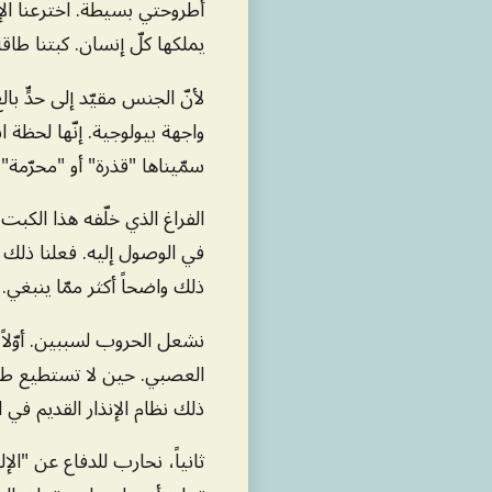
أطروحتي بسيطة. اخترعنا الإله 
يملكها كلّ إنسان. كبتنا طاق
لأنّ الجنس مقيّد إلى حدٍّ ب
واجهة بيولوجية. إنّها لحظة انح
سمّيناها "قذرة" أو "محرّمة"، 
الفراغ الذي خلّفه هذا الكبت كان
في الوصول إليه. فعلنا ذلك لأن
ذلك واضحاً أكثر ممّا ينبغي. 
نشعل الحروب لسببين. أوّل
العصبي. حين لا تستطيع طاقة ا
ذلك نظام الإنذار القديم في 
ثانياً، نحارب للدفاع عن "ال