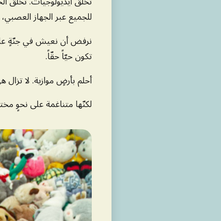
تخلق أيديولوجيات. تخلق الخرا
للجميع عبر الجهاز العصبي،
نرفض أن نعيش في جنّةٍ على 
تكون حيّاً حقّاً.
أحلم بأرضٍ موازية. لا تزال 
لكنّها متناغمة على نحوٍ مخت